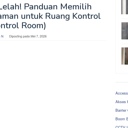
Lelah! Panduan Memilih
aman untuk Ruang Kontrol
ontrol Room)
 N
Diposting pada
Mei 7, 2026
Access
Akses 
Barrier
Boom B
CCTV I