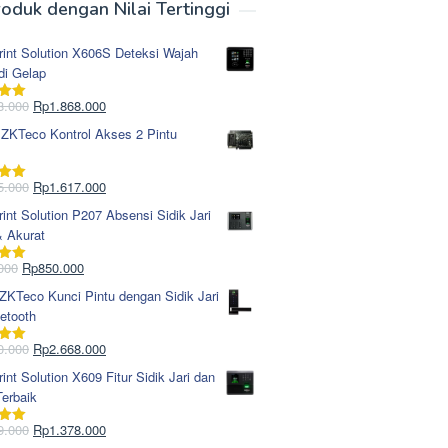
oduk dengan Nilai Tertinggi
rint Solution X606S Deteksi Wajah
di Gelap
Harga
Harga
8.000
Rp
1.868.000
i
5.00
aslinya
saat
 ZKTeco Kontrol Akses 2 Pintu
adalah:
ini
Rp1.978.000.
adalah:
Rp1.868.000.
Harga
Harga
5.000
Rp
1.617.000
i
5.00
aslinya
saat
rint Solution P207 Absensi Sidik Jari
adalah:
ini
& Akurat
Rp1.695.000.
adalah:
Rp1.617.000.
Harga
Harga
000
Rp
850.000
i
5.00
aslinya
saat
KTeco Kunci Pintu dengan Sidik Jari
adalah:
ini
etooth
Rp965.000.
adalah:
Rp850.000.
Harga
Harga
0.000
Rp
2.668.000
i
5.00
aslinya
saat
rint Solution X609 Fitur Sidik Jari dan
adalah:
ini
erbaik
Rp2.750.000.
adalah:
Rp2.668.000.
Harga
Harga
9.000
Rp
1.378.000
i
5.00