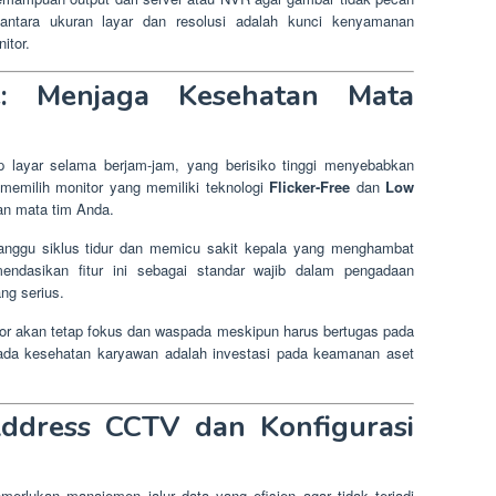
antara ukuran layar dan resolusi adalah kunci kenyamanan
itor.
e: Menjaga Kesehatan Mata
ap layar selama berjam-jam, yang berisiko tinggi menyebabkan
memilih monitor yang memiliki teknologi
Flicker-Free
dan
Low
an mata tim Anda.
anggu siklus tidur dan memicu sakit kepala yang menghambat
mendasikan fitur ini sebagai standar wajib dalam pengadaan
ng serius.
tor akan tetap fokus dan waspada meskipun harus bertugas pada
 pada kesehatan karyawan adalah investasi pada keamanan aset
ddress CCTV dan Konfigurasi
erlukan manajemen jalur data yang efisien agar tidak terjadi