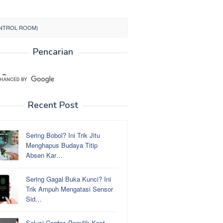
ONTROL ROOM)
Pencarian
Recent Post
Sering Bobol? Ini Trik Jitu
Menghapus Budaya Titip
Absen Kar…
Sering Gagal Buka Kunci? Ini
Trik Ampuh Mengatasi Sensor
Sid…
Solusi Cerdas Pemilik Kost