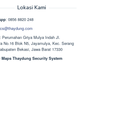
aslinya
saat
adalah:
ini
Lokasi Kami
Rp1.489.000.
adalah:
Rp1.378.000.
App
: 0856 8820 248
cs@thaydung.com
: Perumahan Griya Mulya Indah Jl.
a No.16 Blok N5, Jayamulya, Kec. Serang
Kabupaten Bekasi, Jawa Barat 17330
 Maps Thaydung Security System