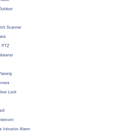
utdoor
rint Scanner
era
a PTZ
Absensi
Pasang
amera
Door Lock
rd
ntercom
s Intrusion Alarm