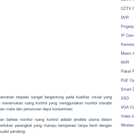
CCTV O
DVR
Fingerp
IP Cam
Kamer
Mesin 
NVR
Paket 
PoE C
Smart 
amanan terpadu sangat bergantung pada kualitas visual yang
SSD
ing menemukan ruang kontrol yang menggunakan monitor standar
VGA Ca
han mata dan penurunan daya konsentrasi.
Video I
nkan bahwa monitor ruang kontrol adalah jendela utama dalam
Wireles
rlukan perangkat yang mampu beroperasi tanpa henti dengan
 sudut pandang.