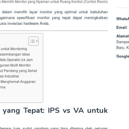
 Memilih Monitor yang Nyaman untuk Ruang Kontrol (Control Room)
is dalam memilih layar monitor yang optimal untuk kebutuhan
bagaimana spesifikasi monitor yang tepat dapat meningkatkan
Whats
ia investasi hardware Anda.
Email
:
Alamat
Sampor
Baru, 
 untuk Monitoring
Keseimbangan Ideal
Google
Mata Operator 24 Jam
urasi Multi-Monitor
ut Pandang yang Sehat
s Industrial
as Menghemat Anggaran
urna
 yang Tepat: IPS vs VA untuk
berapa luas sudut pandang yang bisa diterima oleh petugas