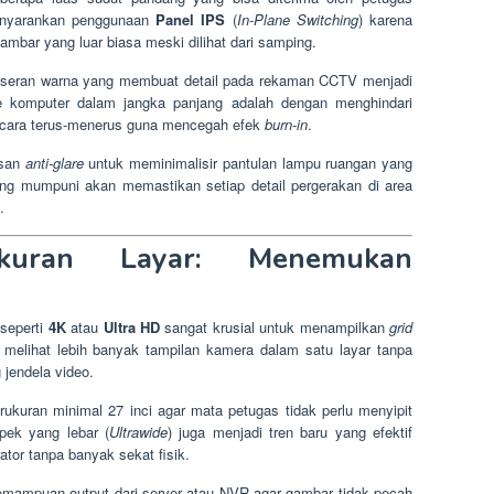
menyarankan penggunaan
Panel IPS
(
In-Plane Switching
) karena
ambar yang luar biasa meski dilihat dari samping.
eseran warna yang membuat detail pada rekaman CCTV menjadi
e komputer dalam jangka panjang adalah dengan menghindari
ecara terus-menerus guna mencegah efek
burn-in
.
isan
anti-glare
untuk meminimalisir pantulan lampu ruangan yang
ng mumpuni akan memastikan setiap detail pergerakan di area
.
kuran Layar: Menemukan
 seperti
4K
atau
Ultra HD
sangat krusial untuk menampilkan
grid
melihat lebih banyak tampilan kamera dalam satu layar tanpa
 jendela video.
kuran minimal 27 inci agar mata petugas tidak perlu menyipit
pek yang lebar (
Ultrawide
) juga menjadi tren baru yang efektif
or tanpa banyak sekat fisik.
emampuan output dari server atau NVR agar gambar tidak pecah