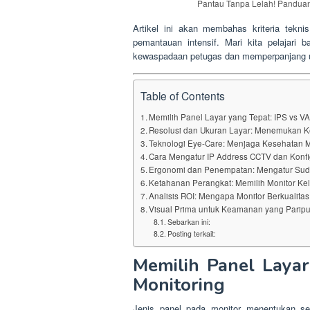
Pantau Tanpa Lelah! Panduan
Artikel ini akan membahas kriteria tekn
pemantauan intensif. Mari kita pelajari 
kewaspadaan petugas dan memperpanjang us
Table of Contents
Memilih Panel Layar yang Tepat: IPS vs VA
Resolusi dan Ukuran Layar: Menemukan 
Teknologi Eye-Care: Menjaga Kesehatan 
Cara Mengatur IP Address CCTV dan Konfig
Ergonomi dan Penempatan: Mengatur Sud
Ketahanan Perangkat: Memilih Monitor Kela
Analisis ROI: Mengapa Monitor Berkualit
Visual Prima untuk Keamanan yang Parip
Sebarkan ini:
Posting terkait:
Memilih Panel Layar
Monitoring
Jenis panel pada monitor menentukan se