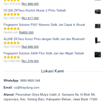
Harga
Harga
Rp
1.978.000
Rp
1.868.000
Dinilai
5.00
aslinya
saat
dari 5
C3 200 ZKTeco Kontrol Akses 2 Pintu Terbaik
adalah:
ini
Rp1.978.000.
adalah:
Harga
Harga
Rp
1.695.000
Rp
1.617.000
Dinilai
5.00
Rp1.868.000.
aslinya
saat
dari 5
Fingerprint Solution P207 Absensi Sidik Jari Cepat & Akurat
adalah:
ini
Rp1.695.000.
adalah:
Harga
Harga
Rp
965.000
Rp
850.000
Dinilai
5.00
Rp1.617.000.
aslinya
saat
dari 5
AL20B ZKTeco Kunci Pintu dengan Sidik Jari dan Bluetooth
adalah:
ini
Rp965.000.
adalah:
Harga
Harga
Rp
2.750.000
Rp
2.668.000
Dinilai
5.00
Rp850.000.
aslinya
saat
dari 5
Fingerprint Solution X609 Fitur Sidik Jari dan Wajah Terbaik
adalah:
ini
Rp2.750.000.
adalah:
Harga
Harga
Rp
1.489.000
Rp
1.378.000
Dinilai
5.00
Rp2.668.000.
aslinya
saat
dari 5
adalah:
ini
Lokasi Kami
Rp1.489.000.
adalah:
Rp1.378.000.
WhatsApp
: 0856 8820 248
Email
:
cs@thaydung.com
Alamat
: Perumahan Griya Mulya Indah Jl. Sampora No.16 Blok N5,
Jayamulya, Kec. Serang Baru, Kabupaten Bekasi, Jawa Barat 17330