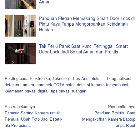
Aman
Panduan Elegan Memasang Smart Door Lock di
Pintu Kayu Tanpa Mengorbankan Keindahan
Hunian
Tak Perlu Panik Saat Kunci Tertinggal, Smart
Door Lock Jadi Solusi Aman dan Praktis
Posting pada
Elektronika
,
Teknologi
,
Tips And Tricks
Ditag
aplikasi
detektor kamera
,
cara cek CCTV hotel
,
deteksi kamera tersembunyi
,
keamanan privasi digital
,
tips privasi ruangan
Navigasi
Pos sebelumnya
Pos berikutnya
Rahasia Setting Kamera untuk
Panduan Praktis: Cara
pos
Pemula: Ubah Foto Jadi Estetik
Mengaktifkan Kamera Laptop
ala Profesional
Tanpa Ribet