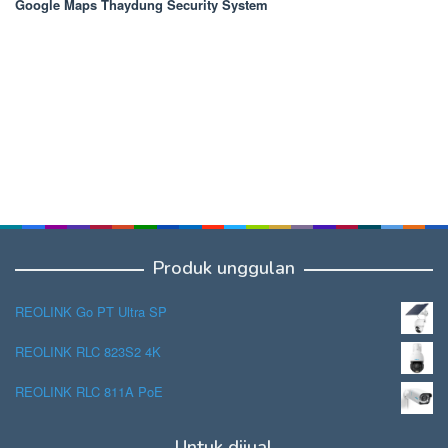
Google Maps Thaydung Security System
Produk unggulan
REOLINK Go PT Ultra SP
REOLINK RLC 823S2 4K
REOLINK RLC 811A PoE
Untuk dijual