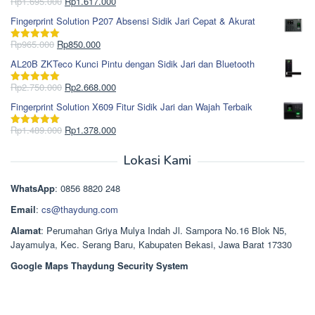
Harga
Harga
Rp
1.695.000
Rp
1.617.000
Dinilai
5.00
Rp1.868.000.
aslinya
saat
dari 5
Fingerprint Solution P207 Absensi Sidik Jari Cepat & Akurat
adalah:
ini
Rp1.695.000.
adalah:
Harga
Harga
Rp
965.000
Rp
850.000
Dinilai
5.00
Rp1.617.000.
aslinya
saat
dari 5
AL20B ZKTeco Kunci Pintu dengan Sidik Jari dan Bluetooth
adalah:
ini
Rp965.000.
adalah:
Harga
Harga
Rp
2.750.000
Rp
2.668.000
Dinilai
5.00
Rp850.000.
aslinya
saat
dari 5
Fingerprint Solution X609 Fitur Sidik Jari dan Wajah Terbaik
adalah:
ini
Rp2.750.000.
adalah:
Harga
Harga
Rp
1.489.000
Rp
1.378.000
Dinilai
5.00
Rp2.668.000.
aslinya
saat
dari 5
adalah:
ini
Lokasi Kami
Rp1.489.000.
adalah:
Rp1.378.000.
WhatsApp
: 0856 8820 248
Email
:
cs@thaydung.com
Alamat
: Perumahan Griya Mulya Indah Jl. Sampora No.16 Blok N5,
Jayamulya, Kec. Serang Baru, Kabupaten Bekasi, Jawa Barat 17330
Google Maps Thaydung Security System