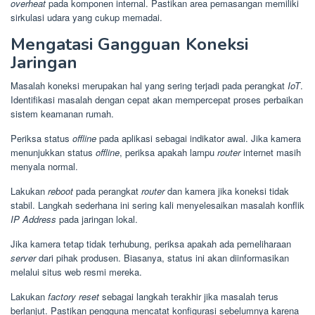
overheat
pada komponen internal. Pastikan area pemasangan memiliki
sirkulasi udara yang cukup memadai.
Mengatasi Gangguan Koneksi
Jaringan
Masalah koneksi merupakan hal yang sering terjadi pada perangkat
IoT
.
Identifikasi masalah dengan cepat akan mempercepat proses perbaikan
sistem keamanan rumah.
Periksa status
offline
pada aplikasi sebagai indikator awal. Jika kamera
menunjukkan status
offline
, periksa apakah lampu
router
internet masih
menyala normal.
Lakukan
reboot
pada perangkat
router
dan kamera jika koneksi tidak
stabil. Langkah sederhana ini sering kali menyelesaikan masalah konflik
IP Address
pada jaringan lokal.
Jika kamera tetap tidak terhubung, periksa apakah ada pemeliharaan
server
dari pihak produsen. Biasanya, status ini akan diinformasikan
melalui situs web resmi mereka.
Lakukan
factory reset
sebagai langkah terakhir jika masalah terus
berlanjut. Pastikan pengguna mencatat konfigurasi sebelumnya karena