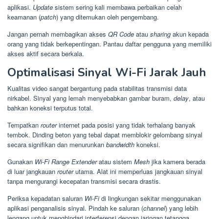
aplikasi.
Update
sistem sering kali membawa perbaikan celah
keamanan (
patch
) yang ditemukan oleh pengembang.
Jangan pernah membagikan akses
QR Code
atau
sharing
akun kepada
orang yang tidak berkepentingan. Pantau daftar pengguna yang memiliki
akses aktif secara berkala.
Optimalisasi Sinyal Wi-Fi Jarak Jauh
Kualitas video sangat bergantung pada stabilitas transmisi data
nirkabel. Sinyal yang lemah menyebabkan gambar buram,
delay
, atau
bahkan koneksi terputus total.
Tempatkan
router
internet pada posisi yang tidak terhalang banyak
tembok. Dinding beton yang tebal dapat memblokir gelombang sinyal
secara signifikan dan menurunkan
bandwidth
koneksi.
Gunakan
Wi-Fi Range Extender
atau sistem
Mesh
jika kamera berada
di luar jangkauan
router
utama. Alat ini memperluas jangkauan sinyal
tanpa mengurangi kecepatan transmisi secara drastis.
Periksa kepadatan saluran
Wi-Fi
di lingkungan sekitar menggunakan
aplikasi penganalisis sinyal. Pindah ke saluran (
channel
) yang lebih
lengang untuk menghindari interferensi dengan jaringan tetangga.