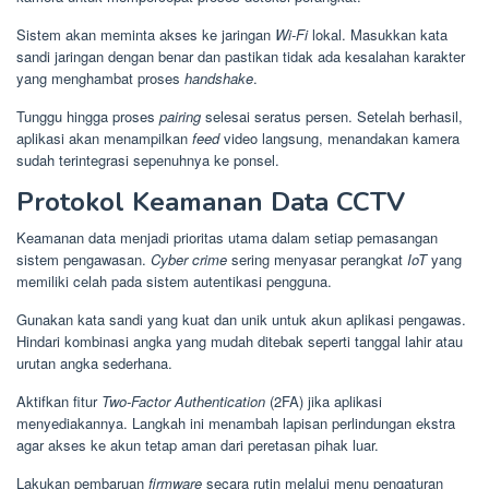
Sistem akan meminta akses ke jaringan
Wi-Fi
lokal. Masukkan kata
sandi jaringan dengan benar dan pastikan tidak ada kesalahan karakter
yang menghambat proses
handshake
.
Tunggu hingga proses
pairing
selesai seratus persen. Setelah berhasil,
aplikasi akan menampilkan
feed
video langsung, menandakan kamera
sudah terintegrasi sepenuhnya ke ponsel.
Protokol Keamanan Data CCTV
Keamanan data menjadi prioritas utama dalam setiap pemasangan
sistem pengawasan.
Cyber crime
sering menyasar perangkat
IoT
yang
memiliki celah pada sistem autentikasi pengguna.
Gunakan kata sandi yang kuat dan unik untuk akun aplikasi pengawas.
Hindari kombinasi angka yang mudah ditebak seperti tanggal lahir atau
urutan angka sederhana.
Aktifkan fitur
Two-Factor Authentication
(2FA) jika aplikasi
menyediakannya. Langkah ini menambah lapisan perlindungan ekstra
agar akses ke akun tetap aman dari peretasan pihak luar.
Lakukan pembaruan
firmware
secara rutin melalui menu pengaturan