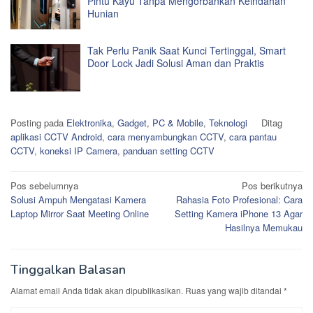
Pintu Kayu Tanpa Mengorbankan Keindahan
Hunian
Tak Perlu Panik Saat Kunci Tertinggal, Smart
Door Lock Jadi Solusi Aman dan Praktis
Posting pada
Elektronika
,
Gadget
,
PC & Mobile
,
Teknologi
Ditag
aplikasi CCTV Android
,
cara menyambungkan CCTV
,
cara pantau
CCTV
,
koneksi IP Camera
,
panduan setting CCTV
Navigasi
Pos sebelumnya
Pos berikutnya
Solusi Ampuh Mengatasi Kamera
Rahasia Foto Profesional: Cara
pos
Laptop Mirror Saat Meeting Online
Setting Kamera iPhone 13 Agar
Hasilnya Memukau
Tinggalkan Balasan
Alamat email Anda tidak akan dipublikasikan.
Ruas yang wajib ditandai
*