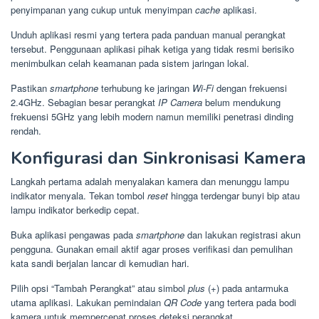
penyimpanan yang cukup untuk menyimpan
cache
aplikasi.
Unduh aplikasi resmi yang tertera pada panduan manual perangkat
tersebut. Penggunaan aplikasi pihak ketiga yang tidak resmi berisiko
menimbulkan celah keamanan pada sistem jaringan lokal.
Pastikan
smartphone
terhubung ke jaringan
Wi-Fi
dengan frekuensi
2.4GHz. Sebagian besar perangkat
IP Camera
belum mendukung
frekuensi 5GHz yang lebih modern namun memiliki penetrasi dinding
rendah.
Konfigurasi dan Sinkronisasi Kamera
Langkah pertama adalah menyalakan kamera dan menunggu lampu
indikator menyala. Tekan tombol
reset
hingga terdengar bunyi bip atau
lampu indikator berkedip cepat.
Buka aplikasi pengawas pada
smartphone
dan lakukan registrasi akun
pengguna. Gunakan email aktif agar proses verifikasi dan pemulihan
kata sandi berjalan lancar di kemudian hari.
Pilih opsi “Tambah Perangkat” atau simbol
plus
(+) pada antarmuka
utama aplikasi. Lakukan pemindaian
QR Code
yang tertera pada bodi
kamera untuk mempercepat proses deteksi perangkat.