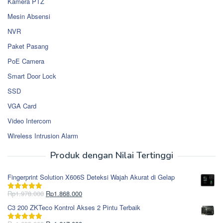
Kamera PTZ
Mesin Absensi
NVR
Paket Pasang
PoE Camera
Smart Door Lock
SSD
VGA Card
Video Intercom
Wireless Intrusion Alarm
Produk dengan Nilai Tertinggi
Fingerprint Solution X606S Deteksi Wajah Akurat di Gelap
Harga
Harga
Rp
1.978.000
Rp
1.868.000
Dinilai
5.00
aslinya
saat
dari 5
C3 200 ZKTeco Kontrol Akses 2 Pintu Terbaik
adalah:
ini
Rp1.978.000.
adalah: