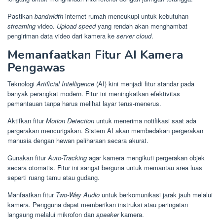
Pastikan
bandwidth
internet rumah mencukupi untuk kebutuhan
streaming
video.
Upload speed
yang rendah akan menghambat
pengiriman data video dari kamera ke
server cloud
.
Memanfaatkan Fitur AI Kamera
Pengawas
Teknologi
Artificial Intelligence
(AI) kini menjadi fitur standar pada
banyak perangkat modern. Fitur ini meningkatkan efektivitas
pemantauan tanpa harus melihat layar terus-menerus.
Aktifkan fitur
Motion Detection
untuk menerima notifikasi saat ada
pergerakan mencurigakan. Sistem AI akan membedakan pergerakan
manusia dengan hewan peliharaan secara akurat.
Gunakan fitur
Auto-Tracking
agar kamera mengikuti pergerakan objek
secara otomatis. Fitur ini sangat berguna untuk memantau area luas
seperti ruang tamu atau gudang.
Manfaatkan fitur
Two-Way Audio
untuk berkomunikasi jarak jauh melalui
kamera. Pengguna dapat memberikan instruksi atau peringatan
langsung melalui mikrofon dan
speaker
kamera.