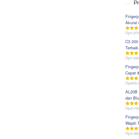
Pr
Fingerp
Akurat 
Rp
1.97
Dinila
dari 5
C3 200
Terbaik
Rp
1.69
Dinila
dari 5
Fingerp
Cepat 
Rp
965.
Dinila
dari 5
AL20B Z
dan Blu
Rp
2.75
Dinila
dari 5
Fingerp
Wajah T
Rp
1.48
Dinila
dari 5