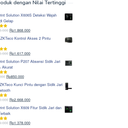
oduk dengan Nilai Tertinggi
rint Solution X606S Deteksi Wajah
di Gelap
Harga
Harga
8.000
Rp
1.868.000
i
5.00
aslinya
saat
 ZKTeco Kontrol Akses 2 Pintu
adalah:
ini
Rp1.978.000.
adalah:
Rp1.868.000.
Harga
Harga
5.000
Rp
1.617.000
i
5.00
aslinya
saat
rint Solution P207 Absensi Sidik Jari
adalah:
ini
& Akurat
Rp1.695.000.
adalah:
Rp1.617.000.
Harga
Harga
000
Rp
850.000
i
5.00
aslinya
saat
KTeco Kunci Pintu dengan Sidik Jari
adalah:
ini
etooth
Rp965.000.
adalah:
Rp850.000.
Harga
Harga
0.000
Rp
2.668.000
i
5.00
aslinya
saat
rint Solution X609 Fitur Sidik Jari dan
adalah:
ini
erbaik
Rp2.750.000.
adalah:
Rp2.668.000.
Harga
Harga
9.000
Rp
1.378.000
i
5.00