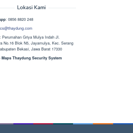
aslinya
saat
adalah:
ini
Lokasi Kami
Rp1.489.000.
adalah:
Rp1.378.000.
App
: 0856 8820 248
cs@thaydung.com
: Perumahan Griya Mulya Indah Jl.
a No.16 Blok N5, Jayamulya, Kec. Serang
Kabupaten Bekasi, Jawa Barat 17330
 Maps Thaydung Security System