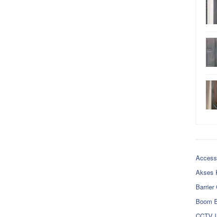
Access
Akses 
Barrier
Boom B
CCTV I