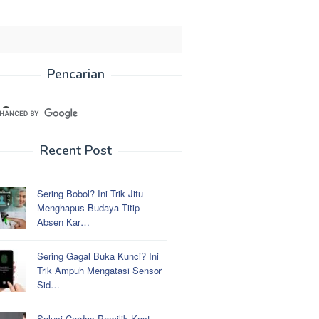
Pencarian
Recent Post
Sering Bobol? Ini Trik Jitu
Menghapus Budaya Titip
Absen Kar…
Sering Gagal Buka Kunci? Ini
Trik Ampuh Mengatasi Sensor
Sid…
Solusi Cerdas Pemilik Kost