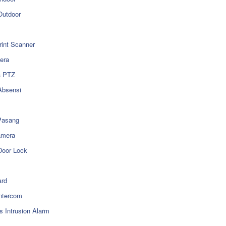
utdoor
rint Scanner
era
a PTZ
Absensi
Pasang
amera
Door Lock
rd
ntercom
s Intrusion Alarm