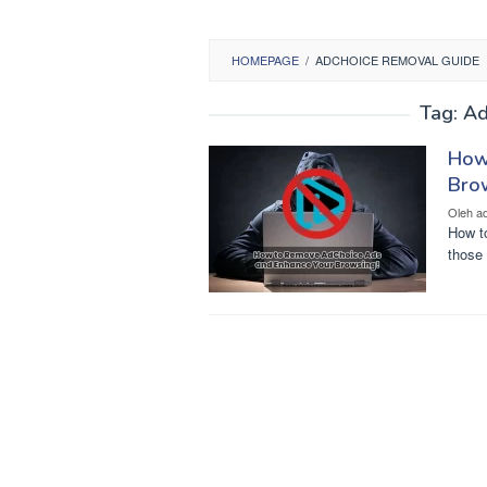
HOMEPAGE
/
ADCHOICE REMOVAL GUIDE
Tag:
Ad
How
Bro
Oleh
a
How to
those 