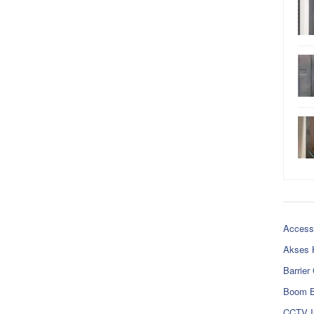
Access
Akses 
Barrier
Boom B
CCTV I