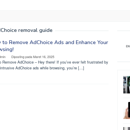
Choice removal guide
 to Remove AdChoice Ads and Enhance Your
wsing!
dmin
Diposting pada
Maret 16, 2025
 Remove AdChoice – Hey there! If you’ve ever felt frustrated by
intrusive AdChoice ads while browsing, you’re […]