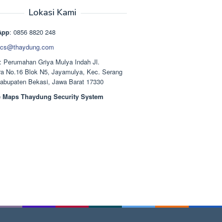
aslinya
saat
adalah:
ini
Lokasi Kami
Rp1.489.000.
adalah:
Rp1.378.000.
App
: 0856 8820 248
cs@thaydung.com
: Perumahan Griya Mulya Indah Jl.
a No.16 Blok N5, Jayamulya, Kec. Serang
Kabupaten Bekasi, Jawa Barat 17330
 Maps Thaydung Security System