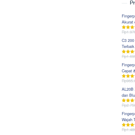
Pr
Fingerp
Akurat 
Rp
1.97
Dinila
dari 5
C3 200
Terbaik
Rp
1.69
Dinila
dari 5
Fingerp
Cepat 
Rp
965.
Dinila
dari 5
AL20B Z
dan Blu
Rp
2.75
Dinila
dari 5
Fingerp
Wajah T
Rp
1.48
Dinila
dari 5