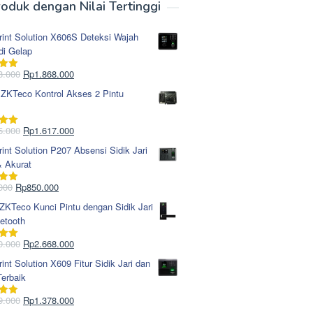
oduk dengan Nilai Tertinggi
rint Solution X606S Deteksi Wajah
di Gelap
Harga
Harga
8.000
Rp
1.868.000
i
5.00
aslinya
saat
 ZKTeco Kontrol Akses 2 Pintu
adalah:
ini
Rp1.978.000.
adalah:
Rp1.868.000.
Harga
Harga
5.000
Rp
1.617.000
i
5.00
aslinya
saat
rint Solution P207 Absensi Sidik Jari
adalah:
ini
& Akurat
Rp1.695.000.
adalah:
Rp1.617.000.
Harga
Harga
000
Rp
850.000
i
5.00
aslinya
saat
KTeco Kunci Pintu dengan Sidik Jari
adalah:
ini
etooth
Rp965.000.
adalah:
Rp850.000.
Harga
Harga
0.000
Rp
2.668.000
i
5.00
aslinya
saat
rint Solution X609 Fitur Sidik Jari dan
adalah:
ini
erbaik
Rp2.750.000.
adalah:
Rp2.668.000.
Harga
Harga
9.000
Rp
1.378.000
i
5.00