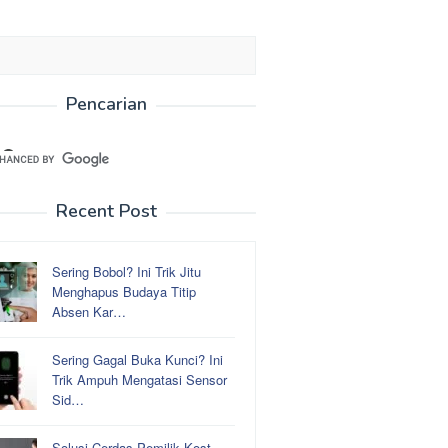
Pencarian
Recent Post
Sering Bobol? Ini Trik Jitu
Menghapus Budaya Titip
Absen Kar…
Sering Gagal Buka Kunci? Ini
Trik Ampuh Mengatasi Sensor
Sid…
Solusi Cerdas Pemilik Kost