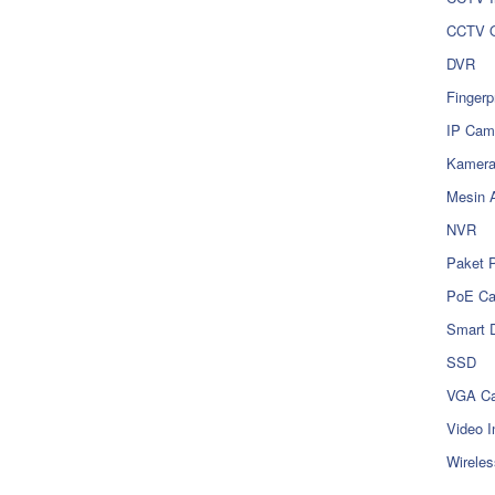
CCTV O
DVR
Fingerp
IP Cam
Kamer
Mesin 
NVR
Paket 
PoE C
Smart 
SSD
VGA Ca
Video I
Wireles