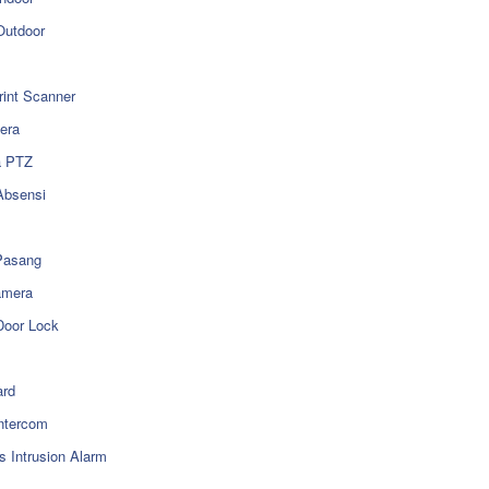
utdoor
rint Scanner
era
a PTZ
Absensi
Pasang
amera
Door Lock
rd
ntercom
s Intrusion Alarm