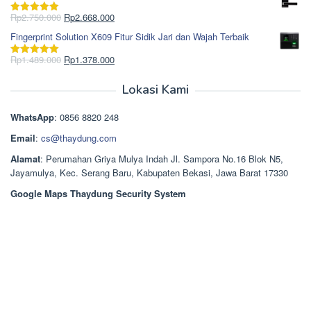
adalah:
ini
Rp965.000.
adalah:
Harga
Harga
Rp
2.750.000
Rp
2.668.000
Dinilai
5.00
Rp850.000.
aslinya
saat
dari 5
Fingerprint Solution X609 Fitur Sidik Jari dan Wajah Terbaik
adalah:
ini
Rp2.750.000.
adalah:
Harga
Harga
Rp
1.489.000
Rp
1.378.000
Dinilai
5.00
Rp2.668.000.
aslinya
saat
dari 5
adalah:
ini
Lokasi Kami
Rp1.489.000.
adalah:
Rp1.378.000.
WhatsApp
: 0856 8820 248
Email
:
cs@thaydung.com
Alamat
: Perumahan Griya Mulya Indah Jl. Sampora No.16 Blok N5,
Jayamulya, Kec. Serang Baru, Kabupaten Bekasi, Jawa Barat 17330
Google Maps Thaydung Security System