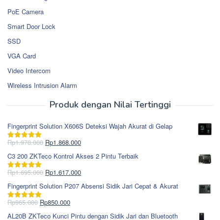
PoE Camera
Smart Door Lock
SSD
VGA Card
Video Intercom
Wireless Intrusion Alarm
Produk dengan Nilai Tertinggi
Fingerprint Solution X606S Deteksi Wajah Akurat di Gelap
Harga
Harga
Rp
1.978.000
Rp
1.868.000
Dinilai
5.00
aslinya
saat
dari 5
C3 200 ZKTeco Kontrol Akses 2 Pintu Terbaik
adalah:
ini
Rp1.978.000.
adalah:
Harga
Harga
Rp
1.695.000
Rp
1.617.000
Dinilai
5.00
Rp1.868.000.
aslinya
saat
dari 5
Fingerprint Solution P207 Absensi Sidik Jari Cepat & Akurat
adalah:
ini
Rp1.695.000.
adalah:
Harga
Harga
Rp
965.000
Rp
850.000
Dinilai
5.00
Rp1.617.000.
aslinya
saat
dari 5
AL20B ZKTeco Kunci Pintu dengan Sidik Jari dan Bluetooth