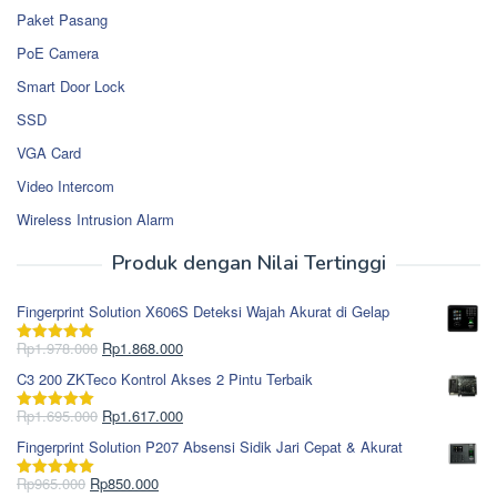
Paket Pasang
PoE Camera
Smart Door Lock
SSD
VGA Card
Video Intercom
Wireless Intrusion Alarm
Produk dengan Nilai Tertinggi
Fingerprint Solution X606S Deteksi Wajah Akurat di Gelap
Harga
Harga
Rp
1.978.000
Rp
1.868.000
Dinilai
5.00
aslinya
saat
dari 5
C3 200 ZKTeco Kontrol Akses 2 Pintu Terbaik
adalah:
ini
Rp1.978.000.
adalah:
Harga
Harga
Rp
1.695.000
Rp
1.617.000
Dinilai
5.00
Rp1.868.000.
aslinya
saat
dari 5
Fingerprint Solution P207 Absensi Sidik Jari Cepat & Akurat
adalah:
ini
Rp1.695.000.
adalah:
Harga
Harga
Rp
965.000
Rp
850.000
Dinilai
5.00