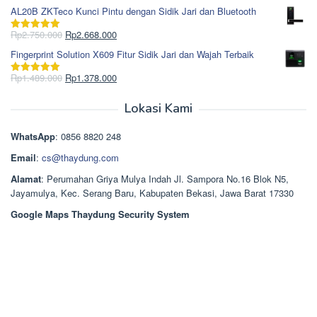
Rp1.617.000.
aslinya
saat
dari 5
AL20B ZKTeco Kunci Pintu dengan Sidik Jari dan Bluetooth
adalah:
ini
Rp965.000.
adalah:
Harga
Harga
Rp
2.750.000
Rp
2.668.000
Dinilai
5.00
Rp850.000.
aslinya
saat
dari 5
Fingerprint Solution X609 Fitur Sidik Jari dan Wajah Terbaik
adalah:
ini
Rp2.750.000.
adalah:
Harga
Harga
Rp
1.489.000
Rp
1.378.000
Dinilai
5.00
Rp2.668.000.
aslinya
saat
dari 5
adalah:
ini
Lokasi Kami
Rp1.489.000.
adalah:
Rp1.378.000.
WhatsApp
: 0856 8820 248
Email
:
cs@thaydung.com
Alamat
: Perumahan Griya Mulya Indah Jl. Sampora No.16 Blok N5,
Jayamulya, Kec. Serang Baru, Kabupaten Bekasi, Jawa Barat 17330
Google Maps Thaydung Security System