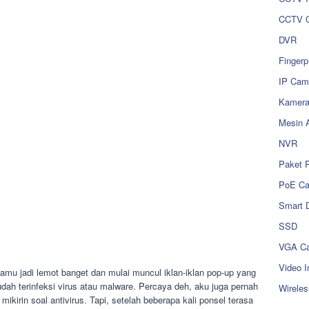
CCTV O
DVR
Fingerp
IP Cam
Kamer
Mesin 
NVR
Paket 
PoE C
Smart 
SSD
VGA Ca
Video I
kamu jadi lemot banget dan mulai muncul iklan-iklan pop-up yang
ah terinfeksi virus atau malware. Percaya deh, aku juga pernah
Wireles
mikirin soal antivirus. Tapi, setelah beberapa kali ponsel terasa