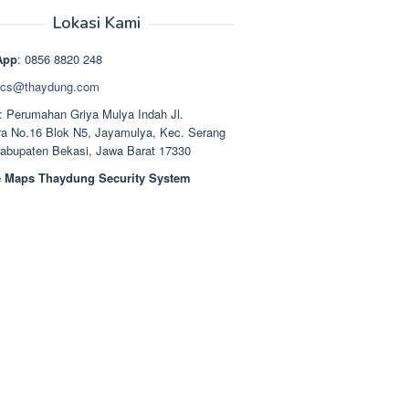
aslinya
saat
adalah:
ini
Lokasi Kami
Rp1.489.000.
adalah:
Rp1.378.000.
App
: 0856 8820 248
cs@thaydung.com
: Perumahan Griya Mulya Indah Jl.
a No.16 Blok N5, Jayamulya, Kec. Serang
Kabupaten Bekasi, Jawa Barat 17330
 Maps Thaydung Security System