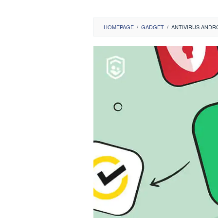
HOMEPAGE
/
GADGET
/
ANTIVIRUS ANDRO