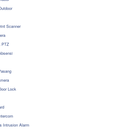
utdoor
rint Scanner
era
a PTZ
Absensi
Pasang
amera
Door Lock
rd
ntercom
s Intrusion Alarm