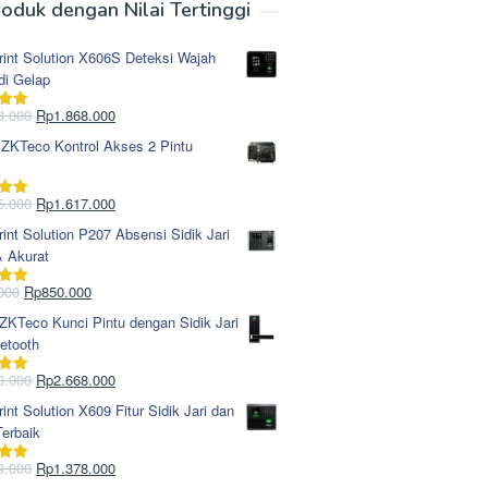
oduk dengan Nilai Tertinggi
rint Solution X606S Deteksi Wajah
di Gelap
Harga
Harga
8.000
Rp
1.868.000
i
5.00
aslinya
saat
 ZKTeco Kontrol Akses 2 Pintu
adalah:
ini
Rp1.978.000.
adalah:
Rp1.868.000.
Harga
Harga
5.000
Rp
1.617.000
i
5.00
aslinya
saat
rint Solution P207 Absensi Sidik Jari
adalah:
ini
& Akurat
Rp1.695.000.
adalah:
Rp1.617.000.
Harga
Harga
000
Rp
850.000
i
5.00
aslinya
saat
KTeco Kunci Pintu dengan Sidik Jari
adalah:
ini
etooth
Rp965.000.
adalah:
Rp850.000.
Harga
Harga
0.000
Rp
2.668.000
i
5.00
aslinya
saat
rint Solution X609 Fitur Sidik Jari dan
adalah:
ini
erbaik
Rp2.750.000.
adalah:
Rp2.668.000.
Harga
Harga
9.000
Rp
1.378.000
i
5.00