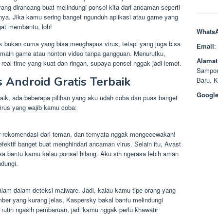
i yang dirancang buat melindungi ponsel kita dari ancaman seperti
innya. Jika kamu sering banget ngunduh aplikasi atau game yang
ngat membantu, loh!
Whats
k bukan cuma yang bisa menghapus virus, tetapi yang juga bisa
Email
:
sa main game atau nonton video tanpa gangguan. Menurutku,
Alamat
i real-time yang kuat dan ringan, supaya ponsel nggak jadi lemot.
Sampor
 Android Gratis Terbaik
Baru, 
Google
rbaik, ada beberapa pilihan yang aku udah coba dan puas banget
irus yang wajib kamu coba:
r rekomendasi dari teman, dan ternyata nggak mengecewakan!
efektif banget buat menghindari ancaman virus. Selain itu, Avast
 bisa bantu kamu kalau ponsel hilang. Aku sih ngerasa lebih aman
ndungi.
m dalam deteksi malware. Jadi, kalau kamu tipe orang yang
mber yang kurang jelas, Kaspersky bakal bantu melindungi
ga rutin ngasih pembaruan, jadi kamu nggak perlu khawatir