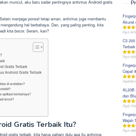
gakan muncul, aku baru sadar pentingnya antivirus Android gratis
Pr
Fingerp
? Selain menjaga ponsel tetap aman, antivirus juga membantu
Akurat 
mengandung hal berbahaya. Dan, yang paling penting, kita
ibadi kita bocor. Seram, kan?
Rp
1.97
Dinila
dari 5
C3 200
Terbaik
u?
Rp
1.69
Dinila
aik
dari 5
Fingerp
d Gratis Terbaik
Cepat 
rus Android Gratis Terbaik
Rp
965.
Dinila
 bisa di andalkan?
dari 5
efektif?
AL20B Z
s aplikasi berbahaya?
dan Blu
adi lemot?
Rp
2.75
Dinila
dari 5
Fingerp
Wajah T
oid Gratis Terbaik Itu?
Rp
1.48
Dinila
oid gratis terbaik, kita harus paham dulu apa itu antivirus
dari 5