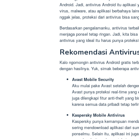
Android. Jadi, antivirus Android itu aplikas
virus, malware, atau aplikasi berbahaya la
nggak jelas, proteksi dari antivirus bisa sa
Berdasarkan pengalamanku, antivirus terbai
menjaga ponsel tetap ringan. Jadi, kita bi
antivirus yang ideal itu harus punya proteks
Rekomendasi Antivirus
Kalo ngomongin antivirus Android gratis te
dengan hasilnya. Yuk, simak beberapa antiv
Avast Mobile Security
Aku mulai pake Avast setelah denge
Avast punya proteksi real-time yang 
juga dilengkapi fitur anti-theft yang
karena semua data pribadi tetap terli
Kaspersky Mobile Antivirus
Kaspersky punya kemampuan mendala
sering mendownload aplikasi dari su
ponselmu. Selain itu, aplikasi ini ju