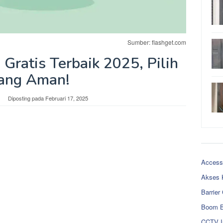
Sumber: flashget.com
 Gratis Terbaik 2025, Pilih
ang Aman!
Diposting pada
Februari 17, 2025
Access
Akses 
Barrier
Boom B
CCTV I