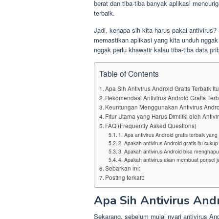
berat dan tiba-tiba banyak aplikasi mencuri
terbaik.
Jadi, kenapa sih kita harus pakai antivirus
memastikan aplikasi yang kita unduh nggak 
nggak perlu khawatir kalau tiba-tiba data pr
Table of Contents
Apa Sih Antivirus Android Gratis Terbaik It
Rekomendasi Antivirus Android Gratis Terb
Keuntungan Menggunakan Antivirus Androi
Fitur Utama yang Harus Dimiliki oleh Antivi
FAQ (Frequently Asked Questions)
1. Apa antivirus Android gratis terbaik yang
2. Apakah antivirus Android gratis itu cukup 
3. Apakah antivirus Android bisa menghapu
4. Apakah antivirus akan membuat ponsel j
Sebarkan ini:
Posting terkait:
Apa Sih Antivirus Andr
Sekarang, sebelum mulai nyari antivirus Andr