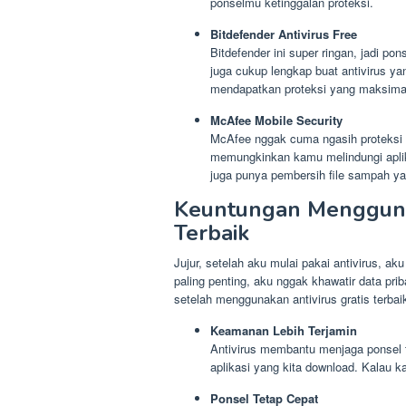
ponselmu ketinggalan proteksi.
Bitdefender Antivirus Free
Bitdefender ini super ringan, jadi pon
juga cukup lengkap buat antivirus ya
mendapatkan proteksi yang maksima
McAfee Mobile Security
McAfee nggak cuma ngasih proteksi te
memungkinkan kamu melindungi aplika
juga punya pembersih file sampah yang
Keuntungan Menggunak
Terbaik
Jujur, setelah aku mulai pakai antivirus, ak
paling penting, aku nggak khawatir data pri
setelah menggunakan antivirus gratis terbai
Keamanan Lebih Terjamin
Antivirus membantu menjaga ponsel t
aplikasi yang kita download. Kalau k
Ponsel Tetap Cepat