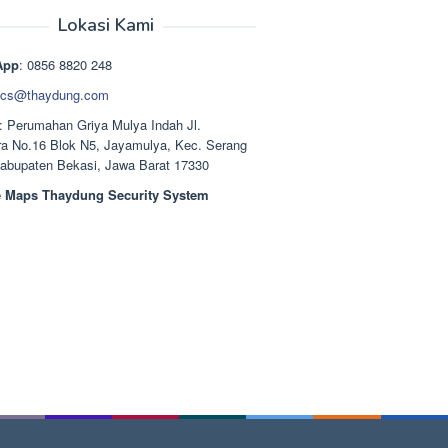
aslinya
saat
adalah:
ini
Lokasi Kami
Rp1.489.000.
adalah:
Rp1.378.000.
App
: 0856 8820 248
cs@thaydung.com
: Perumahan Griya Mulya Indah Jl.
a No.16 Blok N5, Jayamulya, Kec. Serang
Kabupaten Bekasi, Jawa Barat 17330
 Maps Thaydung Security System