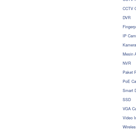
CCTV O
DVR
Fingerp
IP Cam
Kamer
Mesin 
NVR
Paket 
PoE C
Smart 
SSD
VGA Ca
Video I
Wireles