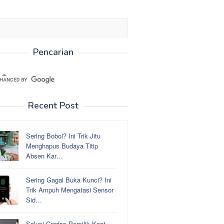
Pencarian
Recent Post
Sering Bobol? Ini Trik Jitu
Menghapus Budaya Titip
Absen Kar…
Sering Gagal Buka Kunci? Ini
Trik Ampuh Mengatasi Sensor
Sid…
Solusi Cerdas Pemilik Kost