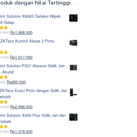
oduk dengan Nilai Tertinggi
rint Solution X606S Deteksi Wajah
di Gelap
Harga
Harga
8.000
Rp
1.868.000
i
5.00
aslinya
saat
 ZKTeco Kontrol Akses 2 Pintu
adalah:
ini
Rp1.978.000.
adalah:
Rp1.868.000.
Harga
Harga
5.000
Rp
1.617.000
i
5.00
aslinya
saat
rint Solution P207 Absensi Sidik Jari
adalah:
ini
& Akurat
Rp1.695.000.
adalah:
Rp1.617.000.
Harga
Harga
000
Rp
850.000
i
5.00
aslinya
saat
KTeco Kunci Pintu dengan Sidik Jari
adalah:
ini
etooth
Rp965.000.
adalah:
Rp850.000.
Harga
Harga
0.000
Rp
2.668.000
i
5.00
aslinya
saat
rint Solution X609 Fitur Sidik Jari dan
adalah:
ini
erbaik
Rp2.750.000.
adalah:
Rp2.668.000.
Harga
Harga
9.000
Rp
1.378.000
i
5.00