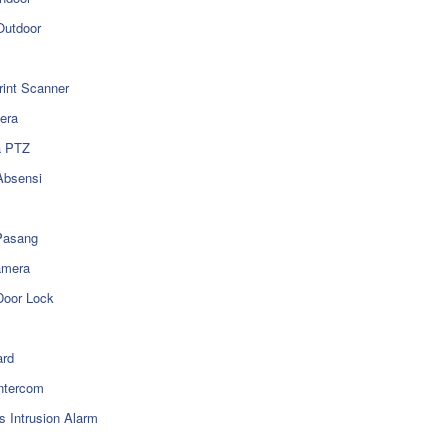
utdoor
rint Scanner
era
a PTZ
Absensi
Pasang
amera
Door Lock
rd
ntercom
s Intrusion Alarm