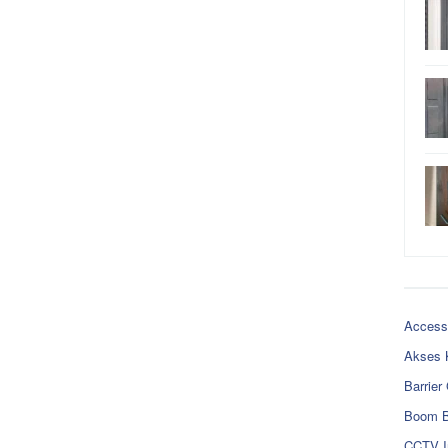
Access
Akses 
Barrier
Boom B
CCTV I