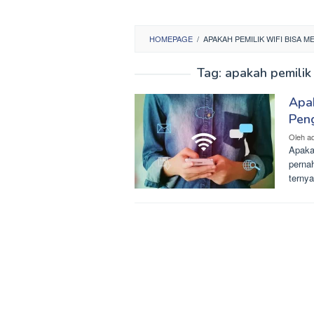
HOMEPAGE
/
APAKAH PEMILIK WIFI BISA 
Tag:
apakah pemilik 
Apak
Pen
Oleh
a
Apaka
pernah
ternya