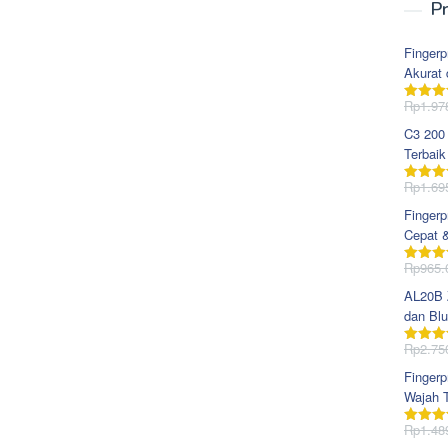
Pr
Fingerp
Akurat 
Rp
1.97
Dinila
dari 5
C3 200
Terbaik
Rp
1.69
Dinila
dari 5
Fingerp
Cepat 
Rp
965.
Dinila
dari 5
AL20B Z
dan Blu
Rp
2.75
Dinila
dari 5
Fingerp
Wajah T
Rp
1.48
Dinila
dari 5