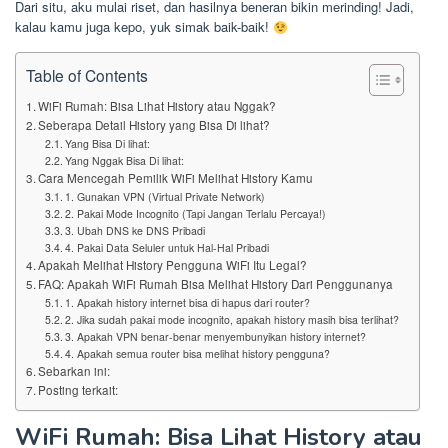
Dari situ, aku mulai riset, dan hasilnya beneran bikin merinding! Jadi,
kalau kamu juga kepo, yuk simak baik-baik!
Table of Contents
WiFi Rumah: Bisa Lihat History atau Nggak?
Seberapa Detail History yang Bisa Di lihat?
Yang Bisa Di lihat:
Yang Nggak Bisa Di lihat:
Cara Mencegah Pemilik WiFi Melihat History Kamu
1. Gunakan VPN (Virtual Private Network)
2. Pakai Mode Incognito (Tapi Jangan Terlalu Percaya!)
3. Ubah DNS ke DNS Pribadi
4. Pakai Data Seluler untuk Hal-Hal Pribadi
Apakah Melihat History Pengguna WiFi Itu Legal?
FAQ: Apakah WiFi Rumah Bisa Melihat History Dari Penggunanya
1. Apakah history internet bisa di hapus dari router?
2. Jika sudah pakai mode incognito, apakah history masih bisa terlihat?
3. Apakah VPN benar-benar menyembunyikan history internet?
4. Apakah semua router bisa melihat history pengguna?
Sebarkan ini:
Posting terkait:
WiFi Rumah: Bisa Lihat History atau