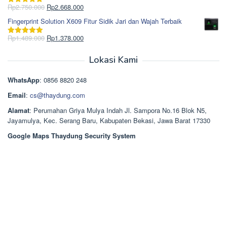
Rp965.000.
adalah:
Harga
Harga
Rp
2.750.000
Rp
2.668.000
Dinilai
5.00
Rp850.000.
aslinya
saat
dari 5
Fingerprint Solution X609 Fitur Sidik Jari dan Wajah Terbaik
adalah:
ini
Rp2.750.000.
adalah:
Harga
Harga
Rp
1.489.000
Rp
1.378.000
Dinilai
5.00
Rp2.668.000.
aslinya
saat
dari 5
adalah:
ini
Lokasi Kami
Rp1.489.000.
adalah:
Rp1.378.000.
WhatsApp
: 0856 8820 248
Email
:
cs@thaydung.com
Alamat
: Perumahan Griya Mulya Indah Jl. Sampora No.16 Blok N5,
Jayamulya, Kec. Serang Baru, Kabupaten Bekasi, Jawa Barat 17330
Google Maps Thaydung Security System