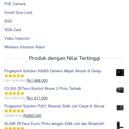
PoE Camera
Smart Door Lock
SSD
VGA Card
Video Intercom
Wireless Intrusion Alarm
Produk dengan Nilai Tertinggi
Fingerprint Solution X606S Deteksi Wajah Akurat di Gelap
Harga
Harga
Rp
1.978.000
Rp
1.868.000
Dinilai
5.00
aslinya
saat
dari 5
C3 200 ZKTeco Kontrol Akses 2 Pintu Terbaik
adalah:
ini
Rp1.978.000.
adalah:
Harga
Harga
Rp
1.695.000
Rp
1.617.000
Dinilai
5.00
Rp1.868.000.
aslinya
saat
dari 5
Fingerprint Solution P207 Absensi Sidik Jari Cepat & Akurat
adalah:
ini
Rp1.695.000.
adalah:
Harga
Harga
Rp
965.000
Rp
850.000
Dinilai
5.00
Rp1.617.000.
aslinya
saat
dari 5
AL20B ZKTeco Kunci Pintu dengan Sidik Jari dan Bluetooth
adalah:
ini