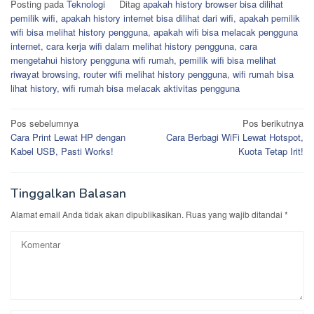
Posting pada
Teknologi
Ditag
apakah history browser bisa dilihat
pemilik wifi
,
apakah history internet bisa dilihat dari wifi
,
apakah pemilik
wifi bisa melihat history pengguna
,
apakah wifi bisa melacak pengguna
internet
,
cara kerja wifi dalam melihat history pengguna
,
cara
mengetahui history pengguna wifi rumah
,
pemilik wifi bisa melihat
riwayat browsing
,
router wifi melihat history pengguna
,
wifi rumah bisa
lihat history
,
wifi rumah bisa melacak aktivitas pengguna
Navigasi
Pos sebelumnya
Pos berikutnya
Cara Print Lewat HP dengan
Cara Berbagi WiFi Lewat Hotspot,
pos
Kabel USB, Pasti Works!
Kuota Tetap Irit!
Tinggalkan Balasan
Alamat email Anda tidak akan dipublikasikan.
Ruas yang wajib ditandai
*