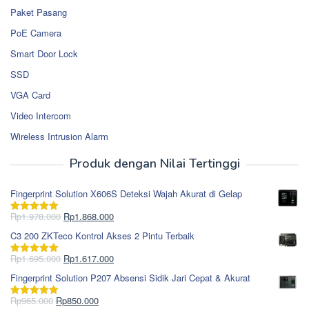
Paket Pasang
PoE Camera
Smart Door Lock
SSD
VGA Card
Video Intercom
Wireless Intrusion Alarm
Produk dengan Nilai Tertinggi
Fingerprint Solution X606S Deteksi Wajah Akurat di Gelap
Harga
Harga
Rp
1.978.000
Rp
1.868.000
Dinilai
5.00
aslinya
saat
dari 5
C3 200 ZKTeco Kontrol Akses 2 Pintu Terbaik
adalah:
ini
Rp1.978.000.
adalah:
Harga
Harga
Rp
1.695.000
Rp
1.617.000
Dinilai
5.00
Rp1.868.000.
aslinya
saat
dari 5
Fingerprint Solution P207 Absensi Sidik Jari Cepat & Akurat
adalah:
ini
Rp1.695.000.
adalah:
Harga
Harga
Rp
965.000
Rp
850.000
Dinilai
5.00