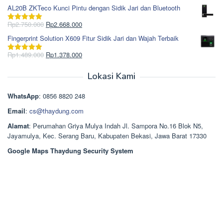
Rp1.617.000.
aslinya
saat
dari 5
AL20B ZKTeco Kunci Pintu dengan Sidik Jari dan Bluetooth
adalah:
ini
Rp965.000.
adalah:
Harga
Harga
Rp
2.750.000
Rp
2.668.000
Dinilai
5.00
Rp850.000.
aslinya
saat
dari 5
Fingerprint Solution X609 Fitur Sidik Jari dan Wajah Terbaik
adalah:
ini
Rp2.750.000.
adalah:
Harga
Harga
Rp
1.489.000
Rp
1.378.000
Dinilai
5.00
Rp2.668.000.
aslinya
saat
dari 5
adalah:
ini
Lokasi Kami
Rp1.489.000.
adalah:
Rp1.378.000.
WhatsApp
: 0856 8820 248
Email
:
cs@thaydung.com
Alamat
: Perumahan Griya Mulya Indah Jl. Sampora No.16 Blok N5,
Jayamulya, Kec. Serang Baru, Kabupaten Bekasi, Jawa Barat 17330
Google Maps Thaydung Security System