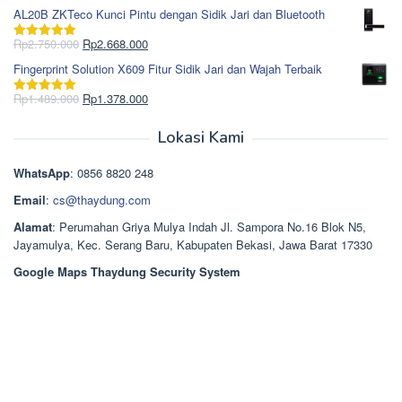
Rp1.617.000.
aslinya
saat
dari 5
AL20B ZKTeco Kunci Pintu dengan Sidik Jari dan Bluetooth
adalah:
ini
Rp965.000.
adalah:
Harga
Harga
Rp
2.750.000
Rp
2.668.000
Dinilai
5.00
Rp850.000.
aslinya
saat
dari 5
Fingerprint Solution X609 Fitur Sidik Jari dan Wajah Terbaik
adalah:
ini
Rp2.750.000.
adalah:
Harga
Harga
Rp
1.489.000
Rp
1.378.000
Dinilai
5.00
Rp2.668.000.
aslinya
saat
dari 5
adalah:
ini
Lokasi Kami
Rp1.489.000.
adalah:
Rp1.378.000.
WhatsApp
: 0856 8820 248
Email
:
cs@thaydung.com
Alamat
: Perumahan Griya Mulya Indah Jl. Sampora No.16 Blok N5,
Jayamulya, Kec. Serang Baru, Kabupaten Bekasi, Jawa Barat 17330
Google Maps Thaydung Security System