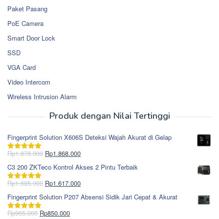
Paket Pasang
PoE Camera
Smart Door Lock
SSD
VGA Card
Video Intercom
Wireless Intrusion Alarm
Produk dengan Nilai Tertinggi
Fingerprint Solution X606S Deteksi Wajah Akurat di Gelap
Harga
Harga
Rp
1.978.000
Rp
1.868.000
Dinilai
5.00
aslinya
saat
dari 5
C3 200 ZKTeco Kontrol Akses 2 Pintu Terbaik
adalah:
ini
Rp1.978.000.
adalah:
Harga
Harga
Rp
1.695.000
Rp
1.617.000
Dinilai
5.00
Rp1.868.000.
aslinya
saat
dari 5
Fingerprint Solution P207 Absensi Sidik Jari Cepat & Akurat
adalah:
ini
Rp1.695.000.
adalah:
Harga
Harga
Rp
965.000
Rp
850.000
Dinilai
5.00