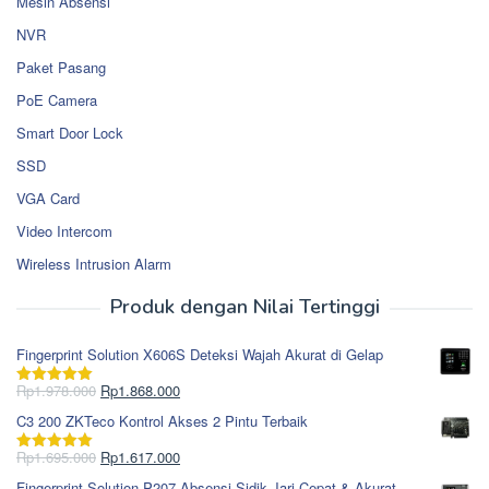
Mesin Absensi
NVR
Paket Pasang
PoE Camera
Smart Door Lock
SSD
VGA Card
Video Intercom
Wireless Intrusion Alarm
Produk dengan Nilai Tertinggi
Fingerprint Solution X606S Deteksi Wajah Akurat di Gelap
Harga
Harga
Rp
1.978.000
Rp
1.868.000
Dinilai
5.00
aslinya
saat
dari 5
C3 200 ZKTeco Kontrol Akses 2 Pintu Terbaik
adalah:
ini
Rp1.978.000.
adalah:
Harga
Harga
Rp
1.695.000
Rp
1.617.000
Dinilai
5.00
Rp1.868.000.
aslinya
saat
dari 5
Fingerprint Solution P207 Absensi Sidik Jari Cepat & Akurat