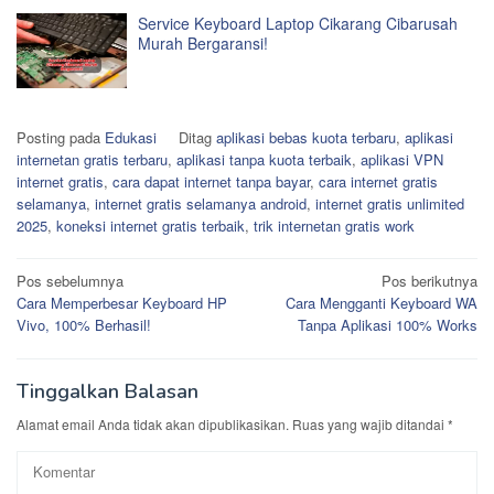
Service Keyboard Laptop Cikarang Cibarusah
Murah Bergaransi!
Posting pada
Edukasi
Ditag
aplikasi bebas kuota terbaru
,
aplikasi
internetan gratis terbaru
,
aplikasi tanpa kuota terbaik
,
aplikasi VPN
internet gratis
,
cara dapat internet tanpa bayar
,
cara internet gratis
selamanya
,
internet gratis selamanya android
,
internet gratis unlimited
2025
,
koneksi internet gratis terbaik
,
trik internetan gratis work
Navigasi
Pos sebelumnya
Pos berikutnya
Cara Memperbesar Keyboard HP
Cara Mengganti Keyboard WA
pos
Vivo, 100% Berhasil!
Tanpa Aplikasi 100% Works
Tinggalkan Balasan
Alamat email Anda tidak akan dipublikasikan.
Ruas yang wajib ditandai
*