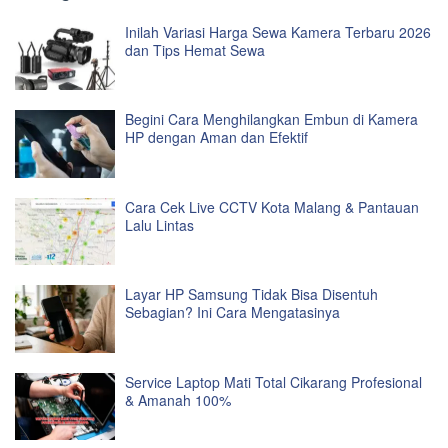
Inilah Variasi Harga Sewa Kamera Terbaru 2026
dan Tips Hemat Sewa
Begini Cara Menghilangkan Embun di Kamera
HP dengan Aman dan Efektif
Cara Cek Live CCTV Kota Malang & Pantauan
Lalu Lintas
Layar HP Samsung Tidak Bisa Disentuh
Sebagian? Ini Cara Mengatasinya
Service Laptop Mati Total Cikarang Profesional
& Amanah 100%