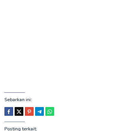
Sebarkan ini:
Posting terkait: