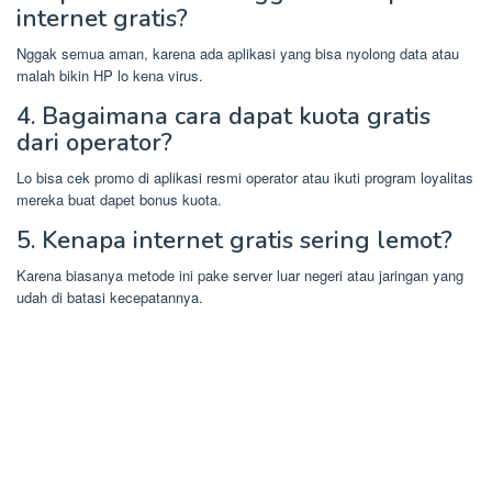
internet gratis?
Nggak semua aman, karena ada aplikasi yang bisa nyolong data atau
malah bikin HP lo kena virus.
4. Bagaimana cara dapat kuota gratis
dari operator?
Lo bisa cek promo di aplikasi resmi operator atau ikuti program loyalitas
mereka buat dapet bonus kuota.
5. Kenapa internet gratis sering lemot?
Karena biasanya metode ini pake server luar negeri atau jaringan yang
udah di batasi kecepatannya.