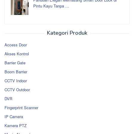
Pintu Kayu Tanpa …
Kategori Produk
Access Door
Akses Kontrol
Barrier Gate
Boom Barrier
CCTV Indoor
CCTV Outdoor
DVR
Fingerprint Scanner
IP Camera
Kamera PTZ