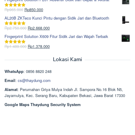
adalah:
ini
Rp1.695.000.
adalah:
Harga
Harga
Rp
965.000
Rp
850.000
Dinilai
5.00
Rp1.617.000.
aslinya
saat
dari 5
AL20B ZKTeco Kunci Pintu dengan Sidik Jari dan Bluetooth
adalah:
ini
Rp965.000.
adalah:
Harga
Harga
Rp
2.750.000
Rp
2.668.000
Dinilai
5.00
Rp850.000.
aslinya
saat
dari 5
Fingerprint Solution X609 Fitur Sidik Jari dan Wajah Terbaik
adalah:
ini
Rp2.750.000.
adalah:
Harga
Harga
Rp
1.489.000
Rp
1.378.000
Dinilai
5.00
Rp2.668.000.
aslinya
saat
dari 5
adalah:
ini
Lokasi Kami
Rp1.489.000.
adalah:
Rp1.378.000.
WhatsApp
: 0856 8820 248
Email
:
cs@thaydung.com
Alamat
: Perumahan Griya Mulya Indah Jl. Sampora No.16 Blok N5,
Jayamulya, Kec. Serang Baru, Kabupaten Bekasi, Jawa Barat 17330
Google Maps Thaydung Security System