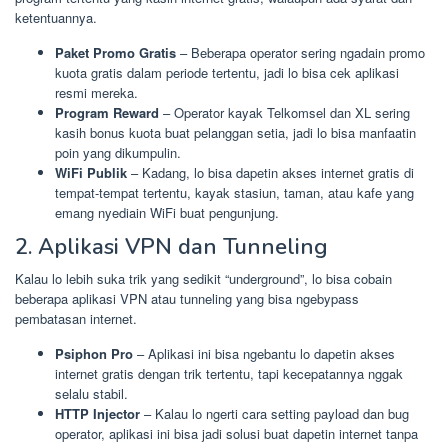
ketentuannya.
Paket Promo Gratis
– Beberapa operator sering ngadain promo
kuota gratis dalam periode tertentu, jadi lo bisa cek aplikasi
resmi mereka.
Program Reward
– Operator kayak Telkomsel dan XL sering
kasih bonus kuota buat pelanggan setia, jadi lo bisa manfaatin
poin yang dikumpulin.
WiFi Publik
– Kadang, lo bisa dapetin akses internet gratis di
tempat-tempat tertentu, kayak stasiun, taman, atau kafe yang
emang nyediain WiFi buat pengunjung.
2. Aplikasi VPN dan Tunneling
Kalau lo lebih suka trik yang sedikit “underground”, lo bisa cobain
beberapa aplikasi VPN atau tunneling yang bisa ngebypass
pembatasan internet.
Psiphon Pro
– Aplikasi ini bisa ngebantu lo dapetin akses
internet gratis dengan trik tertentu, tapi kecepatannya nggak
selalu stabil.
HTTP Injector
– Kalau lo ngerti cara setting payload dan bug
operator, aplikasi ini bisa jadi solusi buat dapetin internet tanpa