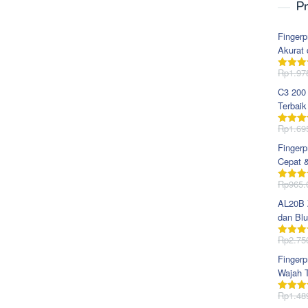
Pr
Fingerp
Akurat 
Rp
1.97
Dinila
dari 5
C3 200
Terbaik
Rp
1.69
Dinila
dari 5
Fingerp
Cepat 
Rp
965.
Dinila
dari 5
AL20B Z
dan Blu
Rp
2.75
Dinila
dari 5
Fingerp
Wajah T
Rp
1.48
Dinila
dari 5