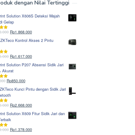
oduk dengan Nilai Tertinggi
rint Solution X606S Deteksi Wajah
di Gelap
Harga
Harga
8.000
Rp
1.868.000
i
5.00
aslinya
saat
 ZKTeco Kontrol Akses 2 Pintu
adalah:
ini
Rp1.978.000.
adalah:
Rp1.868.000.
Harga
Harga
5.000
Rp
1.617.000
i
5.00
aslinya
saat
rint Solution P207 Absensi Sidik Jari
adalah:
ini
& Akurat
Rp1.695.000.
adalah:
Rp1.617.000.
Harga
Harga
000
Rp
850.000
i
5.00
aslinya
saat
KTeco Kunci Pintu dengan Sidik Jari
adalah:
ini
etooth
Rp965.000.
adalah:
Rp850.000.
Harga
Harga
0.000
Rp
2.668.000
i
5.00
aslinya
saat
rint Solution X609 Fitur Sidik Jari dan
adalah:
ini
erbaik
Rp2.750.000.
adalah:
Rp2.668.000.
Harga
Harga
9.000
Rp
1.378.000
i
5.00