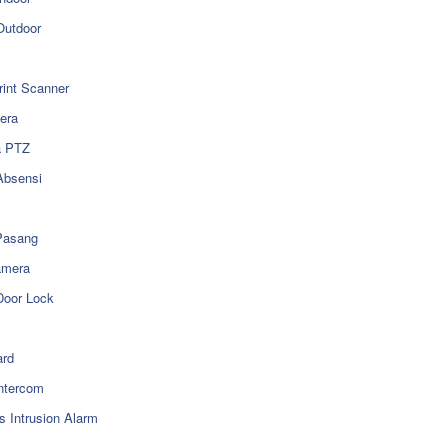
utdoor
rint Scanner
era
a PTZ
Absensi
Pasang
amera
Door Lock
rd
ntercom
s Intrusion Alarm