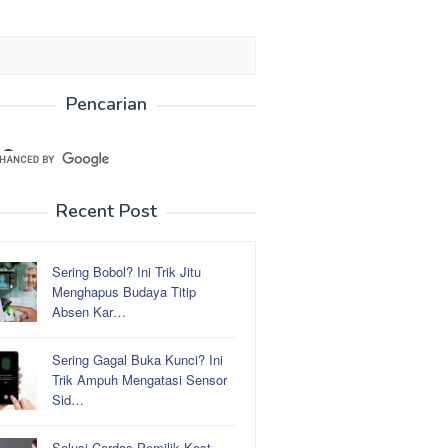
Pencarian
Recent Post
Sering Bobol? Ini Trik Jitu
Menghapus Budaya Titip
Absen Kar…
Sering Gagal Buka Kunci? Ini
Trik Ampuh Mengatasi Sensor
Sid…
Solusi Cerdas Pemilik Kost