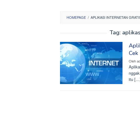
HOMEPAGE
/
APLIKASI INTERNETAN GRAT
Tag:
aplikas
Apli
Cek 
Oleh
a
Aplika
nggak
itu […