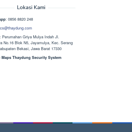
aslinya
saat
adalah:
ini
Lokasi Kami
Rp1.489.000.
adalah:
Rp1.378.000.
App
: 0856 8820 248
cs@thaydung.com
: Perumahan Griya Mulya Indah Jl.
a No.16 Blok N5, Jayamulya, Kec. Serang
Kabupaten Bekasi, Jawa Barat 17330
 Maps Thaydung Security System