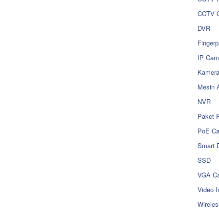
CCTV O
DVR
Fingerp
IP Cam
Kamer
Mesin 
NVR
Paket 
PoE C
Smart 
SSD
VGA Ca
Video I
Wireles