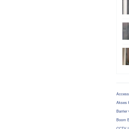
Access
Akses 
Barrier
Boom B
CCTV I