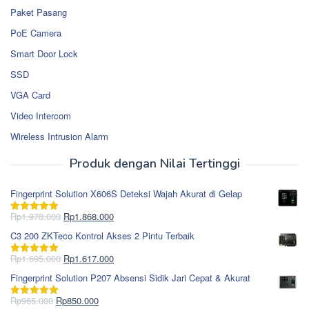
Paket Pasang
PoE Camera
Smart Door Lock
SSD
VGA Card
Video Intercom
Wireless Intrusion Alarm
Produk dengan Nilai Tertinggi
Fingerprint Solution X606S Deteksi Wajah Akurat di Gelap
Harga
Harga
Rp
1.978.000
Rp
1.868.000
Dinilai
5.00
aslinya
saat
dari 5
C3 200 ZKTeco Kontrol Akses 2 Pintu Terbaik
adalah:
ini
Rp1.978.000.
adalah:
Harga
Harga
Rp
1.695.000
Rp
1.617.000
Dinilai
5.00
Rp1.868.000.
aslinya
saat
dari 5
Fingerprint Solution P207 Absensi Sidik Jari Cepat & Akurat
adalah:
ini
Rp1.695.000.
adalah:
Harga
Harga
Rp
965.000
Rp
850.000
Dinilai
5.00