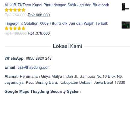
Rp1.617.000.
aslinya
saat
dari 5
AL20B ZKTeco Kunci Pintu dengan Sidik Jari dan Bluetooth
adalah:
ini
Rp965.000.
adalah:
Harga
Harga
Rp
2.750.000
Rp
2.668.000
Dinilai
5.00
Rp850.000.
aslinya
saat
dari 5
Fingerprint Solution X609 Fitur Sidik Jari dan Wajah Terbaik
adalah:
ini
Rp2.750.000.
adalah:
Harga
Harga
Rp
1.489.000
Rp
1.378.000
Dinilai
5.00
Rp2.668.000.
aslinya
saat
dari 5
adalah:
ini
Lokasi Kami
Rp1.489.000.
adalah:
Rp1.378.000.
WhatsApp
: 0856 8820 248
Email
:
cs@thaydung.com
Alamat
: Perumahan Griya Mulya Indah Jl. Sampora No.16 Blok N5,
Jayamulya, Kec. Serang Baru, Kabupaten Bekasi, Jawa Barat 17330
Google Maps Thaydung Security System