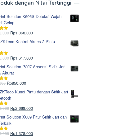
oduk dengan Nilai Tertinggi
rint Solution X606S Deteksi Wajah
di Gelap
Harga
Harga
8.000
Rp
1.868.000
i
5.00
aslinya
saat
 ZKTeco Kontrol Akses 2 Pintu
adalah:
ini
Rp1.978.000.
adalah:
Rp1.868.000.
Harga
Harga
5.000
Rp
1.617.000
i
5.00
aslinya
saat
rint Solution P207 Absensi Sidik Jari
adalah:
ini
& Akurat
Rp1.695.000.
adalah:
Rp1.617.000.
Harga
Harga
000
Rp
850.000
i
5.00
aslinya
saat
KTeco Kunci Pintu dengan Sidik Jari
adalah:
ini
etooth
Rp965.000.
adalah:
Rp850.000.
Harga
Harga
0.000
Rp
2.668.000
i
5.00
aslinya
saat
rint Solution X609 Fitur Sidik Jari dan
adalah:
ini
erbaik
Rp2.750.000.
adalah:
Rp2.668.000.
Harga
Harga
9.000
Rp
1.378.000
i
5.00