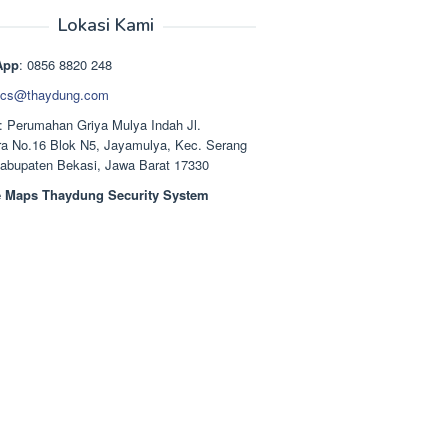
aslinya
saat
adalah:
ini
Lokasi Kami
Rp1.489.000.
adalah:
Rp1.378.000.
App
: 0856 8820 248
cs@thaydung.com
: Perumahan Griya Mulya Indah Jl.
a No.16 Blok N5, Jayamulya, Kec. Serang
Kabupaten Bekasi, Jawa Barat 17330
 Maps Thaydung Security System