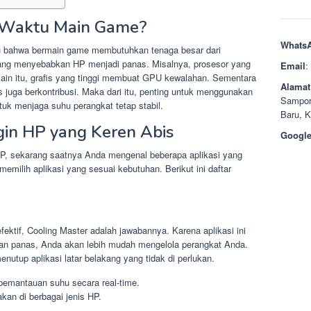
 Waktu Main Game?
Whats
u bahwa bermain game membutuhkan tenaga besar dari
 yang menyebabkan HP menjadi panas. Misalnya, prosesor yang
Email
:
lain itu, grafis yang tinggi membuat GPU kewalahan. Sementara
Alamat
s juga berkontribusi. Maka dari itu, penting untuk menggunakan
Sampor
uk menjaga suhu perangkat tetap stabil.
Baru, 
ngin HP yang Keren Abis
Google
, sekarang saatnya Anda mengenal beberapa aplikasi yang
memilih aplikasi yang sesuai kebutuhan. Berikut ini daftar
fektif, Cooling Master adalah jawabannya. Karena aplikasi ini
an panas, Anda akan lebih mudah mengelola perangkat Anda.
menutup aplikasi latar belakang yang tidak di perlukan.
 pemantauan suhu secara real-time.
kan di berbagai jenis HP.