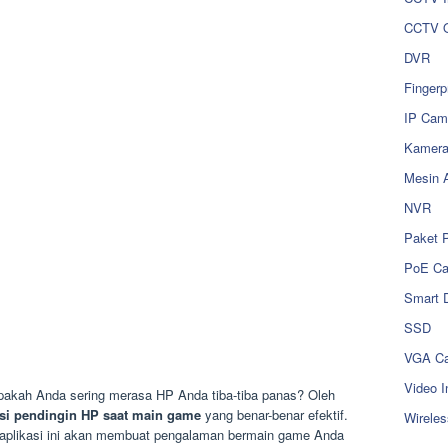
CCTV O
DVR
Fingerp
IP Cam
Kamer
Mesin 
NVR
Paket 
PoE C
Smart 
SSD
VGA Ca
Video I
pakah Anda sering merasa HP Anda tiba-tiba panas? Oleh
asi pendingin HP saat main game
yang benar-benar efektif.
Wireles
, aplikasi ini akan membuat pengalaman bermain game Anda