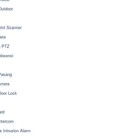
utdoor
rint Scanner
era
a PTZ
Absensi
Pasang
amera
Door Lock
rd
ntercom
s Intrusion Alarm