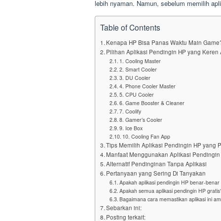
lebih nyaman. Namun, sebelum memilih aplik
Table of Contents
Kenapa HP Bisa Panas Waktu Main Game
Pilihan Aplikasi Pendingin HP yang Keren 
1. Cooling Master
2. Smart Cooler
3. DU Cooler
4. Phone Cooler Master
5. CPU Cooler
6. Game Booster & Cleaner
7. Coolify
8. Gamer’s Cooler
9. Ice Box
10. Cooling Fan App
Tips Memilih Aplikasi Pendingin HP yang 
Manfaat Menggunakan Aplikasi Pendingin
Alternatif Pendinginan Tanpa Aplikasi
Pertanyaan yang Sering Di Tanyakan
Apakah aplikasi pendingin HP benar-bena
Apakah semua aplikasi pendingin HP gratis
Bagaimana cara memastikan aplikasi ini a
Sebarkan ini:
Posting terkait: