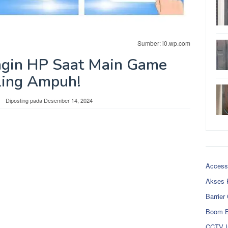
Sumber: i0.wp.com
ngin HP Saat Main Game
ling Ampuh!
Diposting pada
Desember 14, 2024
Access
Akses 
Barrier
Boom B
CCTV I