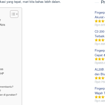
asi yang tepat, mari kita bahas lebih dalam.
Pr
Fingerp
Akurat 
?
Rp
1.97
Abis
Dinila
dari 5
C3 200
Terbaik
Rp
1.69
Dinila
dari 5
Fingerp
Cepat 
Rp
965.
Dinila
dari 5
Pas
AL20B Z
 HP
dan Blu
Rp
2.75
Dinila
dari 5
r membantu?
Fingerp
?
Wajah T
man di gunakan?
Rp
1.48
Dinila
dari 5