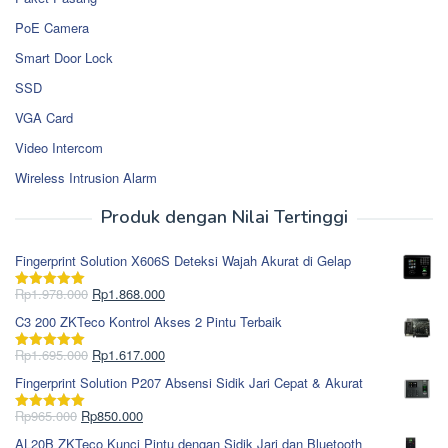
PoE Camera
Smart Door Lock
SSD
VGA Card
Video Intercom
Wireless Intrusion Alarm
Produk dengan Nilai Tertinggi
Fingerprint Solution X606S Deteksi Wajah Akurat di Gelap
Harga
Harga
Rp
1.978.000
Rp
1.868.000
Dinilai
5.00
aslinya
saat
dari 5
C3 200 ZKTeco Kontrol Akses 2 Pintu Terbaik
adalah:
ini
Rp1.978.000.
adalah:
Harga
Harga
Rp
1.695.000
Rp
1.617.000
Dinilai
5.00
Rp1.868.000.
aslinya
saat
dari 5
Fingerprint Solution P207 Absensi Sidik Jari Cepat & Akurat
adalah:
ini
Rp1.695.000.
adalah:
Harga
Harga
Rp
965.000
Rp
850.000
Dinilai
5.00
Rp1.617.000.
aslinya
saat
dari 5
AL20B ZKTeco Kunci Pintu dengan Sidik Jari dan Bluetooth