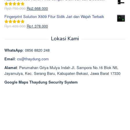
adalah:
ini
Rp965.000.
adalah:
Harga
Harga
Rp
2.750.000
Rp
2.668.000
Dinilai
5.00
Rp850.000.
aslinya
saat
dari 5
Fingerprint Solution X609 Fitur Sidik Jari dan Wajah Terbaik
adalah:
ini
Rp2.750.000.
adalah:
Harga
Harga
Rp
1.489.000
Rp
1.378.000
Dinilai
5.00
Rp2.668.000.
aslinya
saat
dari 5
adalah:
ini
Lokasi Kami
Rp1.489.000.
adalah:
Rp1.378.000.
WhatsApp
: 0856 8820 248
Email
:
cs@thaydung.com
Alamat
: Perumahan Griya Mulya Indah Jl. Sampora No.16 Blok N5,
Jayamulya, Kec. Serang Baru, Kabupaten Bekasi, Jawa Barat 17330
Google Maps Thaydung Security System