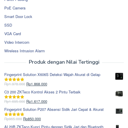
PoE Camera
Smart Door Lock
SSD
VGA Card
Video Intercom
Wireless Intrusion Alarm
Produk dengan Nilai Tertinggi
Fingerprint Solution X606S Deteksi Wajah Akurat di Gelap
Harga
Harga
Rp
1.978.000
Rp
1.868.000
Dinilai
5.00
aslinya
saat
dari 5
C3 200 ZKTeco Kontrol Akses 2 Pintu Terbaik
adalah:
ini
Rp1.978.000.
adalah:
Harga
Harga
Rp
1.695.000
Rp
1.617.000
Dinilai
5.00
Rp1.868.000.
aslinya
saat
dari 5
Fingerprint Solution P207 Absensi Sidik Jari Cepat & Akurat
adalah:
ini
Rp1.695.000.
adalah:
Harga
Harga
Rp
965.000
Rp
850.000
Dinilai
5.00
Rp1.617.000.
aslinya
saat
dari 5
AL20B ZKTeco Kunci Pintu dengan Sidik Jari dan Bluetooth