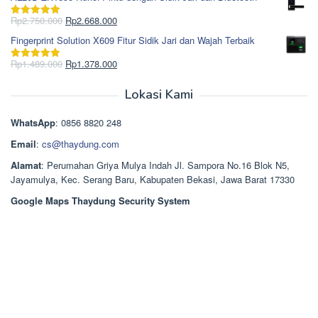
adalah:
ini
Rp965.000.
adalah:
Harga
Harga
Rp
2.750.000
Rp
2.668.000
Dinilai
5.00
Rp850.000.
aslinya
saat
dari 5
Fingerprint Solution X609 Fitur Sidik Jari dan Wajah Terbaik
adalah:
ini
Rp2.750.000.
adalah:
Harga
Harga
Rp
1.489.000
Rp
1.378.000
Dinilai
5.00
Rp2.668.000.
aslinya
saat
dari 5
adalah:
ini
Lokasi Kami
Rp1.489.000.
adalah:
Rp1.378.000.
WhatsApp
: 0856 8820 248
Email
:
cs@thaydung.com
Alamat
: Perumahan Griya Mulya Indah Jl. Sampora No.16 Blok N5,
Jayamulya, Kec. Serang Baru, Kabupaten Bekasi, Jawa Barat 17330
Google Maps Thaydung Security System