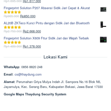
Rp1.978.000.
adalah:
Harga
Harga
Rp
1.695.000
Rp
1.617.000
Dinilai
5.00
Rp1.868.000.
aslinya
saat
dari 5
Fingerprint Solution P207 Absensi Sidik Jari Cepat & Akurat
adalah:
ini
Rp1.695.000.
adalah:
Harga
Harga
Rp
965.000
Rp
850.000
Dinilai
5.00
Rp1.617.000.
aslinya
saat
dari 5
AL20B ZKTeco Kunci Pintu dengan Sidik Jari dan Bluetooth
adalah:
ini
Rp965.000.
adalah:
Harga
Harga
Rp
2.750.000
Rp
2.668.000
Dinilai
5.00
Rp850.000.
aslinya
saat
dari 5
Fingerprint Solution X609 Fitur Sidik Jari dan Wajah Terbaik
adalah:
ini
Rp2.750.000.
adalah:
Harga
Harga
Rp
1.489.000
Rp
1.378.000
Dinilai
5.00
Rp2.668.000.
aslinya
saat
dari 5
adalah:
ini
Lokasi Kami
Rp1.489.000.
adalah:
Rp1.378.000.
WhatsApp
: 0856 8820 248
Email
:
cs@thaydung.com
Alamat
: Perumahan Griya Mulya Indah Jl. Sampora No.16 Blok N5,
Jayamulya, Kec. Serang Baru, Kabupaten Bekasi, Jawa Barat 17330
Google Maps Thaydung Security System