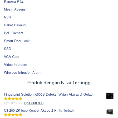
Kamera PTZ
Mesin Absensi
NVR
Paket Pasang
PoE Camera
Smart Door Lock
SSD
VGA Card
Video Intercom
Wireless Intrusion Alarm
Produk dengan Nilai Tertinggi
Fingerprint Solution X606S Deteksi Wajah Akurat di Gelap
Harga
Harga
Rp
1.978.000
Rp
1.868.000
Dinilai
5.00
aslinya
saat
dari 5
C3 200 ZKTeco Kontrol Akses 2 Pintu Terbaik
adalah:
ini