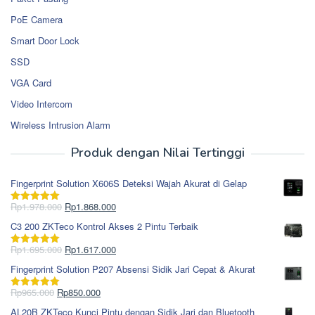
PoE Camera
Smart Door Lock
SSD
VGA Card
Video Intercom
Wireless Intrusion Alarm
Produk dengan Nilai Tertinggi
Fingerprint Solution X606S Deteksi Wajah Akurat di Gelap
Harga
Harga
Rp
1.978.000
Rp
1.868.000
Dinilai
5.00
aslinya
saat
dari 5
C3 200 ZKTeco Kontrol Akses 2 Pintu Terbaik
adalah:
ini
Rp1.978.000.
adalah:
Harga
Harga
Rp
1.695.000
Rp
1.617.000
Dinilai
5.00
Rp1.868.000.
aslinya
saat
dari 5
Fingerprint Solution P207 Absensi Sidik Jari Cepat & Akurat
adalah:
ini
Rp1.695.000.
adalah:
Harga
Harga
Rp
965.000
Rp
850.000
Dinilai
5.00
Rp1.617.000.
aslinya
saat
dari 5
AL20B ZKTeco Kunci Pintu dengan Sidik Jari dan Bluetooth