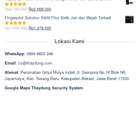
adalah:
ini
Rp965.000.
adalah:
Harga
Harga
Rp
2.750.000
Rp
2.668.000
Dinilai
5.00
Rp850.000.
aslinya
saat
dari 5
Fingerprint Solution X609 Fitur Sidik Jari dan Wajah Terbaik
adalah:
ini
Rp2.750.000.
adalah:
Harga
Harga
Rp
1.489.000
Rp
1.378.000
Dinilai
5.00
Rp2.668.000.
aslinya
saat
dari 5
adalah:
ini
Lokasi Kami
Rp1.489.000.
adalah:
Rp1.378.000.
WhatsApp
: 0856 8820 248
Email
:
cs@thaydung.com
Alamat
: Perumahan Griya Mulya Indah Jl. Sampora No.16 Blok N5,
Jayamulya, Kec. Serang Baru, Kabupaten Bekasi, Jawa Barat 17330
Google Maps Thaydung Security System