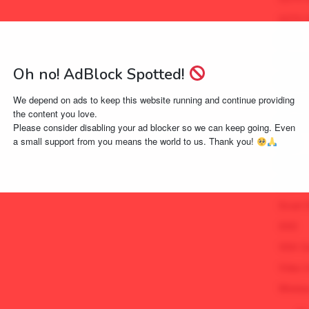
CCTV O
DVR
Fingerp
Oh no! AdBlock Spotted!
IP Cam
We depend on ads to keep this website running and continue providing
Kamer
the content you love.
Mesin 
Please consider disabling your ad blocker so we can keep going. Even
a small support from you means the world to us. Thank you!
NVR
Paket 
PoE C
Smart 
SSD
VGA Ca
Video I
Wireles