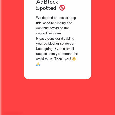
AdBlock
Spotted!
We depend on ads to keep
this website running and
continue providing the
content you love.
Please consider disabling
your ad blocker so we can
keep going. Even a small
support from you means the
world to us. Thank you!