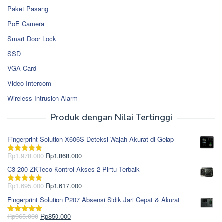
Paket Pasang
PoE Camera
Smart Door Lock
SSD
VGA Card
Video Intercom
Wireless Intrusion Alarm
Produk dengan Nilai Tertinggi
Fingerprint Solution X606S Deteksi Wajah Akurat di Gelap
Harga
Harga
Rp
1.978.000
Rp
1.868.000
Dinilai
5.00
aslinya
saat
dari 5
C3 200 ZKTeco Kontrol Akses 2 Pintu Terbaik
adalah:
ini
Rp1.978.000.
adalah:
Harga
Harga
Rp
1.695.000
Rp
1.617.000
Dinilai
5.00
Rp1.868.000.
aslinya
saat
dari 5
Fingerprint Solution P207 Absensi Sidik Jari Cepat & Akurat
adalah:
ini
Rp1.695.000.
adalah:
Harga
Harga
Rp
965.000
Rp
850.000
Dinilai
5.00