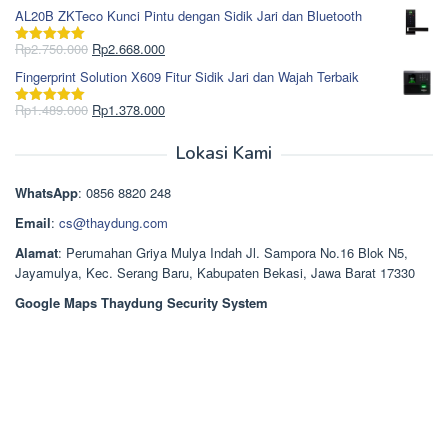
Rp1.617.000.
aslinya
saat
dari 5
AL20B ZKTeco Kunci Pintu dengan Sidik Jari dan Bluetooth
adalah:
ini
Rp965.000.
adalah:
Harga
Harga
Rp
2.750.000
Rp
2.668.000
Dinilai
5.00
Rp850.000.
aslinya
saat
dari 5
Fingerprint Solution X609 Fitur Sidik Jari dan Wajah Terbaik
adalah:
ini
Rp2.750.000.
adalah:
Harga
Harga
Rp
1.489.000
Rp
1.378.000
Dinilai
5.00
Rp2.668.000.
aslinya
saat
dari 5
adalah:
ini
Lokasi Kami
Rp1.489.000.
adalah:
Rp1.378.000.
WhatsApp
: 0856 8820 248
Email
:
cs@thaydung.com
Alamat
: Perumahan Griya Mulya Indah Jl. Sampora No.16 Blok N5,
Jayamulya, Kec. Serang Baru, Kabupaten Bekasi, Jawa Barat 17330
Google Maps Thaydung Security System