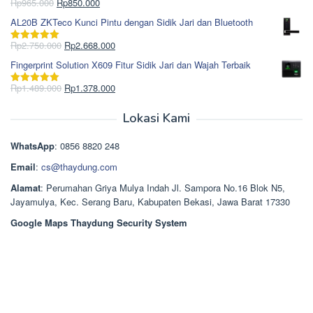
Rp1.695.000.
adalah:
Harga
Harga
Rp
965.000
Rp
850.000
Dinilai
5.00
Rp1.617.000.
aslinya
saat
dari 5
AL20B ZKTeco Kunci Pintu dengan Sidik Jari dan Bluetooth
adalah:
ini
Rp965.000.
adalah:
Harga
Harga
Rp
2.750.000
Rp
2.668.000
Dinilai
5.00
Rp850.000.
aslinya
saat
dari 5
Fingerprint Solution X609 Fitur Sidik Jari dan Wajah Terbaik
adalah:
ini
Rp2.750.000.
adalah:
Harga
Harga
Rp
1.489.000
Rp
1.378.000
Dinilai
5.00
Rp2.668.000.
aslinya
saat
dari 5
adalah:
ini
Lokasi Kami
Rp1.489.000.
adalah:
Rp1.378.000.
WhatsApp
: 0856 8820 248
Email
:
cs@thaydung.com
Alamat
: Perumahan Griya Mulya Indah Jl. Sampora No.16 Blok N5,
Jayamulya, Kec. Serang Baru, Kabupaten Bekasi, Jawa Barat 17330
Google Maps Thaydung Security System