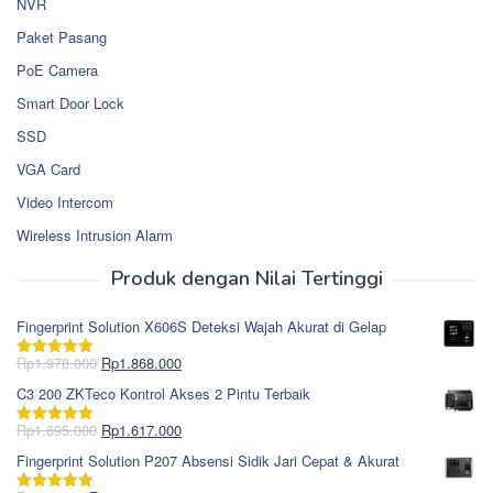
NVR
Paket Pasang
PoE Camera
Smart Door Lock
SSD
VGA Card
Video Intercom
Wireless Intrusion Alarm
Produk dengan Nilai Tertinggi
Fingerprint Solution X606S Deteksi Wajah Akurat di Gelap
Harga
Harga
Rp
1.978.000
Rp
1.868.000
Dinilai
5.00
aslinya
saat
dari 5
C3 200 ZKTeco Kontrol Akses 2 Pintu Terbaik
adalah:
ini
Rp1.978.000.
adalah:
Harga
Harga
Rp
1.695.000
Rp
1.617.000
Dinilai
5.00
Rp1.868.000.
aslinya
saat
dari 5
Fingerprint Solution P207 Absensi Sidik Jari Cepat & Akurat
adalah:
ini