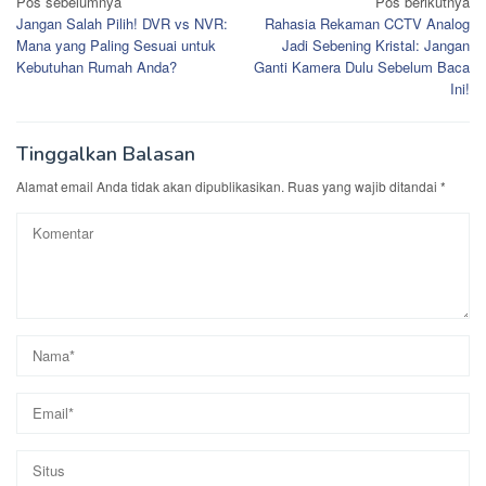
Navigasi
Pos sebelumnya
Pos berikutnya
Jangan Salah Pilih! DVR vs NVR:
Rahasia Rekaman CCTV Analog
pos
Mana yang Paling Sesuai untuk
Jadi Sebening Kristal: Jangan
Kebutuhan Rumah Anda?
Ganti Kamera Dulu Sebelum Baca
Ini!
Tinggalkan Balasan
Alamat email Anda tidak akan dipublikasikan.
Ruas yang wajib ditandai
*