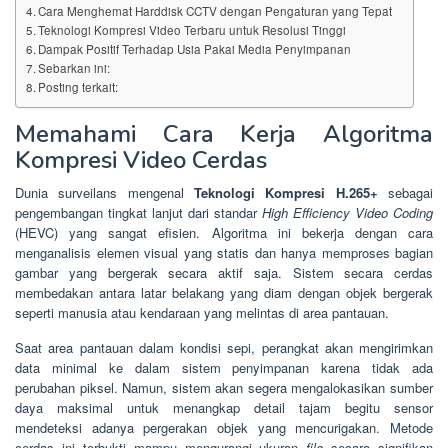
Cara Menghemat Harddisk CCTV dengan Pengaturan yang Tepat
Teknologi Kompresi Video Terbaru untuk Resolusi Tinggi
Dampak Positif Terhadap Usia Pakai Media Penyimpanan
Sebarkan ini:
Posting terkait:
Memahami Cara Kerja Algoritma
Kompresi Video Cerdas
Dunia surveilans mengenal
Teknologi Kompresi H.265+
sebagai
pengembangan tingkat lanjut dari standar
High Efficiency Video Coding
(HEVC) yang sangat efisien. Algoritma ini bekerja dengan cara
menganalisis elemen visual yang statis dan hanya memproses bagian
gambar yang bergerak secara aktif saja. Sistem secara cerdas
membedakan antara latar belakang yang diam dengan objek bergerak
seperti manusia atau kendaraan yang melintas di area pantauan.
Saat area pantauan dalam kondisi sepi, perangkat akan mengirimkan
data minimal ke dalam sistem penyimpanan karena tidak ada
perubahan piksel. Namun, sistem akan segera mengalokasikan sumber
daya maksimal untuk menangkap detail tajam begitu sensor
mendeteksi adanya pergerakan objek yang mencurigakan. Metode
cerdas ini terbukti mampu mengurangi ukuran
file
secara signifikan