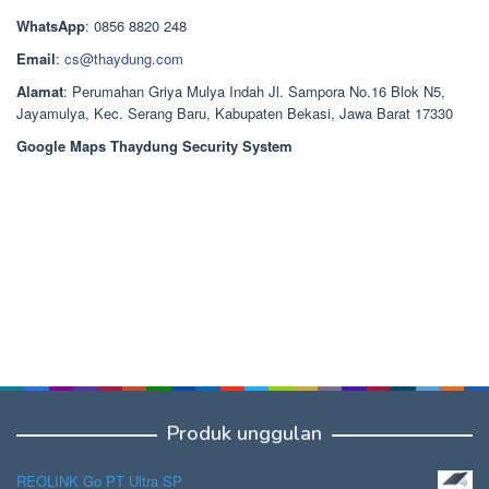
Rp1.378.000.
WhatsApp
: 0856 8820 248
Email
:
cs@thaydung.com
Alamat
: Perumahan Griya Mulya Indah Jl. Sampora No.16 Blok N5,
Jayamulya, Kec. Serang Baru, Kabupaten Bekasi, Jawa Barat 17330
Google Maps Thaydung Security System
Produk unggulan
REOLINK Go PT Ultra SP