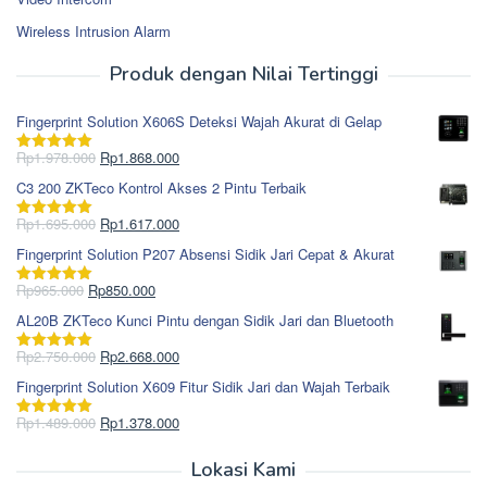
Wireless Intrusion Alarm
Produk dengan Nilai Tertinggi
Fingerprint Solution X606S Deteksi Wajah Akurat di Gelap
Harga
Harga
Rp
1.978.000
Rp
1.868.000
Dinilai
5.00
aslinya
saat
dari 5
C3 200 ZKTeco Kontrol Akses 2 Pintu Terbaik
adalah:
ini
Rp1.978.000.
adalah:
Harga
Harga
Rp
1.695.000
Rp
1.617.000
Dinilai
5.00
Rp1.868.000.
aslinya
saat
dari 5
Fingerprint Solution P207 Absensi Sidik Jari Cepat & Akurat
adalah:
ini
Rp1.695.000.
adalah:
Harga
Harga
Rp
965.000
Rp
850.000
Dinilai
5.00
Rp1.617.000.
aslinya
saat
dari 5
AL20B ZKTeco Kunci Pintu dengan Sidik Jari dan Bluetooth
adalah:
ini
Rp965.000.
adalah:
Harga
Harga
Rp
2.750.000
Rp
2.668.000
Dinilai
5.00
Rp850.000.
aslinya
saat
dari 5
Fingerprint Solution X609 Fitur Sidik Jari dan Wajah Terbaik
adalah:
ini
Rp2.750.000.
adalah:
Harga
Harga
Rp
1.489.000
Rp
1.378.000
Dinilai
5.00
Rp2.668.000.
aslinya
saat
dari 5
adalah:
ini
Lokasi Kami
Rp1.489.000.
adalah: