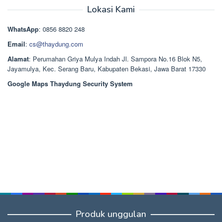
adalah:
ini
Lokasi Kami
Rp1.489.000.
adalah:
Rp1.378.000.
WhatsApp
: 0856 8820 248
Email
:
cs@thaydung.com
Alamat
: Perumahan Griya Mulya Indah Jl. Sampora No.16 Blok N5,
Jayamulya, Kec. Serang Baru, Kabupaten Bekasi, Jawa Barat 17330
Google Maps Thaydung Security System
Produk unggulan