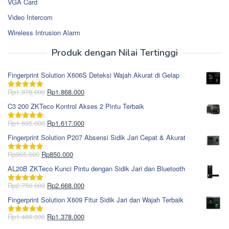
VGA Card
Video Intercom
Wireless Intrusion Alarm
Produk dengan Nilai Tertinggi
Fingerprint Solution X606S Deteksi Wajah Akurat di Gelap
Harga
Harga
Rp
1.978.000
Rp
1.868.000
Dinilai
5.00
aslinya
saat
dari 5
C3 200 ZKTeco Kontrol Akses 2 Pintu Terbaik
adalah:
ini
Rp1.978.000.
adalah:
Harga
Harga
Rp
1.695.000
Rp
1.617.000
Dinilai
5.00
Rp1.868.000.
aslinya
saat
dari 5
Fingerprint Solution P207 Absensi Sidik Jari Cepat & Akurat
adalah:
ini
Rp1.695.000.
adalah:
Harga
Harga
Rp
965.000
Rp
850.000
Dinilai
5.00
Rp1.617.000.
aslinya
saat
dari 5
AL20B ZKTeco Kunci Pintu dengan Sidik Jari dan Bluetooth
adalah:
ini
Rp965.000.
adalah:
Harga
Harga
Rp
2.750.000
Rp
2.668.000
Dinilai
5.00
Rp850.000.
aslinya
saat
dari 5
Fingerprint Solution X609 Fitur Sidik Jari dan Wajah Terbaik
adalah:
ini
Rp2.750.000.
adalah:
Harga
Harga
Rp
1.489.000
Rp
1.378.000
Dinilai
5.00
Rp2.668.000.
aslinya
saat
dari 5