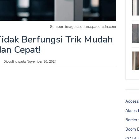
Sumber: images.squarespace-cdn.com
idak Berfungsi Trik Mudah
dan Cepat!
Diposting pada
November 30, 2024
Access
Akses 
Barrier
Boom B
CCTV I