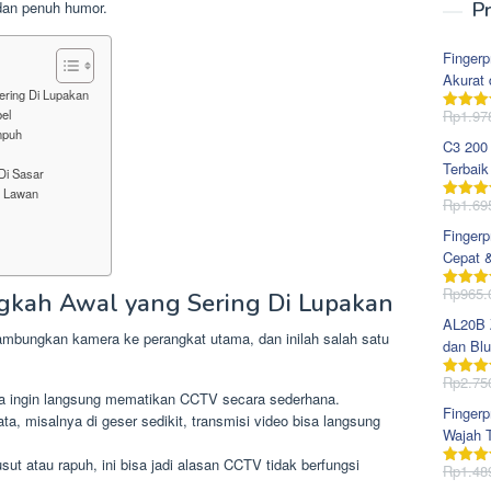
 dan penuh humor.
Pr
Fingerp
Akurat 
ring Di Lupakan
el
Rp
1.97
Dinila
mpuh
dari 5
C3 200
Terbaik
Di Sasar
i Lawan
Rp
1.69
Dinila
dari 5
Fingerp
Cepat 
Rp
965.
kah Awal yang Sering Di Lupakan
Dinila
dari 5
AL20B Z
mbungkan kamera ke perangkat utama, dan inilah salah satu
dan Blu
Rp
2.75
Dinila
a ingin langsung mematikan CCTV secara sederhana.
dari 5
Fingerp
a, misalnya di geser sedikit, transmisi video bisa langsung
Wajah T
t atau rapuh, ini bisa jadi alasan CCTV tidak berfungsi
Rp
1.48
Dinila
dari 5