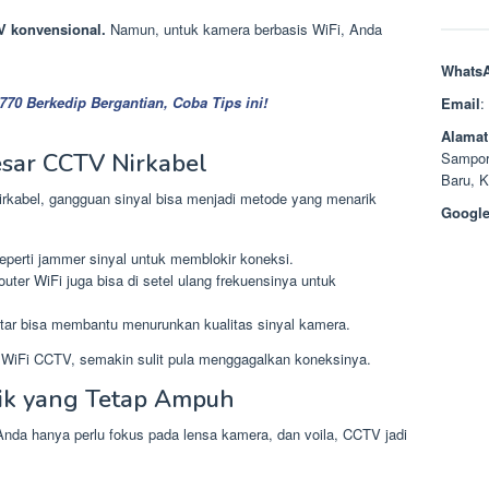
TV konvensional.
Namun, untuk kamera berbasis WiFi, Anda
Whats
70 Berkedip Bergantian, Coba Tips ini!
Email
:
Alamat
Sampor
esar CCTV Nirkabel
Baru, 
kabel, gangguan sinyal bisa menjadi metode yang menarik
Google
perti jammer sinyal untuk memblokir koneksi.
uter WiFi juga bisa di setel ulang frekuensinya untuk
ntar bisa membantu menurunkan kualitas sinyal kamera.
 WiFi CCTV, semakin sulit pula menggagalkan koneksinya.
sik yang Tetap Ampuh
f. Anda hanya perlu fokus pada lensa kamera, dan voila, CCTV jadi