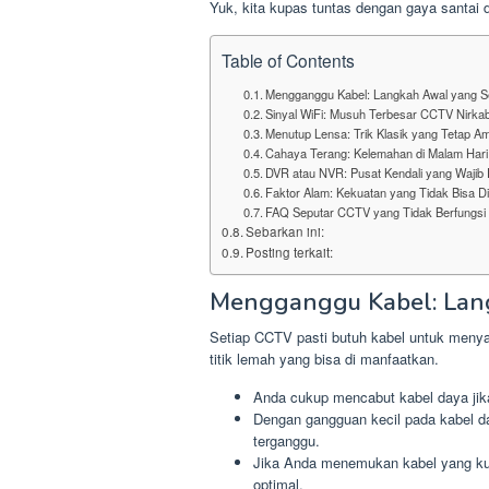
Yuk, kita kupas tuntas dengan gaya santai
Table of Contents
Mengganggu Kabel: Langkah Awal yang Se
Sinyal WiFi: Musuh Terbesar CCTV Nirkab
Menutup Lensa: Trik Klasik yang Tetap A
Cahaya Terang: Kelemahan di Malam Hari
DVR atau NVR: Pusat Kendali yang Wajib 
Faktor Alam: Kekuatan yang Tidak Bisa D
FAQ Seputar CCTV yang Tidak Berfungsi
Sebarkan ini:
Posting terkait:
Mengganggu Kabel: Lang
Setiap CCTV pasti butuh kabel untuk menya
titik lemah yang bisa di manfaatkan.
Anda cukup mencabut kabel daya jik
Dengan gangguan kecil pada kabel dat
terganggu.
Jika Anda menemukan kabel yang kusu
optimal.