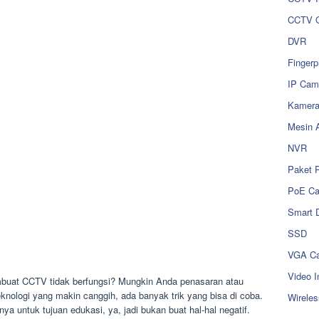
CCTV O
DVR
Fingerp
IP Cam
Kamer
Mesin 
NVR
Paket 
PoE C
Smart 
SSD
VGA Ca
Video I
mbuat CCTV tidak berfungsi? Mungkin Anda penasaran atau
eknologi yang makin canggih, ada banyak trik yang bisa di coba.
Wireles
nya untuk tujuan edukasi, ya, jadi bukan buat hal-hal negatif.