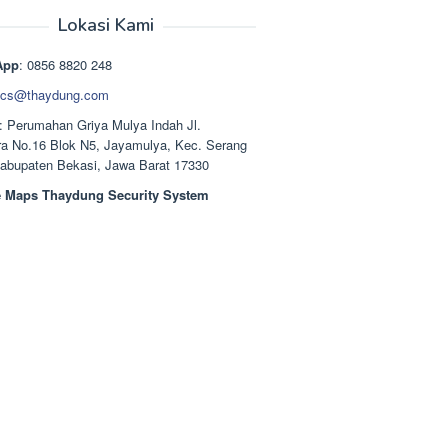
aslinya
saat
adalah:
ini
Lokasi Kami
Rp1.489.000.
adalah:
Rp1.378.000.
App
: 0856 8820 248
cs@thaydung.com
: Perumahan Griya Mulya Indah Jl.
a No.16 Blok N5, Jayamulya, Kec. Serang
Kabupaten Bekasi, Jawa Barat 17330
 Maps Thaydung Security System