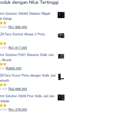
oduk dengan Nilai Tertinggi
rint Solution X606S Deteksi Wajah
di Gelap
Harga
Harga
8.000
Rp
1.868.000
i
5.00
aslinya
saat
 ZKTeco Kontrol Akses 2 Pintu
adalah:
ini
Rp1.978.000.
adalah:
Rp1.868.000.
Harga
Harga
5.000
Rp
1.617.000
i
5.00
aslinya
saat
rint Solution P207 Absensi Sidik Jari
adalah:
ini
& Akurat
Rp1.695.000.
adalah:
Rp1.617.000.
Harga
Harga
000
Rp
850.000
i
5.00
aslinya
saat
KTeco Kunci Pintu dengan Sidik Jari
adalah:
ini
etooth
Rp965.000.
adalah:
Rp850.000.
Harga
Harga
0.000
Rp
2.668.000
i
5.00
aslinya
saat
rint Solution X609 Fitur Sidik Jari dan
adalah:
ini
erbaik
Rp2.750.000.
adalah:
Rp2.668.000.
Harga
Harga
9.000
Rp
1.378.000
i
5.00