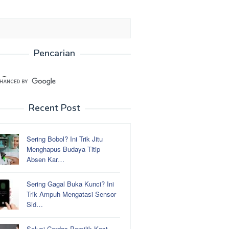
Pencarian
Recent Post
Sering Bobol? Ini Trik Jitu
Menghapus Budaya Titip
Absen Kar…
Sering Gagal Buka Kunci? Ini
Trik Ampuh Mengatasi Sensor
Sid…
Solusi Cerdas Pemilik Kost