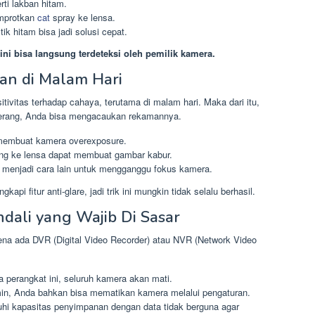
ti lakban hitam.
mprotkan
cat
spray ke lensa.
ik hitam bisa jadi solusi cepat.
i bisa langsung terdeteksi oleh pemilik kamera.
an di Malam Hari
vitas terhadap cahaya, terutama di malam hari. Maka dari itu,
terang, Anda bisa mengacaukan rekamannya.
 membuat kamera overexposure.
ung ke lensa dapat membuat gambar kabur.
sa menjadi cara lain untuk mengganggu fokus kamera.
i fitur anti-glare, jadi trik ini mungkin tidak selalu berhasil.
dali yang Wajib Di Sasar
na ada DVR (Digital Video Recorder) atau NVR (Network Video
a perangkat ini, seluruh kamera akan mati.
in, Anda bahkan bisa mematikan kamera melalui pengaturan.
uhi kapasitas penyimpanan dengan data tidak berguna agar