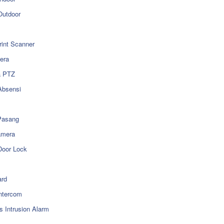
utdoor
rint Scanner
era
a PTZ
Absensi
Pasang
amera
Door Lock
rd
ntercom
s Intrusion Alarm