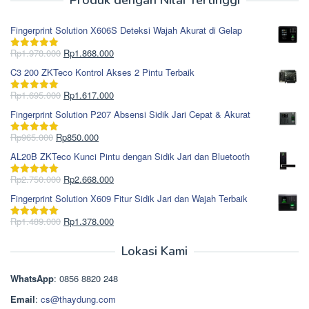
Fingerprint Solution X606S Deteksi Wajah Akurat di Gelap
Harga
Harga
Rp
1.978.000
Rp
1.868.000
Dinilai
5.00
aslinya
saat
dari 5
C3 200 ZKTeco Kontrol Akses 2 Pintu Terbaik
adalah:
ini
Rp1.978.000.
adalah:
Harga
Harga
Rp
1.695.000
Rp
1.617.000
Dinilai
5.00
Rp1.868.000.
aslinya
saat
dari 5
Fingerprint Solution P207 Absensi Sidik Jari Cepat & Akurat
adalah:
ini
Rp1.695.000.
adalah:
Harga
Harga
Rp
965.000
Rp
850.000
Dinilai
5.00
Rp1.617.000.
aslinya
saat
dari 5
AL20B ZKTeco Kunci Pintu dengan Sidik Jari dan Bluetooth
adalah:
ini
Rp965.000.
adalah:
Harga
Harga
Rp
2.750.000
Rp
2.668.000
Dinilai
5.00
Rp850.000.
aslinya
saat
dari 5
Fingerprint Solution X609 Fitur Sidik Jari dan Wajah Terbaik
adalah:
ini
Rp2.750.000.
adalah:
Harga
Harga
Rp
1.489.000
Rp
1.378.000
Dinilai
5.00
Rp2.668.000.
aslinya
saat
dari 5
adalah:
ini
Lokasi Kami
Rp1.489.000.
adalah:
Rp1.378.000.
WhatsApp
: 0856 8820 248
Email
:
cs@thaydung.com