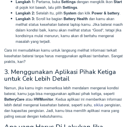
Langkah 1:
Pertama, buka
Settings
dengan mengklik ikon
Start
di pojok kiri bawah, lalu pilih
Settings
.
Langkah 2:
Setelah itu, pilih
System
dan klik
Power & battery
.
Langkah 3:
Scroll ke bagian
Battery Health
dan kamu akan
melihat status kesehatan baterai laptop kamu. Jika baterai masih
dalam kondisi baik, kamu akan melihat status “Good”, tetapi jika
kondisinya mulai menurun, kamu akan di beritahu mengenai
masalah yang terjadi.
Cara ini memudahkan kamu untuk langsung melihat informasi terkait
kesehatan baterai tanpa harus menggunakan aplikasi tambahan. Sangat
praktis, kan?
3. Menggunakan Aplikasi Pihak Ketiga
untuk Cek Lebih Detail
Namun, jika kamu ingin memeriksa lebih mendalam mengenai kondisi
baterai, kamu juga bisa menggunakan aplikasi pihak ketiga, seperti
BatteryCare
atau
HWMonitor
. Kedua aplikasi ini memberikan informasi
lebih detail mengenai kesehatan baterai, seperti suhu,
siklus
pengisian,
dan kapasitas pengisian. Jadi, kamu bisa memilih aplikasi mana yang
paling sesuai dengan kebutuhanmu.