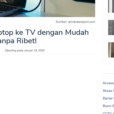
Sumber: windowsreport.com
ptop ke TV dengan Mudah
anpa Ribet!
Diposting pada
Januari 18, 2025
Access
Akses 
Barrier
Boom B
CCTV I