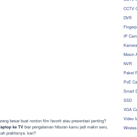
CCTV O
DVR
Fingerp
IP Cam
Kamer
Mesin 
NVR
Paket 
PoE C
Smart 
SSD
VGA Ca
Video I
rang besar buat nonton film favorit atau presentasi penting?
laptop ke TV
biar pengalaman hiburan kamu jadi makin seru,
Wireles
kah praktisnya, kan?