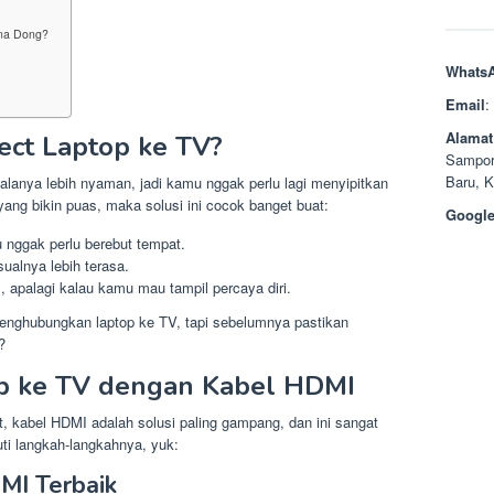
ana Dong?
Whats
Email
:
Alamat
ect Laptop ke TV?
Sampor
Baru, 
egalanya lebih nyaman, jadi kamu nggak perlu lagi menyipitkan
ng bikin puas, maka solusi ini cocok banget buat:
Google
u nggak perlu berebut tempat.
sualnya lebih terasa.
l, apalagi kalau kamu mau tampil percaya diri.
enghubungkan laptop ke TV, tapi sebelumnya pastikan
?
op ke TV dengan Kabel HDMI
, kabel HDMI adalah solusi paling gampang, dan ini sangat
uti langkah-langkahnya, yuk:
MI Terbaik