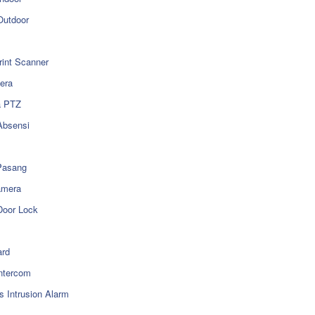
utdoor
rint Scanner
era
a PTZ
Absensi
Pasang
amera
Door Lock
rd
ntercom
s Intrusion Alarm