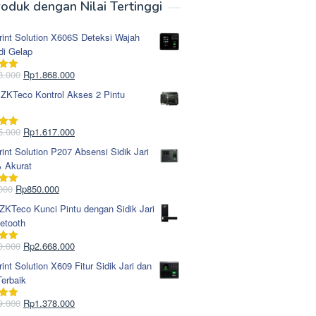
oduk dengan Nilai Tertinggi
rint Solution X606S Deteksi Wajah
di Gelap
Harga
Harga
8.000
Rp
1.868.000
i
5.00
aslinya
saat
 ZKTeco Kontrol Akses 2 Pintu
adalah:
ini
Rp1.978.000.
adalah:
Rp1.868.000.
Harga
Harga
5.000
Rp
1.617.000
i
5.00
aslinya
saat
rint Solution P207 Absensi Sidik Jari
adalah:
ini
& Akurat
Rp1.695.000.
adalah:
Rp1.617.000.
Harga
Harga
000
Rp
850.000
i
5.00
aslinya
saat
KTeco Kunci Pintu dengan Sidik Jari
adalah:
ini
etooth
Rp965.000.
adalah:
Rp850.000.
Harga
Harga
0.000
Rp
2.668.000
i
5.00
aslinya
saat
rint Solution X609 Fitur Sidik Jari dan
adalah:
ini
erbaik
Rp2.750.000.
adalah:
Rp2.668.000.
Harga
Harga
9.000
Rp
1.378.000
i
5.00