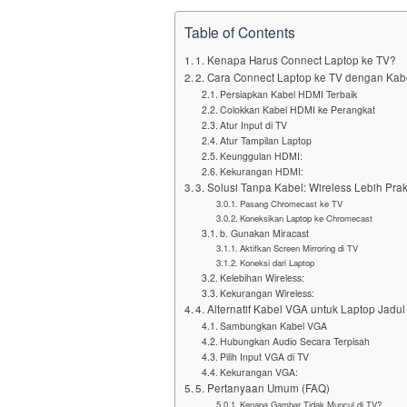
Table of Contents
1. Kenapa Harus Connect Laptop ke TV?
2. Cara Connect Laptop ke TV dengan Kab
Persiapkan Kabel HDMI Terbaik
Colokkan Kabel HDMI ke Perangkat
Atur Input di TV
Atur Tampilan Laptop
Keunggulan HDMI:
Kekurangan HDMI:
3. Solusi Tanpa Kabel: Wireless Lebih Prak
Pasang Chromecast ke TV
Koneksikan Laptop ke Chromecast
b. Gunakan Miracast
Aktifkan Screen Mirroring di TV
Koneksi dari Laptop
Kelebihan Wireless:
Kekurangan Wireless:
4. Alternatif Kabel VGA untuk Laptop Jadul
Sambungkan Kabel VGA
Hubungkan Audio Secara Terpisah
Pilih Input VGA di TV
Kekurangan VGA:
5. Pertanyaan Umum (FAQ)
Kenapa Gambar Tidak Muncul di TV?