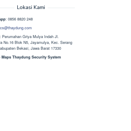
aslinya
saat
adalah:
ini
Lokasi Kami
Rp1.489.000.
adalah:
Rp1.378.000.
App
: 0856 8820 248
cs@thaydung.com
: Perumahan Griya Mulya Indah Jl.
a No.16 Blok N5, Jayamulya, Kec. Serang
Kabupaten Bekasi, Jawa Barat 17330
 Maps Thaydung Security System