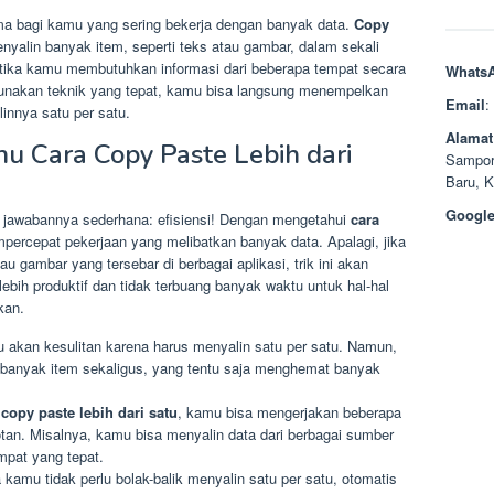
ama bagi kamu yang sering bekerja dengan banyak data.
Copy
nyalin banyak item, seperti teks atau gambar, dalam sekali
tika kamu membutuhkan informasi dari beberapa tempat secara
Whats
unakan teknik yang tepat, kamu bisa langsung menempelkan
Email
:
innya satu per satu.
Alamat
u Cara Copy Paste Lebih dari
Sampor
Baru, 
Google
h, jawabannya sederhana: efisiensi! Dengan mengetahui
cara
percepat pekerjaan yang melibatkan banyak data. Apalagi, jika
u gambar yang tersebar di berbagai aplikasi, trik ini akan
lebih produktif dan tidak terbuang banyak waktu untuk hal-hal
kan.
mu akan kesulitan karena harus menyalin satu per satu. Namun,
 banyak item sekaligus, yang tentu saja menghemat banyak
n
copy paste lebih dari satu
, kamu bisa mengerjakan beberapa
tan. Misalnya, kamu bisa menyalin data dari berbagai sumber
pat yang tepat.
a kamu tidak perlu bolak-balik menyalin satu per satu, otomatis