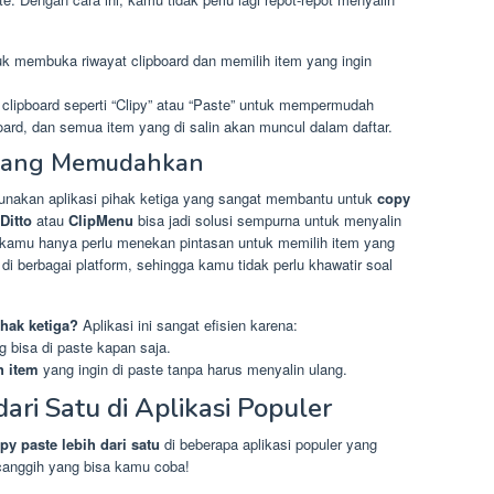
k membuka riwayat clipboard dan memilih item yang ingin
clipboard seperti “Clipy” atau “Paste” untuk mempermudah
oard, dan semua item yang di salin akan muncul dalam daftar.
a yang Memudahkan
nakan aplikasi pihak ketiga yang sangat membantu untuk
copy
Ditto
atau
ClipMenu
bisa jadi solusi sempurna untuk menyalin
, kamu hanya perlu menekan pintasan untuk memilih item yang
ja di berbagai platform, sehingga kamu tidak perlu khawatir soal
hak ketiga?
Aplikasi ini sangat efisien karena:
 bisa di paste kapan saja.
 item
yang ingin di paste tanpa harus menyalin ulang.
ari Satu di Aplikasi Populer
py paste lebih dari satu
di beberapa aplikasi populer yang
k canggih yang bisa kamu coba!