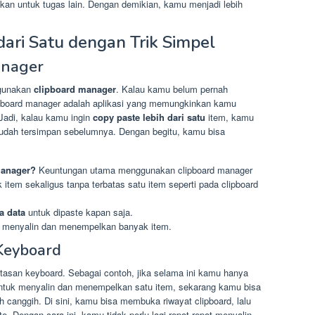
an untuk tugas lain. Dengan demikian, kamu menjadi lebih
dari Satu dengan Trik Simpel
anager
ggunakan
clipboard manager
. Kalau kamu belum pernah
lipboard manager adalah aplikasi yang memungkinkan kamu
Jadi, kalau kamu ingin
copy paste lebih dari satu
item, kamu
ng sudah tersimpan sebelumnya. Dengan begitu, kamu bisa
manager?
Keuntungan utama menggunakan clipboard manager
tem sekaligus tanpa terbatas satu item seperti pada clipboard
a data
untuk dipaste kapan saja.
 menyalin dan menempelkan banyak item.
Keyboard
tasan keyboard. Sebagai contoh, jika selama ini kamu hanya
tuk menyalin dan menempelkan satu item, sekarang kamu bisa
h canggih. Di sini, kamu bisa membuka riwayat clipboard, lalu
. Dengan cara ini, kamu tidak perlu lagi repot-repot menyalin