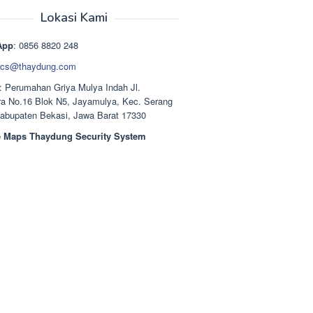
aslinya
saat
adalah:
ini
Lokasi Kami
Rp1.489.000.
adalah:
Rp1.378.000.
App
: 0856 8820 248
cs@thaydung.com
: Perumahan Griya Mulya Indah Jl.
a No.16 Blok N5, Jayamulya, Kec. Serang
Kabupaten Bekasi, Jawa Barat 17330
 Maps Thaydung Security System