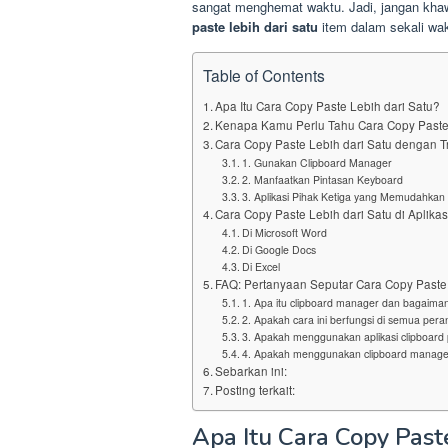
sangat menghemat waktu. Jadi, jangan khaw
paste lebih dari satu
item dalam sekali wak
Table of Contents
Apa Itu Cara Copy Paste Lebih dari Satu?
Kenapa Kamu Perlu Tahu Cara Copy Paste 
Cara Copy Paste Lebih dari Satu dengan T
1. Gunakan Clipboard Manager
2. Manfaatkan Pintasan Keyboard
3. Aplikasi Pihak Ketiga yang Memudahkan
Cara Copy Paste Lebih dari Satu di Aplikas
Di Microsoft Word
Di Google Docs
Di Excel
FAQ: Pertanyaan Seputar Cara Copy Paste 
1. Apa itu clipboard manager dan bagaim
2. Apakah cara ini berfungsi di semua pera
3. Apakah menggunakan aplikasi clipboard
4. Apakah menggunakan clipboard manager l
Sebarkan ini:
Posting terkait:
Apa Itu Cara Copy Paste