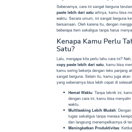
Sebenarnya, cara ini sangat berguna terut
paste lebih dari satu
artinya, kamu bisa me
waktu. Secara umum, ini sangat berguna ke
bersamaan. Oleh karena itu, dengan mengg
beberapa item sekaligus tanpa harus menyal
Kenapa Kamu Perlu Tah
Satu?
Lalu, mengapa kita perlu tahu cara ini? Na
copy paste lebih dari satu
, kamu bisa mem
kamu sering bekerja dengan teks panjang ata
sangat berguna. Selain itu, kamu juga akan 
yang sebenarnya bisa lebih cepat di selesai
Hemat Waktu
: Tanpa teknik ini, ka
dengan cara ini, kamu bisa menyalin
waktu.
Multitasking Lebih Mudah
: Denga
tugas sekaligus tanpa merasa kerepo
dan langsung menempelkannya di tem
Meningkatkan Produktivitas
: Ketik