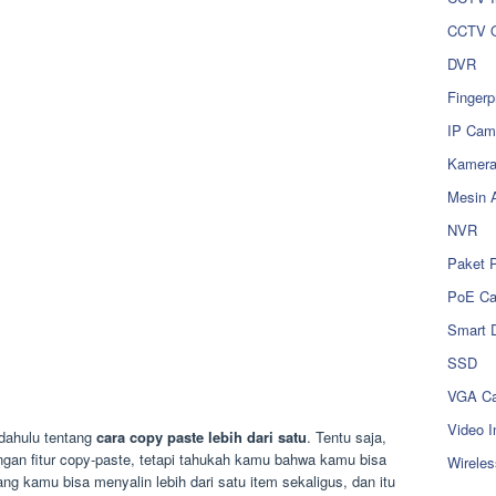
CCTV O
DVR
Fingerp
IP Cam
Kamer
Mesin 
NVR
Paket 
PoE C
Smart 
SSD
VGA Ca
Video I
 dahulu tentang
cara copy paste lebih dari satu
. Tentu saja,
ngan fitur copy-paste, tetapi tahukah kamu bahwa kamu bisa
Wireles
g kamu bisa menyalin lebih dari satu item sekaligus, dan itu