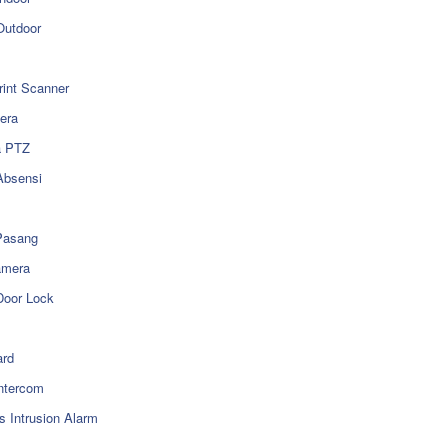
utdoor
rint Scanner
era
a PTZ
Absensi
Pasang
amera
Door Lock
rd
ntercom
s Intrusion Alarm