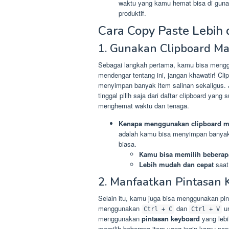
waktu yang kamu hemat bisa di gunak
produktif.
Cara Copy Paste Lebih 
1. Gunakan Clipboard M
Sebagai langkah pertama, kamu bisa men
mendengar tentang ini, jangan khawatir! C
menyimpan banyak item salinan sekaligus. 
tinggal pilih saja dari daftar clipboard ya
menghemat waktu dan tenaga.
Kenapa menggunakan clipboard 
adalah kamu bisa menyimpan banyak i
biasa.
Kamu bisa memilih beberap
Lebih mudah dan cepat
saat
2. Manfaatkan Pintasan 
Selain itu, kamu juga bisa menggunakan pin
menggunakan
dan
un
Ctrl + C
Ctrl + V
menggunakan
pintasan keyboard
yang lebi
memilih beberapa item yang ingin kamu paste