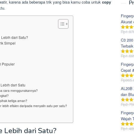
atir, karena ada beberapa trik yang bisa kamu coba untuk
copy
Pr
tu.
Fingerp
Akurat 
Rp
1.97
Dinila
dari 5
Lebih dari Satu?
C3 200
rik Simpel
Terbaik
Rp
1.69
Dinila
dari 5
Fingerp
i Populer
Cepat 
Rp
965.
Dinila
Lebih dari Satu
dari 5
AL20B Z
ana cara menggunakannya?
dan Blu
ngkat?
 pihak ketiga aman?
Rp
2.75
Dinila
ebih efisien daripada menyalin satu per satu?
dari 5
Fingerp
Wajah T
Rp
1.48
 Lebih dari Satu?
Dinila
dari 5