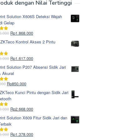
oduk dengan Nilai Tertinggi
rint Solution X606S Deteksi Wajah
di Gelap
Harga
Harga
8.000
Rp
1.868.000
i
5.00
aslinya
saat
 ZKTeco Kontrol Akses 2 Pintu
adalah:
ini
Rp1.978.000.
adalah:
Rp1.868.000.
Harga
Harga
5.000
Rp
1.617.000
i
5.00
aslinya
saat
rint Solution P207 Absensi Sidik Jari
adalah:
ini
& Akurat
Rp1.695.000.
adalah:
Rp1.617.000.
Harga
Harga
000
Rp
850.000
i
5.00
aslinya
saat
KTeco Kunci Pintu dengan Sidik Jari
adalah:
ini
etooth
Rp965.000.
adalah:
Rp850.000.
Harga
Harga
0.000
Rp
2.668.000
i
5.00
aslinya
saat
rint Solution X609 Fitur Sidik Jari dan
adalah:
ini
erbaik
Rp2.750.000.
adalah:
Rp2.668.000.
Harga
Harga
9.000
Rp
1.378.000
i
5.00