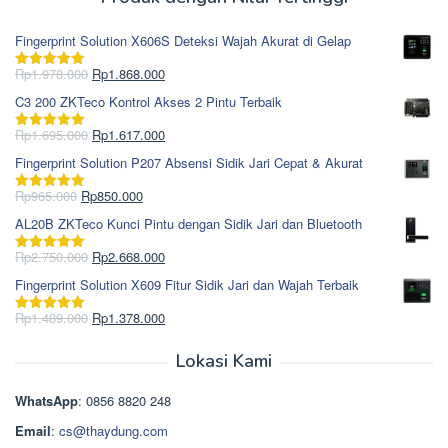
Fingerprint Solution X606S Deteksi Wajah Akurat di Gelap
Harga
Harga
Rp
1.978.000
Rp
1.868.000
Dinilai
5.00
aslinya
saat
dari 5
C3 200 ZKTeco Kontrol Akses 2 Pintu Terbaik
adalah:
ini
Rp1.978.000.
adalah:
Harga
Harga
Rp
1.695.000
Rp
1.617.000
Dinilai
5.00
Rp1.868.000.
aslinya
saat
dari 5
Fingerprint Solution P207 Absensi Sidik Jari Cepat & Akurat
adalah:
ini
Rp1.695.000.
adalah:
Harga
Harga
Rp
965.000
Rp
850.000
Dinilai
5.00
Rp1.617.000.
aslinya
saat
dari 5
AL20B ZKTeco Kunci Pintu dengan Sidik Jari dan Bluetooth
adalah:
ini
Rp965.000.
adalah:
Harga
Harga
Rp
2.750.000
Rp
2.668.000
Dinilai
5.00
Rp850.000.
aslinya
saat
dari 5
Fingerprint Solution X609 Fitur Sidik Jari dan Wajah Terbaik
adalah:
ini
Rp2.750.000.
adalah:
Harga
Harga
Rp
1.489.000
Rp
1.378.000
Dinilai
5.00
Rp2.668.000.
aslinya
saat
dari 5
adalah:
ini
Lokasi Kami
Rp1.489.000.
adalah:
Rp1.378.000.
WhatsApp
: 0856 8820 248
Email
:
cs@thaydung.com