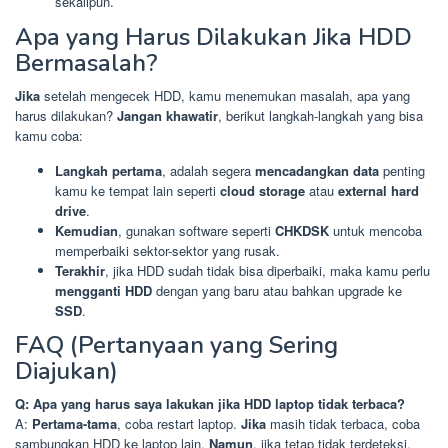
sekalipun.
Apa yang Harus Dilakukan Jika HDD
Bermasalah?
Jika
setelah mengecek HDD, kamu menemukan masalah, apa yang
harus dilakukan?
Jangan khawatir
, berikut langkah-langkah yang bisa
kamu coba:
Langkah pertama
, adalah segera
mencadangkan data
penting
kamu ke tempat lain seperti
cloud storage
atau
external hard
drive
.
Kemudian
, gunakan software seperti
CHKDSK
untuk mencoba
memperbaiki sektor-sektor yang rusak.
Terakhir
, jika HDD sudah tidak bisa diperbaiki, maka kamu perlu
mengganti HDD
dengan yang baru atau bahkan upgrade ke
SSD
.
FAQ (Pertanyaan yang Sering
Diajukan)
Q: Apa yang harus saya lakukan jika HDD laptop tidak terbaca?
A:
Pertama-tama
, coba restart laptop.
Jika
masih tidak terbaca, coba
sambungkan HDD ke laptop lain.
Namun
, jika tetap tidak terdeteksi,