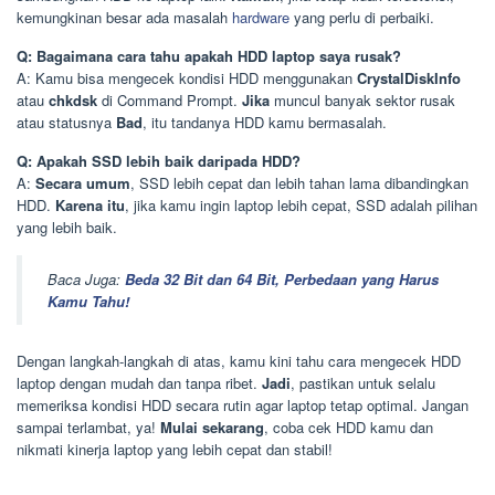
kemungkinan besar ada masalah
hardware
yang perlu di perbaiki.
Q: Bagaimana cara tahu apakah HDD laptop saya rusak?
A: Kamu bisa mengecek kondisi HDD menggunakan
CrystalDiskInfo
atau
chkdsk
di Command Prompt.
Jika
muncul banyak sektor rusak
atau statusnya
Bad
, itu tandanya HDD kamu bermasalah.
Q: Apakah SSD lebih baik daripada HDD?
A:
Secara umum
, SSD lebih cepat dan lebih tahan lama dibandingkan
HDD.
Karena itu
, jika kamu ingin laptop lebih cepat, SSD adalah pilihan
yang lebih baik.
Baca Juga:
Beda 32 Bit dan 64 Bit, Perbedaan yang Harus
Kamu Tahu!
Dengan langkah-langkah di atas, kamu kini tahu cara mengecek HDD
laptop dengan mudah dan tanpa ribet.
Jadi
, pastikan untuk selalu
memeriksa kondisi HDD secara rutin agar laptop tetap optimal. Jangan
sampai terlambat, ya!
Mulai sekarang
, coba cek HDD kamu dan
nikmati kinerja laptop yang lebih cepat dan stabil!