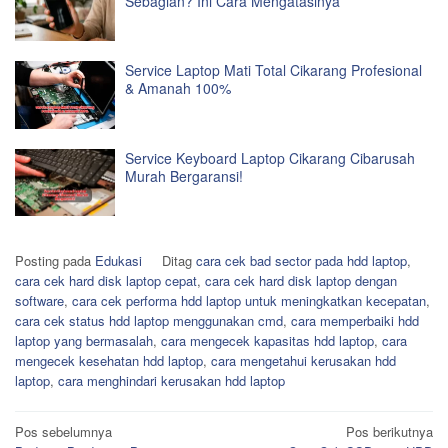
Sebagian? Ini Cara Mengatasinya
Service Laptop Mati Total Cikarang Profesional
& Amanah 100%
Service Keyboard Laptop Cikarang Cibarusah
Murah Bergaransi!
Posting pada
Edukasi
Ditag
cara cek bad sector pada hdd laptop
,
cara cek hard disk laptop cepat
,
cara cek hard disk laptop dengan
software
,
cara cek performa hdd laptop untuk meningkatkan kecepatan
,
cara cek status hdd laptop menggunakan cmd
,
cara memperbaiki hdd
laptop yang bermasalah
,
cara mengecek kapasitas hdd laptop
,
cara
mengecek kesehatan hdd laptop
,
cara mengetahui kerusakan hdd
laptop
,
cara menghindari kerusakan hdd laptop
Navigasi
Pos sebelumnya
Pos berikutnya