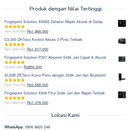
Produk dengan Nilai Tertinggi
Fingerprint Solution X606S Deteksi Wajah Akurat di Gelap
Harga
Harga
Rp
1.978.000
Rp
1.868.000
Dinilai
5.00
aslinya
saat
dari 5
C3 200 ZKTeco Kontrol Akses 2 Pintu Terbaik
adalah:
ini
Rp1.978.000.
adalah:
Harga
Harga
Rp
1.695.000
Rp
1.617.000
Dinilai
5.00
Rp1.868.000.
aslinya
saat
dari 5
Fingerprint Solution P207 Absensi Sidik Jari Cepat & Akurat
adalah:
ini
Rp1.695.000.
adalah:
Harga
Harga
Rp
965.000
Rp
850.000
Dinilai
5.00
Rp1.617.000.
aslinya
saat
dari 5
AL20B ZKTeco Kunci Pintu dengan Sidik Jari dan Bluetooth
adalah:
ini
Rp965.000.
adalah:
Harga
Harga
Rp
2.750.000
Rp
2.668.000
Dinilai
5.00
Rp850.000.
aslinya
saat
dari 5
Fingerprint Solution X609 Fitur Sidik Jari dan Wajah Terbaik
adalah:
ini
Rp2.750.000.
adalah:
Harga
Harga
Rp
1.489.000
Rp
1.378.000
Dinilai
5.00
Rp2.668.000.
aslinya
saat
dari 5
adalah:
ini
Lokasi Kami
Rp1.489.000.
adalah:
Rp1.378.000.
WhatsApp
: 0856 8820 248