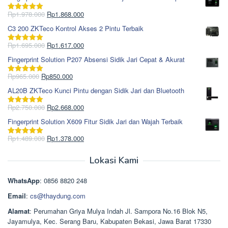
Harga
Harga
Rp
1.978.000
Rp
1.868.000
Dinilai
5.00
aslinya
saat
dari 5
C3 200 ZKTeco Kontrol Akses 2 Pintu Terbaik
adalah:
ini
Rp1.978.000.
adalah:
Harga
Harga
Rp
1.695.000
Rp
1.617.000
Dinilai
5.00
Rp1.868.000.
aslinya
saat
dari 5
Fingerprint Solution P207 Absensi Sidik Jari Cepat & Akurat
adalah:
ini
Rp1.695.000.
adalah:
Harga
Harga
Rp
965.000
Rp
850.000
Dinilai
5.00
Rp1.617.000.
aslinya
saat
dari 5
AL20B ZKTeco Kunci Pintu dengan Sidik Jari dan Bluetooth
adalah:
ini
Rp965.000.
adalah:
Harga
Harga
Rp
2.750.000
Rp
2.668.000
Dinilai
5.00
Rp850.000.
aslinya
saat
dari 5
Fingerprint Solution X609 Fitur Sidik Jari dan Wajah Terbaik
adalah:
ini
Rp2.750.000.
adalah:
Harga
Harga
Rp
1.489.000
Rp
1.378.000
Dinilai
5.00
Rp2.668.000.
aslinya
saat
dari 5
adalah:
ini
Lokasi Kami
Rp1.489.000.
adalah:
Rp1.378.000.
WhatsApp
: 0856 8820 248
Email
:
cs@thaydung.com
Alamat
: Perumahan Griya Mulya Indah Jl. Sampora No.16 Blok N5,
Jayamulya, Kec. Serang Baru, Kabupaten Bekasi, Jawa Barat 17330