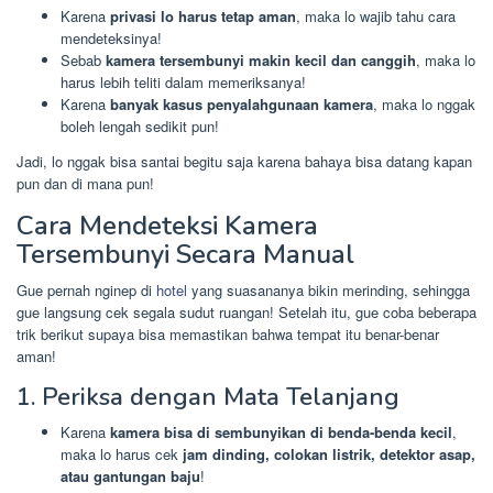
Karena
privasi lo harus tetap aman
, maka lo wajib tahu cara
mendeteksinya!
Sebab
kamera tersembunyi makin kecil dan canggih
, maka lo
harus lebih teliti dalam memeriksanya!
Karena
banyak kasus penyalahgunaan kamera
, maka lo nggak
boleh lengah sedikit pun!
Jadi, lo nggak bisa santai begitu saja karena bahaya bisa datang kapan
pun dan di mana pun!
Cara Mendeteksi Kamera
Tersembunyi Secara Manual
Gue pernah nginep di
hotel
yang suasananya bikin merinding, sehingga
gue langsung cek segala sudut ruangan! Setelah itu, gue coba beberapa
trik berikut supaya bisa memastikan bahwa tempat itu benar-benar
aman!
1. Periksa dengan Mata Telanjang
Karena
kamera bisa di sembunyikan di benda-benda kecil
,
maka lo harus cek
jam dinding, colokan listrik, detektor asap,
atau gantungan baju
!