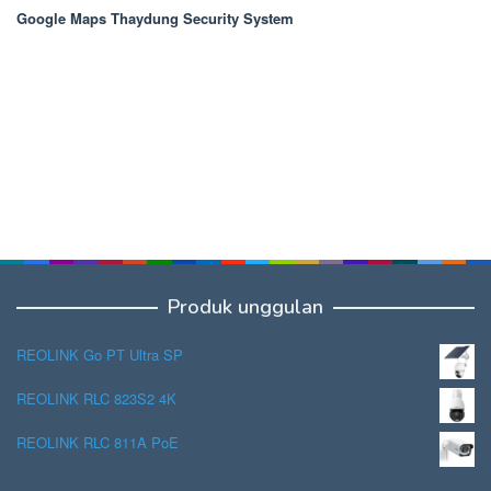
Google Maps Thaydung Security System
Produk unggulan
REOLINK Go PT Ultra SP
REOLINK RLC 823S2 4K
REOLINK RLC 811A PoE