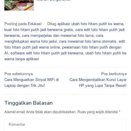
Posting pada
Edukasi
Ditag
aplikasi ubah foto hitam putih ke warna
,
buat foto hitam putih jadi berwarna gratis
,
cara edit foto hitam putih jadi
berwarna
,
cara memperjelas dan mewarnai foto lama
,
cara
menghidupkan warna foto jadul
,
cara mewarnai foto lama otomatis
,
edit
foto hitam putih jadi warna online
,
pewarnaan foto hitam putih dengan
AI
,
software edit foto hitam putih jadi berwarna
,
ubah foto hitam putih ke
warna tanpa aplikasi
Navigasi
Pos sebelumnya
Pos berikutnya
Cara Menguatkan Sinyal WiFi di
Cara Mengembalikan Kunci Layar
pos
Laptop dengan Trik Jitu!
HP yang Lupa Tanpa Reset!
Tinggalkan Balasan
Alamat email Anda tidak akan dipublikasikan.
Ruas yang wajib ditandai
*