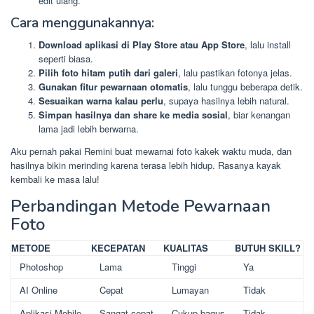
edit ulang.
Cara menggunakannya:
Download aplikasi di Play Store atau App Store
, lalu install
seperti biasa.
Pilih foto hitam putih dari galeri
, lalu pastikan fotonya jelas.
Gunakan fitur pewarnaan otomatis
, lalu tunggu beberapa detik.
Sesuaikan warna kalau perlu
, supaya hasilnya lebih natural.
Simpan hasilnya dan share ke media sosial
, biar kenangan
lama jadi lebih berwarna.
Aku pernah pakai Remini buat mewarnai foto kakek waktu muda, dan
hasilnya bikin merinding karena terasa lebih hidup. Rasanya kayak
kembali ke masa lalu!
Perbandingan Metode Pewarnaan
Foto
METODE
KECEPATAN
KUALITAS
BUTUH SKILL?
Photoshop
Lama
Tinggi
Ya
AI Online
Cepat
Lumayan
Tidak
Aplikasi Mobile
Sangat cepat
Cukup bagus
Tidak