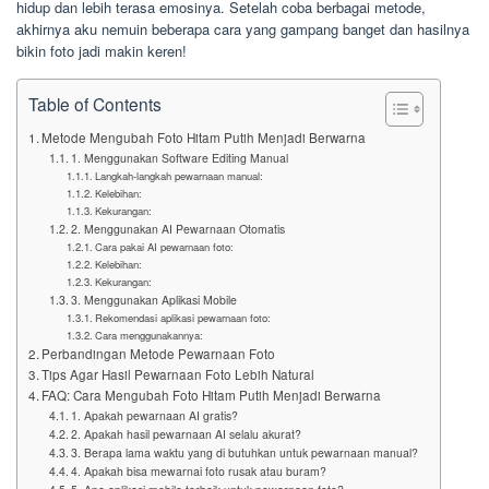
hidup dan lebih terasa emosinya. Setelah coba berbagai metode,
akhirnya aku nemuin beberapa cara yang gampang banget dan hasilnya
bikin foto jadi makin keren!
Table of Contents
Metode Mengubah Foto Hitam Putih Menjadi Berwarna
1. Menggunakan Software Editing Manual
Langkah-langkah pewarnaan manual:
Kelebihan:
Kekurangan:
2. Menggunakan AI Pewarnaan Otomatis
Cara pakai AI pewarnaan foto:
Kelebihan:
Kekurangan:
3. Menggunakan Aplikasi Mobile
Rekomendasi aplikasi pewarnaan foto:
Cara menggunakannya:
Perbandingan Metode Pewarnaan Foto
Tips Agar Hasil Pewarnaan Foto Lebih Natural
FAQ: Cara Mengubah Foto Hitam Putih Menjadi Berwarna
1. Apakah pewarnaan AI gratis?
2. Apakah hasil pewarnaan AI selalu akurat?
3. Berapa lama waktu yang di butuhkan untuk pewarnaan manual?
4. Apakah bisa mewarnai foto rusak atau buram?