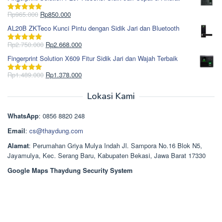
adalah:
ini
Rp1.695.000.
adalah:
Harga
Harga
Rp
965.000
Rp
850.000
Dinilai
5.00
Rp1.617.000.
aslinya
saat
dari 5
AL20B ZKTeco Kunci Pintu dengan Sidik Jari dan Bluetooth
adalah:
ini
Rp965.000.
adalah:
Harga
Harga
Rp
2.750.000
Rp
2.668.000
Dinilai
5.00
Rp850.000.
aslinya
saat
dari 5
Fingerprint Solution X609 Fitur Sidik Jari dan Wajah Terbaik
adalah:
ini
Rp2.750.000.
adalah:
Harga
Harga
Rp
1.489.000
Rp
1.378.000
Dinilai
5.00
Rp2.668.000.
aslinya
saat
dari 5
adalah:
ini
Lokasi Kami
Rp1.489.000.
adalah:
Rp1.378.000.
WhatsApp
: 0856 8820 248
Email
:
cs@thaydung.com
Alamat
: Perumahan Griya Mulya Indah Jl. Sampora No.16 Blok N5,
Jayamulya, Kec. Serang Baru, Kabupaten Bekasi, Jawa Barat 17330
Google Maps Thaydung Security System