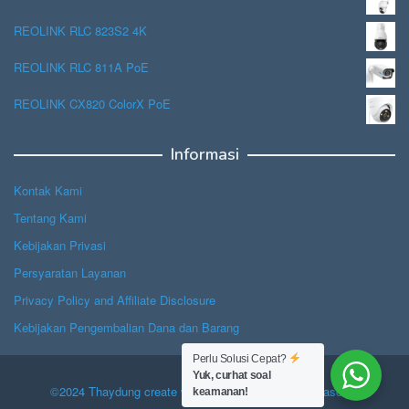
REOLINK RLC 823S2 4K
REOLINK RLC 811A PoE
REOLINK CX820 ColorX PoE
Informasi
Kontak Kami
Tentang Kami
Kebijakan Privasi
Persyaratan Layanan
Privacy Policy and Affiliate Disclosure
Kebijakan Pengembalian Dana dan Barang
Perlu Solusi Cepat?
Yuk, curhat soal
©2024 Thaydung create with Hope, powered by Jasascan.
keamanan!