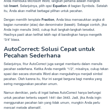
Anda membuka Microsoft Word, langkah pertama adalah mengklik
tab
Insert
. Selanjutnya, pilih opsi
Equation
di bagian Symbols. Setelah
itu, Anda akan melihat berbagai pilihan untuk pecahan.
Dengan memilih template
Fraction
, Anda bisa memasukkan angka di
bagian numerator (atas) dan denominator (bawah). Sebagai contoh, jika
Anda ingin menulis
34
4
3
, cukup ikuti langkah-langkah tersebut.
Hasilnya pasti akan terlihat lebih rapi di bandingkan hanya mengetik
“3/4” biasa.
AutoCorrect: Solusi Cepat untuk
Pecahan Sederhana
Selanjutnya, fitur AutoCorrect juga sangat membantu dalam menulis
pecahan sederhana. Ketika Anda mengetik “1/2”, misalnya, cukup tekan
spasi dan secara otomatis Word akan mengubahnya menjadi simbol
pecahan. Oleh karena itu, fitur ini sangat berguna bagi mereka yang
sering menggunakan pecahan umum.
Namun demikian, perlu di ingat bahwa AutoCorrect hanya berfungsi
untuk pecahan tertentu seperti
14
4
1
dan
34
4
3
. Jadi, jika Anda ingin
menggunakan pecahan lain yang tidak umum, mungkin Anda perlu
mencari metode alternatif.