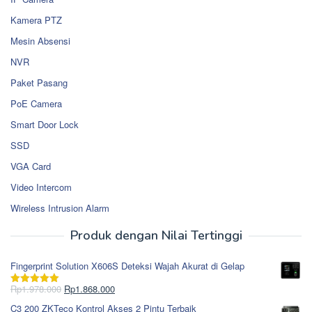
Kamera PTZ
Mesin Absensi
NVR
Paket Pasang
PoE Camera
Smart Door Lock
SSD
VGA Card
Video Intercom
Wireless Intrusion Alarm
Produk dengan Nilai Tertinggi
Fingerprint Solution X606S Deteksi Wajah Akurat di Gelap
Harga
Harga
Rp
1.978.000
Rp
1.868.000
Dinilai
5.00
aslinya
saat
dari 5
C3 200 ZKTeco Kontrol Akses 2 Pintu Terbaik