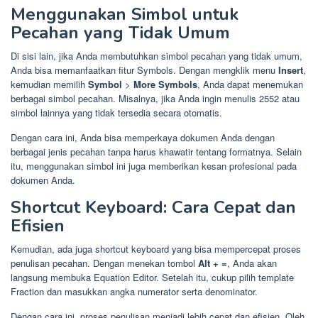
Menggunakan Simbol untuk
Pecahan yang Tidak Umum
Di sisi lain, jika Anda membutuhkan simbol pecahan yang tidak umum,
Anda bisa memanfaatkan fitur Symbols. Dengan mengklik menu
Insert
,
kemudian memilih
Symbol
>
More Symbols
, Anda dapat menemukan
berbagai simbol pecahan. Misalnya, jika Anda ingin menulis
25
5
2
atau
simbol lainnya yang tidak tersedia secara otomatis.
Dengan cara ini, Anda bisa memperkaya dokumen Anda dengan
berbagai jenis pecahan tanpa harus khawatir tentang formatnya. Selain
itu, menggunakan simbol ini juga memberikan kesan profesional pada
dokumen Anda.
Shortcut Keyboard: Cara Cepat dan
Efisien
Kemudian, ada juga shortcut keyboard yang bisa mempercepat proses
penulisan pecahan. Dengan menekan tombol
Alt + =
, Anda akan
langsung membuka Equation Editor. Setelah itu, cukup pilih template
Fraction dan masukkan angka numerator serta denominator.
Dengan cara ini, proses penulisan menjadi lebih cepat dan efisien. Oleh