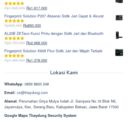
adalah:
ini
Rp1.978.000.
adalah:
Harga
Harga
Rp
1.695.000
Rp
1.617.000
Dinilai
5.00
Rp1.868.000.
aslinya
saat
dari 5
Fingerprint Solution P207 Absensi Sidik Jari Cepat & Akurat
adalah:
ini
Rp1.695.000.
adalah:
Harga
Harga
Rp
965.000
Rp
850.000
Dinilai
5.00
Rp1.617.000.
aslinya
saat
dari 5
AL20B ZKTeco Kunci Pintu dengan Sidik Jari dan Bluetooth
adalah:
ini
Rp965.000.
adalah:
Harga
Harga
Rp
2.750.000
Rp
2.668.000
Dinilai
5.00
Rp850.000.
aslinya
saat
dari 5
Fingerprint Solution X609 Fitur Sidik Jari dan Wajah Terbaik
adalah:
ini
Rp2.750.000.
adalah:
Harga
Harga
Rp
1.489.000
Rp
1.378.000
Dinilai
5.00
Rp2.668.000.
aslinya
saat
dari 5
adalah:
ini
Lokasi Kami
Rp1.489.000.
adalah:
Rp1.378.000.
WhatsApp
: 0856 8820 248
Email
:
cs@thaydung.com
Alamat
: Perumahan Griya Mulya Indah Jl. Sampora No.16 Blok N5,
Jayamulya, Kec. Serang Baru, Kabupaten Bekasi, Jawa Barat 17330
Google Maps Thaydung Security System