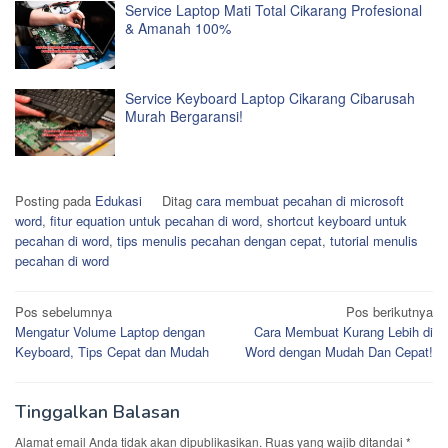
Service Laptop Mati Total Cikarang Profesional
& Amanah 100%
Service Keyboard Laptop Cikarang Cibarusah
Murah Bergaransi!
Posting pada
Edukasi
Ditag
cara membuat pecahan di microsoft
word
,
fitur equation untuk pecahan di word
,
shortcut keyboard untuk
pecahan di word
,
tips menulis pecahan dengan cepat
,
tutorial menulis
pecahan di word
Navigasi
Pos sebelumnya
Pos berikutnya
Mengatur Volume Laptop dengan
Cara Membuat Kurang Lebih di
pos
Keyboard, Tips Cepat dan Mudah
Word dengan Mudah Dan Cepat!
Tinggalkan Balasan
Alamat email Anda tidak akan dipublikasikan.
Ruas yang wajib ditandai
*