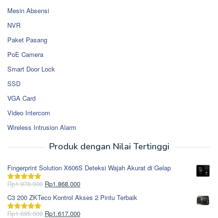
Mesin Absensi
NVR
Paket Pasang
PoE Camera
Smart Door Lock
SSD
VGA Card
Video Intercom
Wireless Intrusion Alarm
Produk dengan Nilai Tertinggi
Fingerprint Solution X606S Deteksi Wajah Akurat di Gelap
Harga
Harga
Rp
1.978.000
Rp
1.868.000
Dinilai
5.00
aslinya
saat
dari 5
C3 200 ZKTeco Kontrol Akses 2 Pintu Terbaik
adalah:
ini
Rp1.978.000.
adalah:
Harga
Harga
Rp
1.695.000
Rp
1.617.000
Dinilai
5.00