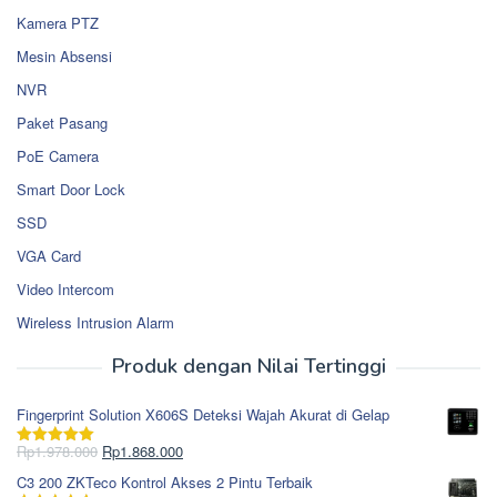
Kamera PTZ
Mesin Absensi
NVR
Paket Pasang
PoE Camera
Smart Door Lock
SSD
VGA Card
Video Intercom
Wireless Intrusion Alarm
Produk dengan Nilai Tertinggi
Fingerprint Solution X606S Deteksi Wajah Akurat di Gelap
Harga
Harga
Rp
1.978.000
Rp
1.868.000
Dinilai
5.00
aslinya
saat
dari 5
C3 200 ZKTeco Kontrol Akses 2 Pintu Terbaik
adalah:
ini