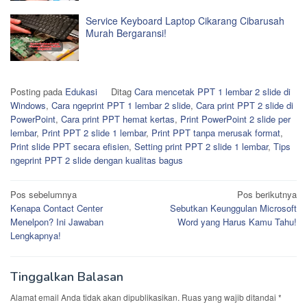
Service Keyboard Laptop Cikarang Cibarusah
Murah Bergaransi!
Posting pada
Edukasi
Ditag
Cara mencetak PPT 1 lembar 2 slide di
Windows
,
Cara ngeprint PPT 1 lembar 2 slide
,
Cara print PPT 2 slide di
PowerPoint
,
Cara print PPT hemat kertas
,
Print PowerPoint 2 slide per
lembar
,
Print PPT 2 slide 1 lembar
,
Print PPT tanpa merusak format
,
Print slide PPT secara efisien
,
Setting print PPT 2 slide 1 lembar
,
Tips
ngeprint PPT 2 slide dengan kualitas bagus
Navigasi
Pos sebelumnya
Pos berikutnya
Kenapa Contact Center
Sebutkan Keunggulan Microsoft
pos
Menelpon? Ini Jawaban
Word yang Harus Kamu Tahu!
Lengkapnya!
Tinggalkan Balasan
Alamat email Anda tidak akan dipublikasikan.
Ruas yang wajib ditandai
*