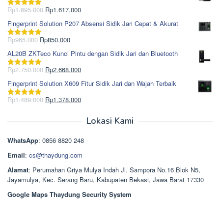
Rp1.978.000.
adalah:
Harga
Harga
Rp
1.695.000
Rp
1.617.000
Dinilai
5.00
Rp1.868.000.
aslinya
saat
dari 5
Fingerprint Solution P207 Absensi Sidik Jari Cepat & Akurat
adalah:
ini
Rp1.695.000.
adalah:
Harga
Harga
Rp
965.000
Rp
850.000
Dinilai
5.00
Rp1.617.000.
aslinya
saat
dari 5
AL20B ZKTeco Kunci Pintu dengan Sidik Jari dan Bluetooth
adalah:
ini
Rp965.000.
adalah:
Harga
Harga
Rp
2.750.000
Rp
2.668.000
Dinilai
5.00
Rp850.000.
aslinya
saat
dari 5
Fingerprint Solution X609 Fitur Sidik Jari dan Wajah Terbaik
adalah:
ini
Rp2.750.000.
adalah:
Harga
Harga
Rp
1.489.000
Rp
1.378.000
Dinilai
5.00
Rp2.668.000.
aslinya
saat
dari 5
adalah:
ini
Lokasi Kami
Rp1.489.000.
adalah:
Rp1.378.000.
WhatsApp
: 0856 8820 248
Email
:
cs@thaydung.com
Alamat
: Perumahan Griya Mulya Indah Jl. Sampora No.16 Blok N5,
Jayamulya, Kec. Serang Baru, Kabupaten Bekasi, Jawa Barat 17330
Google Maps Thaydung Security System