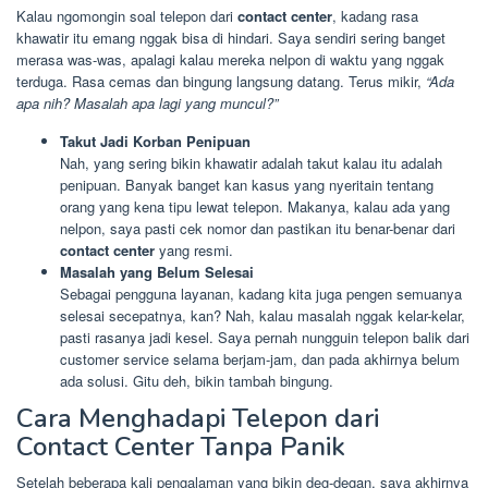
Kalau ngomongin soal telepon dari
contact center
, kadang rasa
khawatir itu emang nggak bisa di hindari. Saya sendiri sering banget
merasa was-was, apalagi kalau mereka nelpon di waktu yang nggak
terduga. Rasa cemas dan bingung langsung datang. Terus mikir,
“Ada
apa nih? Masalah apa lagi yang muncul?”
Takut Jadi Korban Penipuan
Nah, yang sering bikin khawatir adalah takut kalau itu adalah
penipuan. Banyak banget kan kasus yang nyeritain tentang
orang yang kena tipu lewat telepon. Makanya, kalau ada yang
nelpon, saya pasti cek nomor dan pastikan itu benar-benar dari
contact center
yang resmi.
Masalah yang Belum Selesai
Sebagai pengguna layanan, kadang kita juga pengen semuanya
selesai secepatnya, kan? Nah, kalau masalah nggak kelar-kelar,
pasti rasanya jadi kesel. Saya pernah nungguin telepon balik dari
customer service selama berjam-jam, dan pada akhirnya belum
ada solusi. Gitu deh, bikin tambah bingung.
Cara Menghadapi Telepon dari
Contact Center Tanpa Panik
Setelah beberapa kali pengalaman yang bikin deg-degan, saya akhirnya