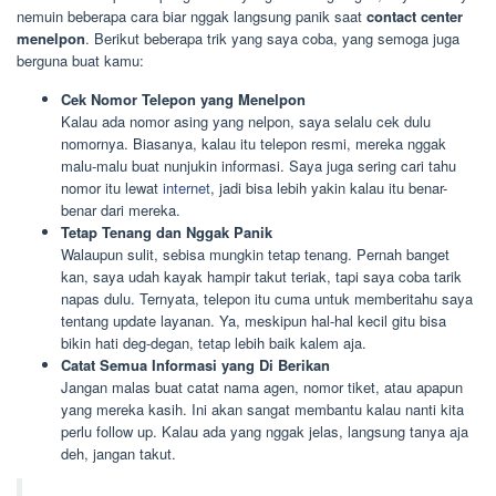
nemuin beberapa cara biar nggak langsung panik saat
contact center
menelpon
. Berikut beberapa trik yang saya coba, yang semoga juga
berguna buat kamu:
Cek Nomor Telepon yang Menelpon
Kalau ada nomor asing yang nelpon, saya selalu cek dulu
nomornya. Biasanya, kalau itu telepon resmi, mereka nggak
malu-malu buat nunjukin informasi. Saya juga sering cari tahu
nomor itu lewat
internet
, jadi bisa lebih yakin kalau itu benar-
benar dari mereka.
Tetap Tenang dan Nggak Panik
Walaupun sulit, sebisa mungkin tetap tenang. Pernah banget
kan, saya udah kayak hampir takut teriak, tapi saya coba tarik
napas dulu. Ternyata, telepon itu cuma untuk memberitahu saya
tentang update layanan. Ya, meskipun hal-hal kecil gitu bisa
bikin hati deg-degan, tetap lebih baik kalem aja.
Catat Semua Informasi yang Di Berikan
Jangan malas buat catat nama agen, nomor tiket, atau apapun
yang mereka kasih. Ini akan sangat membantu kalau nanti kita
perlu follow up. Kalau ada yang nggak jelas, langsung tanya aja
deh, jangan takut.