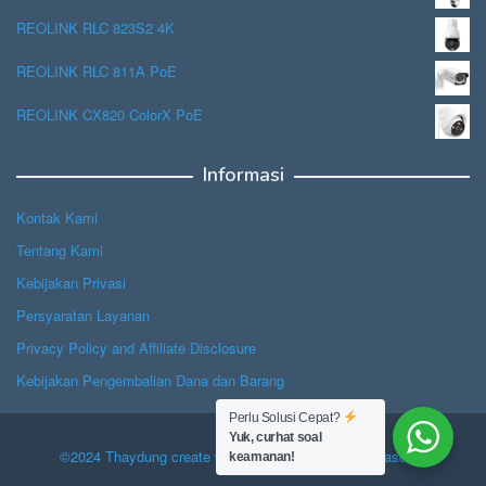
REOLINK RLC 823S2 4K
REOLINK RLC 811A PoE
REOLINK CX820 ColorX PoE
Informasi
Kontak Kami
Tentang Kami
Kebijakan Privasi
Persyaratan Layanan
Privacy Policy and Affiliate Disclosure
Kebijakan Pengembalian Dana dan Barang
Perlu Solusi Cepat?
Yuk, curhat soal
©2024 Thaydung create with Hope, powered by Jasascan.
keamanan!