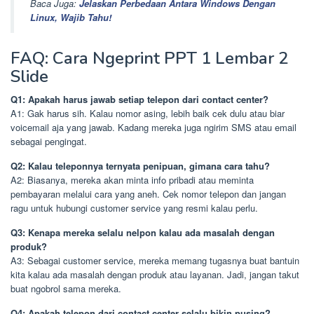
Baca Juga:
Jelaskan Perbedaan Antara Windows Dengan
Linux, Wajib Tahu!
FAQ: Cara Ngeprint PPT 1 Lembar 2
Slide
Q1: Apakah harus jawab setiap telepon dari contact center?
A1: Gak harus sih. Kalau nomor asing, lebih baik cek dulu atau biar
voicemail aja yang jawab. Kadang mereka juga ngirim SMS atau email
sebagai pengingat.
Q2: Kalau teleponnya ternyata penipuan, gimana cara tahu?
A2: Biasanya, mereka akan minta info pribadi atau meminta
pembayaran melalui cara yang aneh. Cek nomor telepon dan jangan
ragu untuk hubungi customer service yang resmi kalau perlu.
Q3: Kenapa mereka selalu nelpon kalau ada masalah dengan
produk?
A3: Sebagai customer service, mereka memang tugasnya buat bantuin
kita kalau ada masalah dengan produk atau layanan. Jadi, jangan takut
buat ngobrol sama mereka.
Q4: Apakah telepon dari contact center selalu bikin pusing?