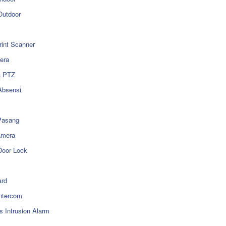
utdoor
rint Scanner
era
a PTZ
Absensi
Pasang
amera
Door Lock
rd
ntercom
s Intrusion Alarm