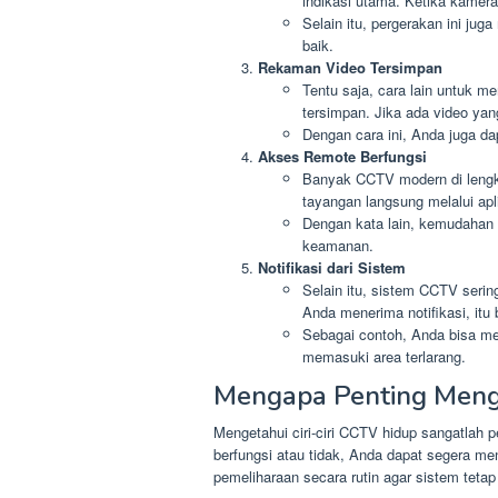
indikasi utama. Ketika kamera
Selain itu, pergerakan ini ju
baik.
Rekaman Video Tersimpan
Tentu saja, cara lain untuk
tersimpan. Jika ada video ya
Dengan cara ini, Anda juga da
Akses Remote Berfungsi
Banyak CCTV modern di lengka
tayangan langsung melalui ap
Dengan kata lain, kemudahan 
keamanan.
Notifikasi dari Sistem
Selain itu, sistem CCTV ser
Anda menerima notifikasi, itu
Sebagai contoh, Anda bisa men
memasuki area terlarang.
Mengapa Penting Menge
Mengetahui ciri-ciri CCTV hidup sangatlah 
berfungsi atau tidak, Anda dapat segera me
pemeliharaan secara rutin agar sistem tetap 