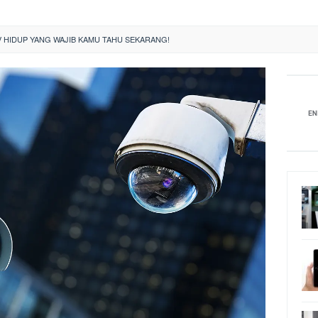
TV HIDUP YANG WAJIB KAMU TAHU SEKARANG!