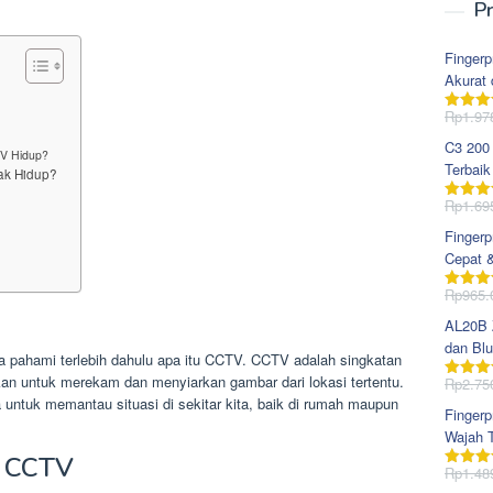
Pr
Fingerp
Akurat 
Rp
1.97
Dinila
dari 5
C3 200
TV Hidup?
Terbaik
ak Hidup?
Rp
1.69
Dinila
dari 5
Fingerp
Cepat 
Rp
965.
Dinila
dari 5
AL20B Z
dan Blu
a pahami terlebih dahulu apa itu CCTV. CCTV adalah singkatan
akan untuk merekam dan menyiarkan gambar dari lokasi tertentu.
Rp
2.75
Dinila
untuk memantau situasi di sekitar kita, baik di rumah maupun
dari 5
Fingerp
Wajah T
 CCTV
Rp
1.48
Dinila
dari 5