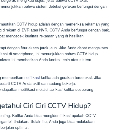
 bergerak mengikuti objek, jelas bahwa CCTV aktif.
ga menunjukkan bahwa sistem deteksi gerakan berfungsi dengan
 memastikan CCTV hidup adalah dengan memeriksa rekaman yang
ng direkam di DVR atau NVR, CCTV Anda berfungsi dengan baik.
pat mengecek kualitas rekaman yang di hasilkan.
pi dengan fitur akses jarak jauh. Jika Anda dapat mengakses
likasi di smartphone, ini menunjukkan bahwa CCTV hidup.
akses ini memberikan Anda kontrol lebih atas sistem
ing memberikan
notifikasi
ketika ada gerakan terdeteksi. Jika
 berarti CCTV Anda aktif dan sedang bekerja.
dapatkan notifikasi melalui aplikasi ketika seseorang
tahui Ciri Ciri CCTV Hidup?
penting. Ketika Anda bisa mengidentifikasi apakah CCTV
ngambil tindakan. Selain itu, Anda juga bisa melakukan
berjalan optimal.