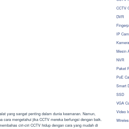
CCTV O
DVR
Fingerp
IP Cam
Kamer
Mesin 
NVR
Paket 
PoE C
Smart 
SSD
VGA Ca
Video I
alat yang sangat penting dalam dunia keamanan. Namun,
a cara mengetahui jika CCTV mereka berfungsi dengan baik.
Wireles
an membahas ciri-ciri CCTV hidup dengan cara yang mudah di