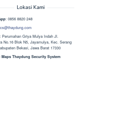
aslinya
saat
adalah:
ini
Lokasi Kami
Rp1.489.000.
adalah:
Rp1.378.000.
App
: 0856 8820 248
cs@thaydung.com
: Perumahan Griya Mulya Indah Jl.
a No.16 Blok N5, Jayamulya, Kec. Serang
Kabupaten Bekasi, Jawa Barat 17330
 Maps Thaydung Security System