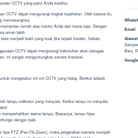
gunaan CCTV yang patut Anda ketahui:
an CCTV dapat mengurangi tingkat kejahatan. Oleh karena itu,
ang memasangnya.
Whats
 memantau rumah atau kantor Anda dari mana saja. Dengan
Email
:
asa aman lebih.
bisa menjadi bukti yang kuat jika terjadi insiden. Sebab,
Alamat
Sampor
ggunaan CCTV dapat mengurangi kebutuhan akan petugas
Baru, 
, ini sangat menguntungkan secara finansial.
Google
tuk mengetahui ciri-ciri CCTV yang hidup. Berikut adalah
dalah lampu indikator yang menyala. Ketika lampu ini menyala,
ktif.
 memperhatikan warna lampu. Biasanya, lampu hijau
rfungsi dengan baik.
tipe PTZ (Pan-Tilt-Zoom), maka pergerakan kamera menjadi