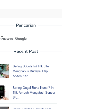
Pencarian
Recent Post
Sering Bobol? Ini Trik Jitu
Menghapus Budaya Titip
Absen Kar…
Sering Gagal Buka Kunci? Ini
Trik Ampuh Mengatasi Sensor
Sid…
Solusi Cerdas Pemilik Kost