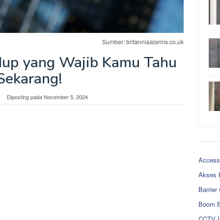
Sumber: britanniaalarms.co.uk
idup yang Wajib Kamu Tahu
Sekarang!
Diposting pada
November 5, 2024
Access
Akses 
Barrier
Boom B
CCTV I