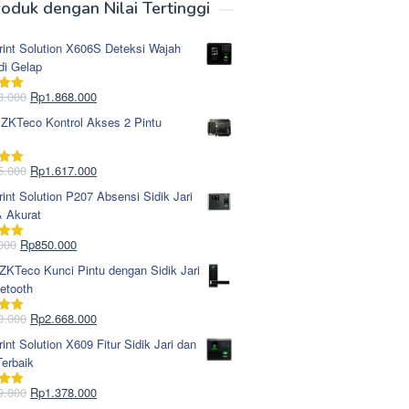
oduk dengan Nilai Tertinggi
rint Solution X606S Deteksi Wajah
di Gelap
Harga
Harga
8.000
Rp
1.868.000
i
5.00
aslinya
saat
 ZKTeco Kontrol Akses 2 Pintu
adalah:
ini
Rp1.978.000.
adalah:
Rp1.868.000.
Harga
Harga
5.000
Rp
1.617.000
i
5.00
aslinya
saat
rint Solution P207 Absensi Sidik Jari
adalah:
ini
& Akurat
Rp1.695.000.
adalah:
Rp1.617.000.
Harga
Harga
000
Rp
850.000
i
5.00
aslinya
saat
KTeco Kunci Pintu dengan Sidik Jari
adalah:
ini
etooth
Rp965.000.
adalah:
Rp850.000.
Harga
Harga
0.000
Rp
2.668.000
i
5.00
aslinya
saat
rint Solution X609 Fitur Sidik Jari dan
adalah:
ini
erbaik
Rp2.750.000.
adalah:
Rp2.668.000.
Harga
Harga
9.000
Rp
1.378.000
i
5.00