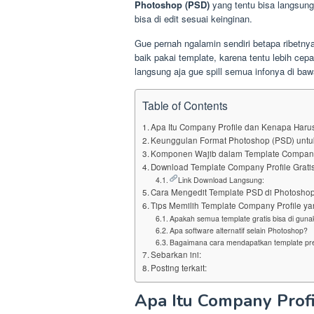
Photoshop (PSD)
yang tentu bisa langsung 
bisa di edit sesuai keinginan.
Gue pernah ngalamin sendiri betapa ribetnya 
baik pakai template, karena tentu lebih cep
langsung aja gue spill semua infonya di bawa
Table of Contents
Apa Itu Company Profile dan Kenapa Har
Keunggulan Format Photoshop (PSD) untu
Komponen Wajib dalam Template Company
Download Template Company Profile Grati
Link Download Langsung:
Cara Mengedit Template PSD di Photosho
Tips Memilih Template Company Profile y
Apakah semua template gratis bisa di guna
Apa software alternatif selain Photoshop?
Bagaimana cara mendapatkan template pre
Sebarkan ini:
Posting terkait:
Apa Itu Company Prof