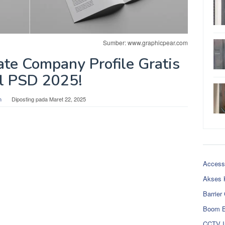
Sumber: www.graphicpear.com
e Company Profile Gratis
l PSD 2025!
n
Diposting pada
Maret 22, 2025
Access
Akses 
Barrier
Boom B
CCTV I