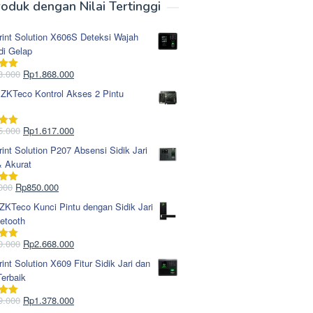
oduk dengan Nilai Tertinggi
rint Solution X606S Deteksi Wajah
di Gelap
Harga
Harga
8.000
Rp
1.868.000
i
5.00
aslinya
saat
 ZKTeco Kontrol Akses 2 Pintu
adalah:
ini
Rp1.978.000.
adalah:
Rp1.868.000.
Harga
Harga
5.000
Rp
1.617.000
i
5.00
aslinya
saat
rint Solution P207 Absensi Sidik Jari
adalah:
ini
& Akurat
Rp1.695.000.
adalah:
Rp1.617.000.
Harga
Harga
000
Rp
850.000
i
5.00
aslinya
saat
KTeco Kunci Pintu dengan Sidik Jari
adalah:
ini
etooth
Rp965.000.
adalah:
Rp850.000.
Harga
Harga
0.000
Rp
2.668.000
i
5.00
aslinya
saat
rint Solution X609 Fitur Sidik Jari dan
adalah:
ini
erbaik
Rp2.750.000.
adalah:
Rp2.668.000.
Harga
Harga
9.000
Rp
1.378.000
i
5.00