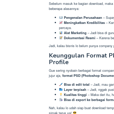
Sebelum masuk ke bagian download, maka lo 
beberapa alasannya:
Pengenalan Perusahaan
– Supaya
Meningkatkan Kredibilitas
– Kare
percaya.
Alat Marketing
– Jadi bisa di gun
Dokumentasi Resmi
– Karena be
Jadi, kalau bisnis lo belum punya company p
Keunggulan Format P
Profile
Gue sering nyobain berbagai format company 
jujur aja,
format PSD (Photoshop Docume
Bisa di edit total
– Jadi, mau gant
Layer terpisah
– Jadi, nggak pusi
Kualitas tinggi
– Maka dari itu, h
Bisa di export ke berbagai form
Nah, kalau lo udah siap buat download temp
simak terus ya!