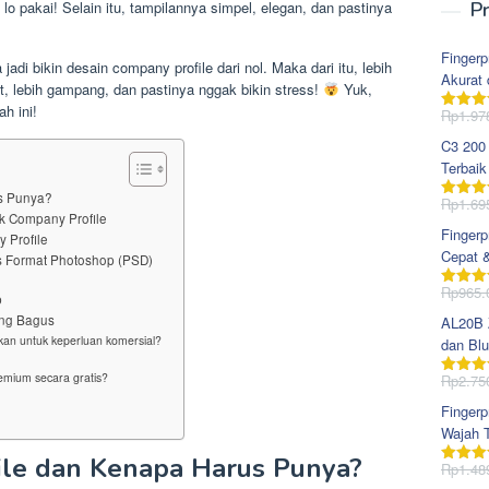
lo pakai! Selain itu, tampilannya simpel, elegan, dan pastinya
Pr
Fingerp
jadi bikin desain company profile dari nol. Maka dari itu, lebih
Akurat 
at, lebih gampang, dan pastinya nggak bikin stress!
Yuk,
h ini!
Rp
1.97
Dinila
dari 5
C3 200
Terbaik
us Punya?
Rp
1.69
Dinila
k Company Profile
dari 5
Fingerp
 Profile
Cepat 
s Format Photoshop (PSD)
Rp
965.
Dinila
p
dari 5
ang Bagus
AL20B Z
kan untuk keperluan komersial?
dan Blu
mium secara gratis?
Rp
2.75
Dinila
dari 5
Fingerp
Wajah T
ile dan Kenapa Harus Punya?
Rp
1.48
Dinila
dari 5