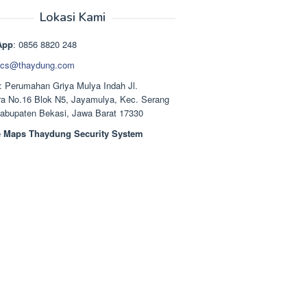
aslinya
saat
adalah:
ini
Lokasi Kami
Rp1.489.000.
adalah:
Rp1.378.000.
App
: 0856 8820 248
cs@thaydung.com
: Perumahan Griya Mulya Indah Jl.
a No.16 Blok N5, Jayamulya, Kec. Serang
Kabupaten Bekasi, Jawa Barat 17330
 Maps Thaydung Security System