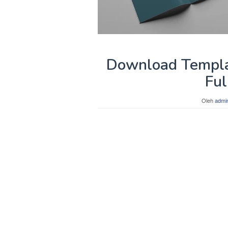
Download Templat
Ful
Oleh
admi