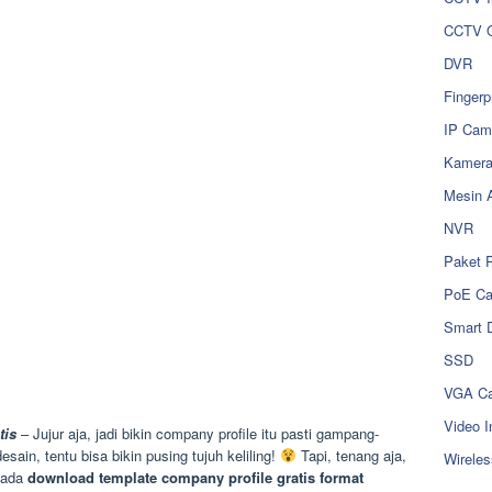
CCTV O
DVR
Fingerp
IP Cam
Kamer
Mesin 
NVR
Paket 
PoE C
Smart 
SSD
VGA Ca
Video I
tis
– Jujur aja, jadi bikin company profile itu pasti gampang-
in, tentu bisa bikin pusing tujuh keliling!
Tapi, tenang aja,
Wireles
, ada
download template company profile gratis format