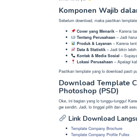
Komponen Wajib dala
Sebelum download, maka pastikan template y
Cover yang Menarik
– Karena tam
Tentang Perusahaan
– Jadi haru
Produk & Layanan
– Karena tentu
Data & Statistik
– Jadi bikin lebi
Kontak & Media Sosial
– Supaya
Lokasi Perusahaan
– Apalagi kala
Pastikan template yang lo download pasti p
Download Template Co
Photoshop (PSD)
Oke, ini bagian yang lo tunggu-tunggu! Kar
gw sendiri, Jadi, lo tinggal pilih dan edit se
Link Download Langs
Template Company Brochure
Template Company Profile Fullex