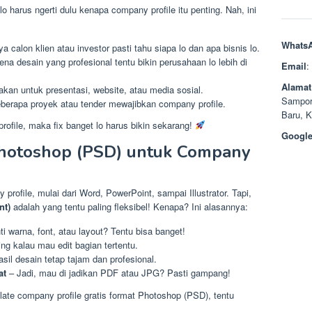
harus ngerti dulu kenapa company profile itu penting. Nah, ini
Whats
 calon klien atau investor pasti tahu siapa lo dan apa bisnis lo.
na desain yang profesional tentu bikin perusahaan lo lebih di
Email
:
Alamat
akan untuk presentasi, website, atau media sosial.
Sampor
berapa proyek atau tender mewajibkan company profile.
Baru, 
rofile, maka fix banget lo harus bikin sekarang!
Google
hotoshop (PSD) untuk Company
profile, mulai dari Word, PowerPoint, sampai Illustrator. Tapi,
nt)
adalah yang tentu paling fleksibel! Kenapa? Ini alasannya:
i warna, font, atau layout? Tentu bisa banget!
ng kalau mau edit bagian tertentu.
asil desain tetap tajam dan profesional.
at
– Jadi, mau di jadikan PDF atau JPG? Pasti gampang!
late company profile gratis format Photoshop (PSD), tentu