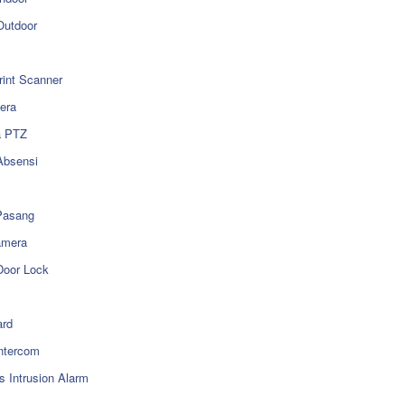
utdoor
rint Scanner
era
a PTZ
Absensi
Pasang
amera
Door Lock
rd
ntercom
s Intrusion Alarm