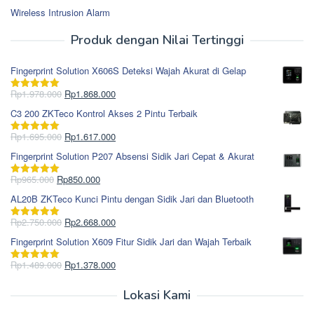
Wireless Intrusion Alarm
Produk dengan Nilai Tertinggi
Fingerprint Solution X606S Deteksi Wajah Akurat di Gelap
Harga
Harga
Rp
1.978.000
Rp
1.868.000
Dinilai
5.00
aslinya
saat
dari 5
C3 200 ZKTeco Kontrol Akses 2 Pintu Terbaik
adalah:
ini
Rp1.978.000.
adalah:
Harga
Harga
Rp
1.695.000
Rp
1.617.000
Dinilai
5.00
Rp1.868.000.
aslinya
saat
dari 5
Fingerprint Solution P207 Absensi Sidik Jari Cepat & Akurat
adalah:
ini
Rp1.695.000.
adalah:
Harga
Harga
Rp
965.000
Rp
850.000
Dinilai
5.00
Rp1.617.000.
aslinya
saat
dari 5
AL20B ZKTeco Kunci Pintu dengan Sidik Jari dan Bluetooth
adalah:
ini
Rp965.000.
adalah:
Harga
Harga
Rp
2.750.000
Rp
2.668.000
Dinilai
5.00
Rp850.000.
aslinya
saat
dari 5
Fingerprint Solution X609 Fitur Sidik Jari dan Wajah Terbaik
adalah:
ini
Rp2.750.000.
adalah:
Harga
Harga
Rp
1.489.000
Rp
1.378.000
Dinilai
5.00
Rp2.668.000.
aslinya
saat
dari 5
adalah:
ini
Lokasi Kami
Rp1.489.000.
adalah: