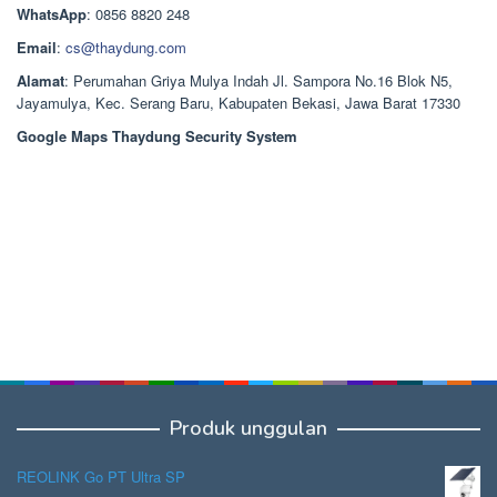
Rp1.378.000.
WhatsApp
: 0856 8820 248
Email
:
cs@thaydung.com
Alamat
: Perumahan Griya Mulya Indah Jl. Sampora No.16 Blok N5,
Jayamulya, Kec. Serang Baru, Kabupaten Bekasi, Jawa Barat 17330
Google Maps Thaydung Security System
Produk unggulan
REOLINK Go PT Ultra SP