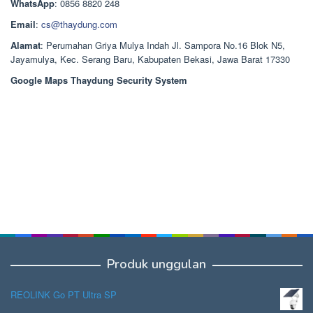
Rp1.378.000.
WhatsApp
: 0856 8820 248
Email
:
cs@thaydung.com
Alamat
: Perumahan Griya Mulya Indah Jl. Sampora No.16 Blok N5,
Jayamulya, Kec. Serang Baru, Kabupaten Bekasi, Jawa Barat 17330
Google Maps Thaydung Security System
Produk unggulan
REOLINK Go PT Ultra SP