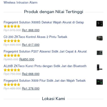
Wireless Intrusion Alarm
Produk dengan Nilai Tertinggi
Fingerprint Solution X606S Deteksi Wajah Akurat di Gelap
Harga
Harga
Rp
1.978.000
Rp
1.868.000
Dinilai
5.00
aslinya
saat
dari 5
C3 200 ZKTeco Kontrol Akses 2 Pintu Terbaik
adalah:
ini
Rp1.978.000.
adalah:
Harga
Harga
Rp
1.695.000
Rp
1.617.000
Dinilai
5.00
Rp1.868.000.
aslinya
saat
dari 5
Fingerprint Solution P207 Absensi Sidik Jari Cepat & Akurat
adalah:
ini
Rp1.695.000.
adalah:
Harga
Harga
Rp
965.000
Rp
850.000
Dinilai
5.00
Rp1.617.000.
aslinya
saat
dari 5
AL20B ZKTeco Kunci Pintu dengan Sidik Jari dan Bluetooth
adalah:
ini
Rp965.000.
adalah:
Harga
Harga
Rp
2.750.000
Rp
2.668.000
Dinilai
5.00
Rp850.000.
aslinya
saat
dari 5
Fingerprint Solution X609 Fitur Sidik Jari dan Wajah Terbaik
adalah:
ini
Rp2.750.000.
adalah:
Harga
Harga
Rp
1.489.000
Rp
1.378.000
Dinilai
5.00
Rp2.668.000.
aslinya
saat
dari 5
adalah:
ini
Lokasi Kami
Rp1.489.000.
adalah: