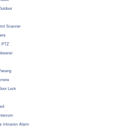
utdoor
rint Scanner
era
a PTZ
Absensi
Pasang
amera
Door Lock
rd
ntercom
s Intrusion Alarm