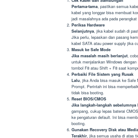
Cek Kabel dan Sambungan
Pertama-tama
, pastikan semua kabe
kabel yang longgar bisa membuat kom
jadi masalahnya ada pada perangkat t
Periksa Hardware
Selanjutnya
, jika kabel sudah di pa
Jika perlu, lepaskan dan pasang kem
kabel SATA atau power supply jika cu
Masuk ke Safe Mode
Jika masalah masih berlanjut
, cob
untuk menjalankan Windows dengan m
tombol F8 atau Shift + F8 saat kompu
Perbaiki File Sistem yang Rusak
Lalu
, jika Anda bisa masuk ke Safe
Prompt. Perintah ini bisa memperbaik
tidak bisa booting.
Reset BIOS/CMOS
Jika langkah-langkah sebelumnya 
gampang, cukup lepas baterai CMOS
ke pengaturan default. Ini bisa me
booting.
Gunakan Recovery Disk atau Medi
Terakhir
, jika semua usaha di atas 