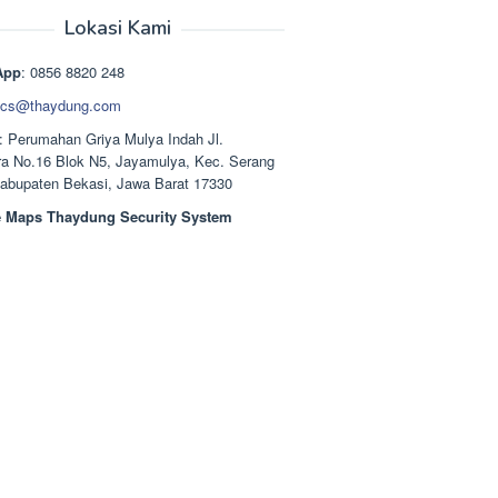
aslinya
saat
adalah:
ini
Lokasi Kami
Rp1.489.000.
adalah:
Rp1.378.000.
App
: 0856 8820 248
cs@thaydung.com
: Perumahan Griya Mulya Indah Jl.
a No.16 Blok N5, Jayamulya, Kec. Serang
Kabupaten Bekasi, Jawa Barat 17330
 Maps Thaydung Security System