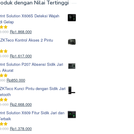
oduk dengan Nilai Tertinggi
rint Solution X606S Deteksi Wajah
di Gelap
Harga
Harga
8.000
Rp
1.868.000
i
5.00
aslinya
saat
 ZKTeco Kontrol Akses 2 Pintu
adalah:
ini
Rp1.978.000.
adalah:
Rp1.868.000.
Harga
Harga
5.000
Rp
1.617.000
i
5.00
aslinya
saat
rint Solution P207 Absensi Sidik Jari
adalah:
ini
& Akurat
Rp1.695.000.
adalah:
Rp1.617.000.
Harga
Harga
000
Rp
850.000
i
5.00
aslinya
saat
KTeco Kunci Pintu dengan Sidik Jari
adalah:
ini
etooth
Rp965.000.
adalah:
Rp850.000.
Harga
Harga
0.000
Rp
2.668.000
i
5.00
aslinya
saat
rint Solution X609 Fitur Sidik Jari dan
adalah:
ini
erbaik
Rp2.750.000.
adalah:
Rp2.668.000.
Harga
Harga
9.000
Rp
1.378.000
i
5.00