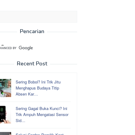
Pencarian
Recent Post
Sering Bobol? Ini Trik Jitu
Menghapus Budaya Titip
Absen Kar…
Sering Gagal Buka Kunci? Ini
Trik Ampuh Mengatasi Sensor
Sid…
Solusi Cerdas Pemilik Kost