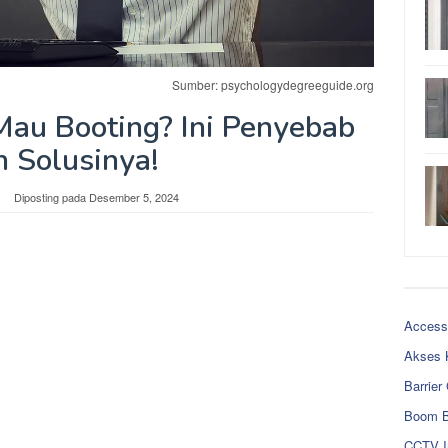
Sumber: psychologydegreeguide.org
au Booting? Ini Penyebab
n Solusinya!
Diposting pada
Desember 5, 2024
Access
Akses 
Barrier
Boom B
CCTV I