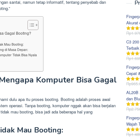
dengan santai, namun tetap informatif, tentang penyebab dan
Pr
ting.”
Fingerp
Akurat 
Rp
1.97
sa Gagal Booting?
Dinila
dari 5
C3 200
ak Mau Booting:
Terbaik
ng di Masa Depan:
mputer Tidak Bisa Nyala
Rp
1.69
Dinila
dari 5
Fingerp
Cepat 
 Mengapa Komputer Bisa Gagal
Rp
965.
Dinila
dari 5
AL20B Z
dan Blu
ami dulu apa itu proses booting. Booting adalah proses awal
tem operasi. Tanpa booting, komputer nggak akan bisa berjalan
Rp
2.75
Dinila
idak mau booting, bisa jadi ada beberapa hal yang
dari 5
Fingerp
Wajah T
dak Mau Booting:
Rp
1.48
Dinila
dari 5