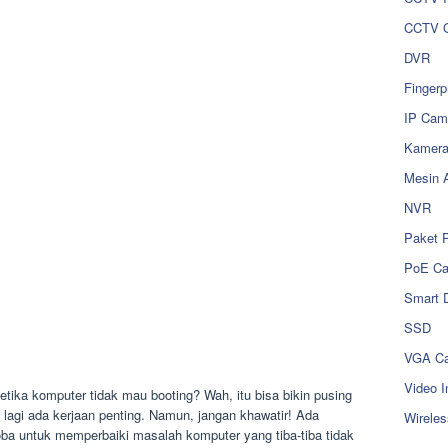
CCTV O
DVR
Fingerp
IP Cam
Kamer
Mesin 
NVR
Paket 
PoE C
Smart 
SSD
VGA Ca
Video I
ka komputer tidak mau booting? Wah, itu bisa bikin pusing
 lagi ada kerjaan penting. Namun, jangan khawatir! Ada
Wireles
a untuk memperbaiki masalah komputer yang tiba-tiba tidak