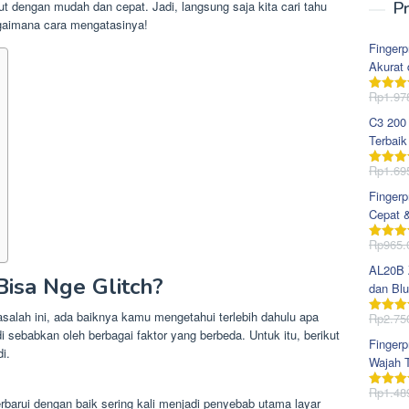
t dengan mudah dan cepat. Jadi, langsung saja kita cari tahu
Pr
gaimana cara mengatasinya!
Fingerp
Akurat 
Rp
1.97
Dinila
dari 5
C3 200
Terbaik
Rp
1.69
Dinila
dari 5
Fingerp
Cepat 
Rp
965.
Dinila
dari 5
AL20B Z
isa Nge Glitch?
dan Blu
lah ini, ada baiknya kamu mengetahui terlebih dahulu apa
Rp
2.75
Dinila
 sebabkan oleh berbagai faktor yang berbeda. Untuk itu, berikut
dari 5
Fingerp
i.
Wajah T
Rp
1.48
Dinila
rbarui dengan baik sering kali menjadi penyebab utama layar
dari 5