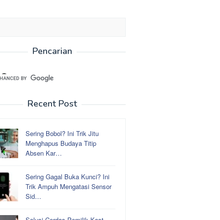
Pencarian
Recent Post
Sering Bobol? Ini Trik Jitu
Menghapus Budaya Titip
Absen Kar…
Sering Gagal Buka Kunci? Ini
Trik Ampuh Mengatasi Sensor
Sid…
Solusi Cerdas Pemilik Kost