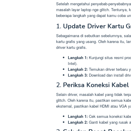
Setelah mengetahui penyebab-penyebabnya,
masalah layar laptop nge glitch. Tentunya, 
beberapa langkah yang dapat kamu coba un
1.
Update Driver Kartu G
Sebagaimana di sebutkan sebelumnya, salah 
kartu grafis yang usang. Oleh karena itu,
driver kartu grafis.
Langkah 1:
Kunjungi situs resmi pro
Intel).
Langkah 2:
Temukan driver terbaru 
Langkah 3:
Download dan install driv
2.
Periksa Koneksi Kabel
Selain driver, masalah kabel yang tidak te
glitch. Oleh karena itu, pastikan semua ka
eksternal, pastikan kabel HDMI atau VGA ya
Langkah 1:
Cek semua koneksi kabe
Langkah 2:
Ganti kabel yang rusak at