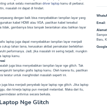
penting untuk selalu memastikan
driver laptop
kamu di perbarui.
n, masalah ini dapat di hindari.
Whats
k terpasang dengan baik bisa menyebabkan tampilan layar yang
ggunakan kabel HDMI atau VGA, pastikan kabel tersebut
Email
:
a tidak, gambarnya bisa tampak berantakan atau bahkan layar
Alamat
Sampor
Baru, 
rafis laptop juga dapat menyebabkan tampilan layar menjadi
ya cukup tahan lama, kerusakan akibat pemakaian berlebihan
Google
uhi performanya. Jadi, jika masalah ini sering terjadi, mungkin
s laptop kamu.
rasi
asalah juga bisa menyebabkan tampilan layar nge glitch. Tak
ngaruhi tampilan grafis laptop kamu. Oleh karena itu, pastikan
a teratur untuk menghindari masalah seperti ini.
 juga bisa menjadi penyebab layar laptop nge glitch. Jika laptop
nggu, dan kinerja laptop pun menjadi melambat. Maka dari itu,
pemindaian antivirus secara berkala.
Laptop Nge Glitch