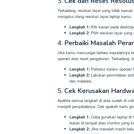
3.
Cek dan Reset Resolus
Terkadang, resolusi layar yang tidak sesuai
mengatur ulang resolusi layar laptop kamu.
Langkah 1:
Klik kanan pada desktop, l
Langkah 2:
Pilih resolusi layar yang
4.
Perbaiki Masalah Pera
Jika kamu mencurigai bahwa masalahnya te
operasi atau reset pengaturan. Terkadang, 
Langkah 1:
Perbarui sistem operasi 
Langkah 2:
Lakukan pemindaian anti
dan malware.
5.
Cek Kerusakan Hardw
Apabila semua langkah di atas sudah di co
menjadi penyebabnya. Cek apakah kartu gra
Langkah 1:
Coba gunakan laptop di 
bukan di tempat atau monitor yang k
Langkah 2:
Jika masalah masih belu