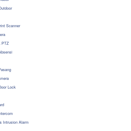
utdoor
rint Scanner
era
a PTZ
Absensi
Pasang
amera
Door Lock
rd
ntercom
s Intrusion Alarm