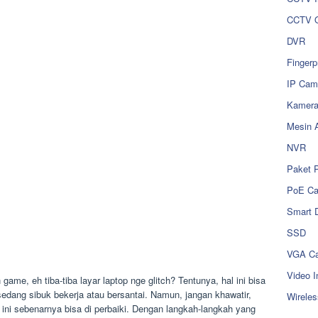
CCTV O
DVR
Fingerp
IP Cam
Kamer
Mesin 
NVR
Paket 
PoE C
Smart 
SSD
VGA Ca
Video I
game, eh tiba-tiba layar laptop nge glitch? Tentunya, hal ini bisa
dang sibuk bekerja atau bersantai. Namun, jangan khawatir,
Wireles
 ini sebenarnya bisa di perbaiki. Dengan langkah-langkah yang