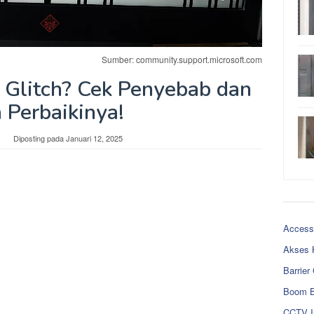
Sumber: community.support.microsoft.com
 Glitch? Cek Penyebab dan
 Perbaikinya!
Diposting pada
Januari 12, 2025
Access
Akses 
Barrier
Boom B
CCTV I