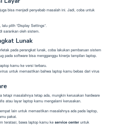
i Layar
 juga bisa menjadi penyebab masalah ini. Jadi, coba untuk
alu pilih “Display Settings”.
 di sarankan oleh sistem.
ngkat Lunak
rletak pada perangkat lunak, coba lakukan pembaruan sistem
bug pada software bisa mengganggu kinerja tampilan laptop.
laptop kamu ke versi terbaru.
virus untuk memastikan bahwa laptop kamu bebas dari virus
are
ba tetapi masalahnya tetap ada, mungkin kerusakan hardware
fis atau layar laptop kamu mengalami kerusakan.
tempat lain untuk memastikan masalahnya ada pada laptop,
amu pakai.
m teratasi, bawa laptop kamu ke
service center
untuk