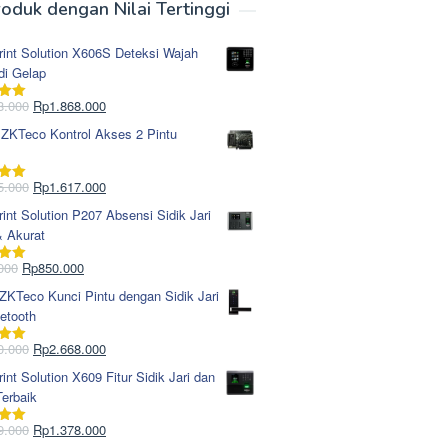
oduk dengan Nilai Tertinggi
rint Solution X606S Deteksi Wajah
di Gelap
Harga
Harga
8.000
Rp
1.868.000
i
5.00
aslinya
saat
 ZKTeco Kontrol Akses 2 Pintu
adalah:
ini
Rp1.978.000.
adalah:
Rp1.868.000.
Harga
Harga
5.000
Rp
1.617.000
i
5.00
aslinya
saat
rint Solution P207 Absensi Sidik Jari
adalah:
ini
& Akurat
Rp1.695.000.
adalah:
Rp1.617.000.
Harga
Harga
000
Rp
850.000
i
5.00
aslinya
saat
KTeco Kunci Pintu dengan Sidik Jari
adalah:
ini
etooth
Rp965.000.
adalah:
Rp850.000.
Harga
Harga
0.000
Rp
2.668.000
i
5.00
aslinya
saat
rint Solution X609 Fitur Sidik Jari dan
adalah:
ini
erbaik
Rp2.750.000.
adalah:
Rp2.668.000.
Harga
Harga
9.000
Rp
1.378.000
i
5.00