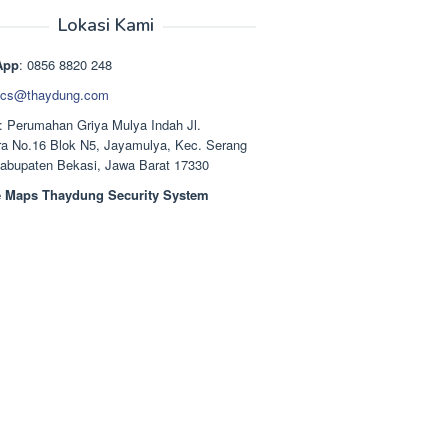
aslinya
saat
adalah:
ini
Lokasi Kami
Rp1.489.000.
adalah:
Rp1.378.000.
App
: 0856 8820 248
cs@thaydung.com
: Perumahan Griya Mulya Indah Jl.
a No.16 Blok N5, Jayamulya, Kec. Serang
Kabupaten Bekasi, Jawa Barat 17330
 Maps Thaydung Security System