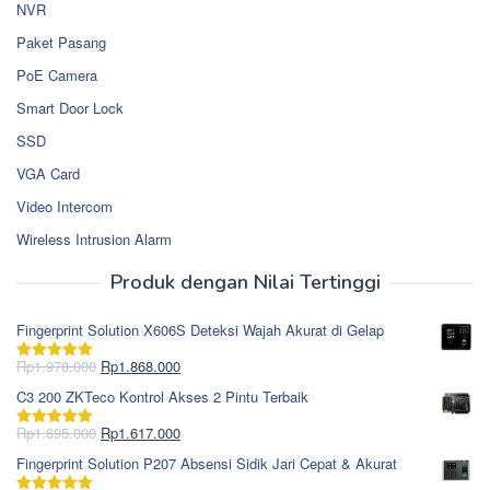
NVR
Paket Pasang
PoE Camera
Smart Door Lock
SSD
VGA Card
Video Intercom
Wireless Intrusion Alarm
Produk dengan Nilai Tertinggi
Fingerprint Solution X606S Deteksi Wajah Akurat di Gelap
Harga
Harga
Rp
1.978.000
Rp
1.868.000
Dinilai
5.00
aslinya
saat
dari 5
C3 200 ZKTeco Kontrol Akses 2 Pintu Terbaik
adalah:
ini
Rp1.978.000.
adalah:
Harga
Harga
Rp
1.695.000
Rp
1.617.000
Dinilai
5.00
Rp1.868.000.
aslinya
saat
dari 5
Fingerprint Solution P207 Absensi Sidik Jari Cepat & Akurat
adalah:
ini