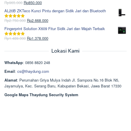
Rp1.695.000.
adalah:
Harga
Harga
Rp
965.000
Rp
850.000
Dinilai
5.00
Rp1.617.000.
aslinya
saat
dari 5
AL20B ZKTeco Kunci Pintu dengan Sidik Jari dan Bluetooth
adalah:
ini
Rp965.000.
adalah:
Harga
Harga
Rp
2.750.000
Rp
2.668.000
Dinilai
5.00
Rp850.000.
aslinya
saat
dari 5
Fingerprint Solution X609 Fitur Sidik Jari dan Wajah Terbaik
adalah:
ini
Rp2.750.000.
adalah:
Harga
Harga
Rp
1.489.000
Rp
1.378.000
Dinilai
5.00
Rp2.668.000.
aslinya
saat
dari 5
adalah:
ini
Lokasi Kami
Rp1.489.000.
adalah:
Rp1.378.000.
WhatsApp
: 0856 8820 248
Email
:
cs@thaydung.com
Alamat
: Perumahan Griya Mulya Indah Jl. Sampora No.16 Blok N5,
Jayamulya, Kec. Serang Baru, Kabupaten Bekasi, Jawa Barat 17330
Google Maps Thaydung Security System