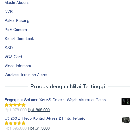
Mesin Absensi
NVR
Paket Pasang
PoE Camera
Smart Door Lock
SSD
VGA Card
Video Intercom
Wireless Intrusion Alarm
Produk dengan Nilai Tertinggi
Fingerprint Solution X606S Deteksi Wajah Akurat di Gelap
Harga
Harga
Rp
1.978.000
Rp
1.868.000
Dinilai
5.00
aslinya
saat
dari 5
C3 200 ZKTeco Kontrol Akses 2 Pintu Terbaik
adalah:
ini
Rp1.978.000.
adalah:
Harga
Harga
Rp
1.695.000
Rp
1.617.000
Dinilai
5.00
Rp1.868.000.
aslinya
saat
dari 5