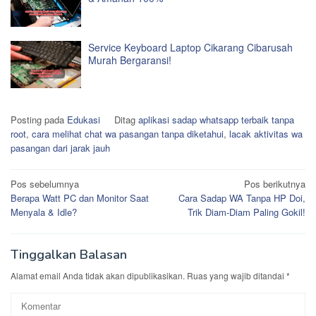
Service Keyboard Laptop Cikarang Cibarusah
Murah Bergaransi!
Posting pada
Edukasi
Ditag
aplikasi sadap whatsapp terbaik tanpa
root
,
cara melihat chat wa pasangan tanpa diketahui
,
lacak aktivitas wa
pasangan dari jarak jauh
Navigasi
Pos sebelumnya
Pos berikutnya
Berapa Watt PC dan Monitor Saat
Cara Sadap WA Tanpa HP Doi,
pos
Menyala & Idle?
Trik Diam-Diam Paling Gokil!
Tinggalkan Balasan
Alamat email Anda tidak akan dipublikasikan.
Ruas yang wajib ditandai
*