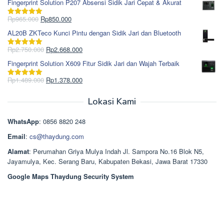
Fingerprint Solution P207 Absensi Sidik Jari Cepat & Akurat
adalah:
ini
Rp1.695.000.
adalah:
Harga
Harga
Rp
965.000
Rp
850.000
Dinilai
5.00
Rp1.617.000.
aslinya
saat
dari 5
AL20B ZKTeco Kunci Pintu dengan Sidik Jari dan Bluetooth
adalah:
ini
Rp965.000.
adalah:
Harga
Harga
Rp
2.750.000
Rp
2.668.000
Dinilai
5.00
Rp850.000.
aslinya
saat
dari 5
Fingerprint Solution X609 Fitur Sidik Jari dan Wajah Terbaik
adalah:
ini
Rp2.750.000.
adalah:
Harga
Harga
Rp
1.489.000
Rp
1.378.000
Dinilai
5.00
Rp2.668.000.
aslinya
saat
dari 5
adalah:
ini
Lokasi Kami
Rp1.489.000.
adalah:
Rp1.378.000.
WhatsApp
: 0856 8820 248
Email
:
cs@thaydung.com
Alamat
: Perumahan Griya Mulya Indah Jl. Sampora No.16 Blok N5,
Jayamulya, Kec. Serang Baru, Kabupaten Bekasi, Jawa Barat 17330
Google Maps Thaydung Security System