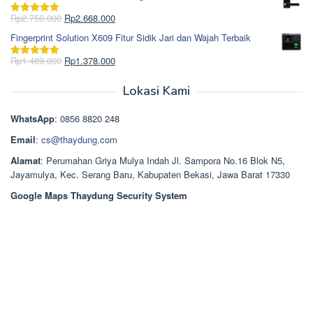
adalah:
ini
Rp965.000.
adalah:
Harga
Harga
Rp
2.750.000
Rp
2.668.000
Dinilai
5.00
Rp850.000.
aslinya
saat
dari 5
Fingerprint Solution X609 Fitur Sidik Jari dan Wajah Terbaik
adalah:
ini
Rp2.750.000.
adalah:
Harga
Harga
Rp
1.489.000
Rp
1.378.000
Dinilai
5.00
Rp2.668.000.
aslinya
saat
dari 5
adalah:
ini
Lokasi Kami
Rp1.489.000.
adalah:
Rp1.378.000.
WhatsApp
: 0856 8820 248
Email
:
cs@thaydung.com
Alamat
: Perumahan Griya Mulya Indah Jl. Sampora No.16 Blok N5,
Jayamulya, Kec. Serang Baru, Kabupaten Bekasi, Jawa Barat 17330
Google Maps Thaydung Security System