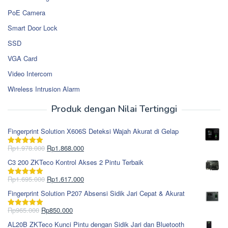
PoE Camera
Smart Door Lock
SSD
VGA Card
Video Intercom
Wireless Intrusion Alarm
Produk dengan Nilai Tertinggi
Fingerprint Solution X606S Deteksi Wajah Akurat di Gelap
Harga
Harga
Rp
1.978.000
Rp
1.868.000
Dinilai
5.00
aslinya
saat
dari 5
C3 200 ZKTeco Kontrol Akses 2 Pintu Terbaik
adalah:
ini
Rp1.978.000.
adalah:
Harga
Harga
Rp
1.695.000
Rp
1.617.000
Dinilai
5.00
Rp1.868.000.
aslinya
saat
dari 5
Fingerprint Solution P207 Absensi Sidik Jari Cepat & Akurat
adalah:
ini
Rp1.695.000.
adalah:
Harga
Harga
Rp
965.000
Rp
850.000
Dinilai
5.00
Rp1.617.000.
aslinya
saat
dari 5
AL20B ZKTeco Kunci Pintu dengan Sidik Jari dan Bluetooth