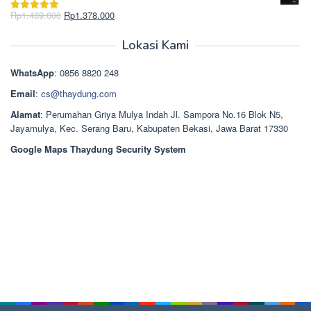
Rp2.750.000.
adalah:
Harga
Harga
Rp
1.489.000
Rp
1.378.000
Dinilai
5.00
Rp2.668.000.
aslinya
saat
dari 5
adalah:
ini
Lokasi Kami
Rp1.489.000.
adalah:
Rp1.378.000.
WhatsApp
: 0856 8820 248
Email
:
cs@thaydung.com
Alamat
: Perumahan Griya Mulya Indah Jl. Sampora No.16 Blok N5,
Jayamulya, Kec. Serang Baru, Kabupaten Bekasi, Jawa Barat 17330
Google Maps Thaydung Security System