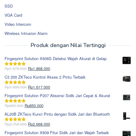
SSD
VGA Card
Video Intercom
Wireless Intrusion Alarm
Produk dengan Nilai Tertinggi
Fingerprint Solution X606S Deteksi Wajah Akurat di Gelap
Harga
Harga
Rp
1.978.000
Rp
1.868.000
Dinilai
5.00
aslinya
saat
dari 5
C3 200 ZKTeco Kontrol Akses 2 Pintu Terbaik
adalah:
ini
Rp1.978.000.
adalah:
Harga
Harga
Rp
1.695.000
Rp
1.617.000
Dinilai
5.00
Rp1.868.000.
aslinya
saat
dari 5
Fingerprint Solution P207 Absensi Sidik Jari Cepat & Akurat
adalah:
ini
Rp1.695.000.
adalah:
Harga
Harga
Rp
965.000
Rp
850.000
Dinilai
5.00
Rp1.617.000.
aslinya
saat
dari 5
AL20B ZKTeco Kunci Pintu dengan Sidik Jari dan Bluetooth
adalah:
ini
Rp965.000.
adalah:
Harga
Harga
Rp
2.750.000
Rp
2.668.000
Dinilai
5.00
Rp850.000.
aslinya
saat
dari 5
Fingerprint Solution X609 Fitur Sidik Jari dan Wajah Terbaik
adalah:
ini