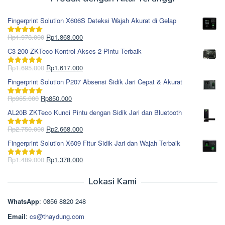
Fingerprint Solution X606S Deteksi Wajah Akurat di Gelap
Harga
Harga
Rp
1.978.000
Rp
1.868.000
Dinilai
5.00
aslinya
saat
dari 5
C3 200 ZKTeco Kontrol Akses 2 Pintu Terbaik
adalah:
ini
Rp1.978.000.
adalah:
Harga
Harga
Rp
1.695.000
Rp
1.617.000
Dinilai
5.00
Rp1.868.000.
aslinya
saat
dari 5
Fingerprint Solution P207 Absensi Sidik Jari Cepat & Akurat
adalah:
ini
Rp1.695.000.
adalah:
Harga
Harga
Rp
965.000
Rp
850.000
Dinilai
5.00
Rp1.617.000.
aslinya
saat
dari 5
AL20B ZKTeco Kunci Pintu dengan Sidik Jari dan Bluetooth
adalah:
ini
Rp965.000.
adalah:
Harga
Harga
Rp
2.750.000
Rp
2.668.000
Dinilai
5.00
Rp850.000.
aslinya
saat
dari 5
Fingerprint Solution X609 Fitur Sidik Jari dan Wajah Terbaik
adalah:
ini
Rp2.750.000.
adalah:
Harga
Harga
Rp
1.489.000
Rp
1.378.000
Dinilai
5.00
Rp2.668.000.
aslinya
saat
dari 5
adalah:
ini
Lokasi Kami
Rp1.489.000.
adalah:
Rp1.378.000.
WhatsApp
: 0856 8820 248
Email
:
cs@thaydung.com