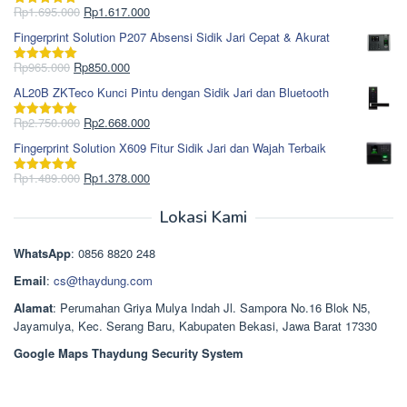
Rp1.978.000.
adalah:
Harga
Harga
Rp
1.695.000
Rp
1.617.000
Dinilai
5.00
Rp1.868.000.
aslinya
saat
dari 5
Fingerprint Solution P207 Absensi Sidik Jari Cepat & Akurat
adalah:
ini
Rp1.695.000.
adalah:
Harga
Harga
Rp
965.000
Rp
850.000
Dinilai
5.00
Rp1.617.000.
aslinya
saat
dari 5
AL20B ZKTeco Kunci Pintu dengan Sidik Jari dan Bluetooth
adalah:
ini
Rp965.000.
adalah:
Harga
Harga
Rp
2.750.000
Rp
2.668.000
Dinilai
5.00
Rp850.000.
aslinya
saat
dari 5
Fingerprint Solution X609 Fitur Sidik Jari dan Wajah Terbaik
adalah:
ini
Rp2.750.000.
adalah:
Harga
Harga
Rp
1.489.000
Rp
1.378.000
Dinilai
5.00
Rp2.668.000.
aslinya
saat
dari 5
adalah:
ini
Lokasi Kami
Rp1.489.000.
adalah:
Rp1.378.000.
WhatsApp
: 0856 8820 248
Email
:
cs@thaydung.com
Alamat
: Perumahan Griya Mulya Indah Jl. Sampora No.16 Blok N5,
Jayamulya, Kec. Serang Baru, Kabupaten Bekasi, Jawa Barat 17330
Google Maps Thaydung Security System