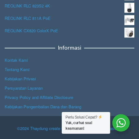
REOLINK RLC 823S2 4K
REOLINK RLC 811A PoE
REOLINK CX820 ColorX PoE
Informasi
Kontak Kami
Tentang Kami
Kebijakan Privasi
Persyaratan Layanan
Privacy Policy and Affiliate Disclosure
Kebijakan Pengembalian Dana dan Barang
Perlu Solusi Cepat?
Yuk, curhat soal
©2024 Thaydung create with Hope, powered by Jasascan.
keamanan!