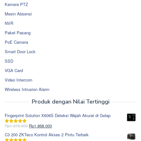
Kamera PTZ
Mesin Absensi
NVR
Paket Pasang
PoE Camera
Smart Door Lock
SSD
VGA Card
Video Intercom
Wireless Intrusion Alarm
Produk dengan Nilai Tertinggi
Fingerprint Solution X606S Deteksi Wajah Akurat di Gelap
Harga
Harga
Rp
1.978.000
Rp
1.868.000
Dinilai
5.00
aslinya
saat
dari 5
C3 200 ZKTeco Kontrol Akses 2 Pintu Terbaik
adalah:
ini