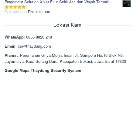
Fingerprint Solution X609 Fitur Sidik Jari dan Wajah Terbaik
adalah:
ini
Rp2.750.000.
adalah:
Harga
Harga
Rp
1.489.000
Rp
1.378.000
Dinilai
5.00
Rp2.668.000.
aslinya
saat
dari 5
adalah:
ini
Lokasi Kami
Rp1.489.000.
adalah:
Rp1.378.000.
WhatsApp
: 0856 8820 248
Email
:
cs@thaydung.com
Alamat
: Perumahan Griya Mulya Indah Jl. Sampora No.16 Blok N5,
Jayamulya, Kec. Serang Baru, Kabupaten Bekasi, Jawa Barat 17330
Google Maps Thaydung Security System