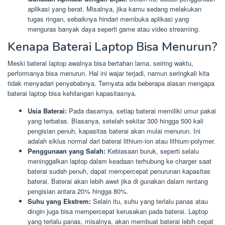
aplikasi yang berat. Misalnya, jika kamu sedang melakukan
tugas ringan, sebaiknya hindari membuka aplikasi yang
menguras banyak daya seperti game atau video streaming.
Kenapa Baterai Laptop Bisa Menurun?
Meski baterai laptop awalnya bisa bertahan lama, seiring waktu,
performanya bisa menurun. Hal ini wajar terjadi, namun seringkali kita
tidak menyadari penyebabnya. Ternyata ada beberapa alasan mengapa
baterai laptop bisa kehilangan kapasitasnya.
Usia Baterai:
Pada dasarnya, setiap baterai memiliki umur pakai
yang terbatas. Biasanya, setelah sekitar 300 hingga 500 kali
pengisian penuh, kapasitas baterai akan mulai menurun. Ini
adalah siklus normal dari baterai lithium-ion atau lithium-polymer.
Penggunaan yang Salah:
Kebiasaan buruk, seperti selalu
meninggalkan laptop dalam keadaan terhubung ke charger saat
baterai sudah penuh, dapat mempercepat penurunan kapasitas
baterai. Baterai akan lebih awet jika di gunakan dalam rentang
pengisian antara 20% hingga 80%.
Suhu yang Ekstrem:
Selain itu, suhu yang terlalu panas atau
dingin juga bisa mempercepat kerusakan pada baterai. Laptop
yang terlalu panas, misalnya, akan membuat baterai lebih cepat