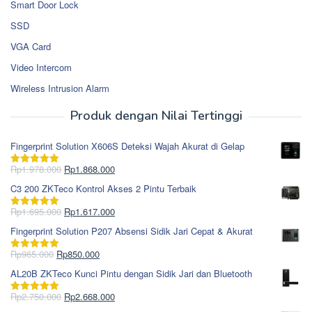
Smart Door Lock
SSD
VGA Card
Video Intercom
Wireless Intrusion Alarm
Produk dengan Nilai Tertinggi
Fingerprint Solution X606S Deteksi Wajah Akurat di Gelap
Harga
Harga
Rp
1.978.000
Rp
1.868.000
Dinilai
5.00
aslinya
saat
dari 5
C3 200 ZKTeco Kontrol Akses 2 Pintu Terbaik
adalah:
ini
Rp1.978.000.
adalah:
Harga
Harga
Rp
1.695.000
Rp
1.617.000
Dinilai
5.00
Rp1.868.000.
aslinya
saat
dari 5
Fingerprint Solution P207 Absensi Sidik Jari Cepat & Akurat
adalah:
ini
Rp1.695.000.
adalah:
Harga
Harga
Rp
965.000
Rp
850.000
Dinilai
5.00
Rp1.617.000.
aslinya
saat
dari 5
AL20B ZKTeco Kunci Pintu dengan Sidik Jari dan Bluetooth
adalah:
ini
Rp965.000.
adalah:
Harga
Harga
Rp
2.750.000
Rp
2.668.000
Dinilai
5.00
Rp850.000.
aslinya
saat
dari 5