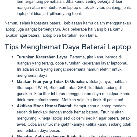
jam tergantung pemakaian. Jika kamu sering bekerja di luar
ruangan atau membutuhkan laptop untuk aktivitas panjang, jenis
laptop ini bisa jadi pilihan yang tepat.
Namun, selain kapasitas baterai, kebiasaan kamu dalam menggunakan
laptop juga sangat berpengaruh. Ada beberapa hal yang bisa kamu
lakukan agar baterai laptop bisa bertahan lebih lama.
Tips Menghemat Daya Baterai Laptop
Turunkan Kecerahan Layar:
Pertama, jika kamu berada di
ruangan yang terang, coba turunkan kecerahan layar laptopmu.
Ini adalah cara yang sangat sederhana namun efektif untuk
menghemat daya.
Matikan Fitur yang Tidak Di Gunakan:
Selanjutnya, matikan
fitur seperti Wi-Fi, Bluetooth, atau GPS jika tidak sedang di
gunakan. Fitur-fitur ini terus menggunakan daya meskipun kamu
tidak memanfaatkannya. Matikan saja jika tidak di perlukan!
Aktifkan Mode Hemat Baterai:
Hampir semua laptop modern
sudah di lengkapi dengan mode hemat baterai. Fitur ini akan
mengurangi kinerja laptop sedikit demi sedikit agar baterai tetap
awet. Cobalah untuk mengaktifkannya ketika kamu sedang tidak
memerlukan daya besar.
Gunakan Aplikasi dengan Bijak:
Selain itu, batasi penggunaan